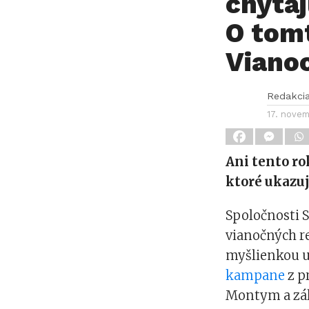
chytaj
O tom
Viano
Redakci
17. nove
Ani tento r
ktoré ukazuj
Spoločnosti S
vianočných r
myšlienkou u
kampane
z p
Montym a zále