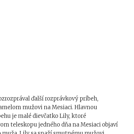
ozrozprával ďalší rozprávkový príbeh,
samelom mužovi na Mesiaci. Hlavnou
ehu je malé dievčatko Lily, ktoré
vom teleskopu jedného dňa na Mesiaci objaví
muža. Lily sa snaží smutnému mužovi