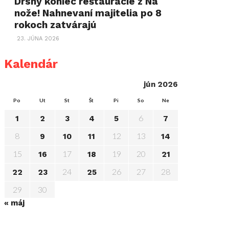
Drsný koniec reštaurácie z Na
nože! Nahnevaní majitelia po 8
rokoch zatvárajú
23. JÚNA 2026
Kalendár
jún 2026
Po
Ut
St
Št
Pi
So
Ne
6
1
2
3
4
5
7
8
12
13
9
10
11
14
15
17
19
20
16
18
21
24
26
27
28
22
23
25
29
30
« máj