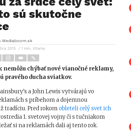
ú za srdce celý svet:
to sú skutočne
ce
a Mediaboom.sk
mbra 2015
/ 1 min. čítania
ok nemôžu chýbať nové vianočné reklamy,
ú pravého ducha sviatkov.
ainsbury’s a John Lewis vytvárajú vo
eklamách s príbehom a dojemnou
ž tradíciu. Pred rokom
obleteli celý svet ich
rostredia 1. svetovej vojny či s tučniakom
žať si na reklamách dali aj tento rok.