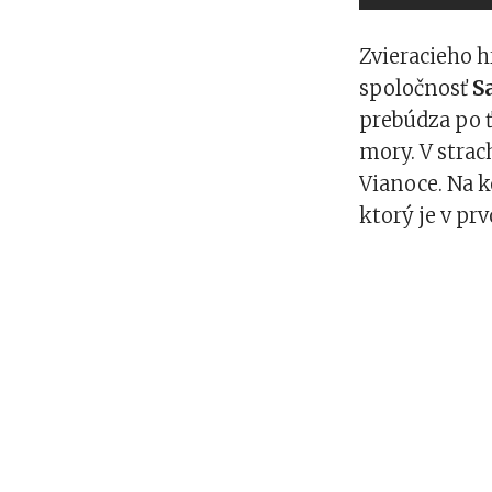
Zvieracieho 
spoločnosť
S
prebúdza po ť
mory. V strac
Vianoce. Na k
ktorý je v pr