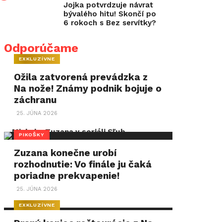
Jojka potvrdzuje návrat
bývalého hitu! Skončí po
6 rokoch s Bez servítky?
Odporúčame
EXKLUZÍVNE
Ožila zatvorená prevádzka z
Na nože! Známy podnik bojuje o
záchranu
25. JÚNA 2026
PIKOŠKY
Zuzana konečne urobí
rozhodnutie: Vo finále ju čaká
poriadne prekvapenie!
25. JÚNA 2026
EXKLUZÍVNE