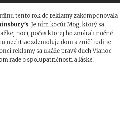
hrdinu tento rok do reklamy zakomponovala
ainsbury’s
. Je ním kocúr Mog, ktorý sa
ažkej noci, počas ktorej ho zmárali nočné
hu nechtiac zdemoluje dom a zničí rodine
onci reklamy sa ukáže pravý duch Vianoc,
vom rade o spolupatričnosti a láske.