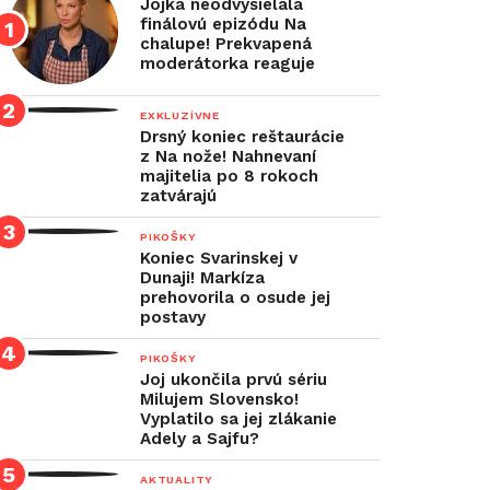
Jojka neodvysielala
finálovú epizódu Na
chalupe! Prekvapená
moderátorka reaguje
EXKLUZÍVNE
Drsný koniec reštaurácie
z Na nože! Nahnevaní
majitelia po 8 rokoch
zatvárajú
PIKOŠKY
Koniec Svarinskej v
Dunaji! Markíza
prehovorila o osude jej
postavy
PIKOŠKY
Joj ukončila prvú sériu
Milujem Slovensko!
Vyplatilo sa jej zlákanie
Adely a Sajfu?
AKTUALITY