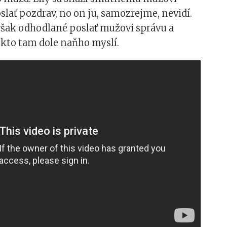
slať pozdrav, no on ju, samozrejme, nevidí.
však odhodlané poslať mužovi správu a
ekto tam dole naňho myslí.