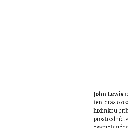
John Lewis
r
tentoraz o o
hrdinkou príb
prostredníct
osamoteného 