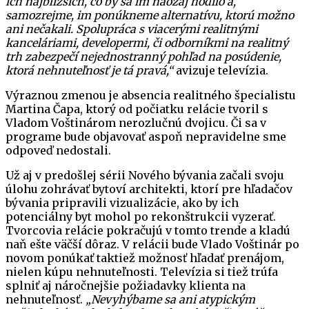
ich najbližších, čo by sa im naozaj hodilo a,
samozrejme, im ponúkneme alternatívu, ktorú možno
ani nečakali. Spolupráca s viacerými realitnými
kanceláriami, developermi, či odborníkmi na realitný
trh zabezpečí nejednostranný pohľad na posúdenie,
ktorá nehnuteľnosť je tá pravá,“
avizuje televízia.
Výraznou zmenou je absencia realitného špecialistu
Martina Čapa, ktorý od počiatku relácie tvoril s
Vladom Voštinárom nerozlučnú dvojicu. Či sa v
programe bude objavovať aspoň nepravidelne sme
odpoveď nedostali.
Už aj v predošlej sérii Nového bývania začali svoju
úlohu zohrávať bytoví architekti, ktorí pre hľadačov
bývania pripravili vizualizácie, ako by ich
potenciálny byt mohol po rekonštrukcii vyzerať.
Tvorcovia relácie pokračujú v tomto trende a kladú
naň ešte väčší dôraz. V relácii bude Vlado Voštinár po
novom ponúkať taktiež možnosť hľadať prenájom,
nielen kúpu nehnuteľnosti. Televízia si tiež trúfa
splniť aj náročnejšie požiadavky klienta na
nehnuteľnosť.
„Nevyhýbame sa ani atypickým