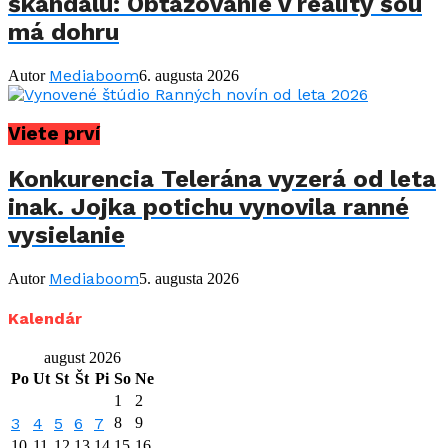
škandálu: Obťažovanie v reality šou
má dohru
Mediaboom
Autor
6. augusta 2026
Viete prví
Konkurencia Telerána vyzerá od leta
inak. Jojka potichu vynovila ranné
vysielanie
Mediaboom
Autor
5. augusta 2026
Kalendár
august 2026
Po
Ut
St
Št
Pi
So
Ne
1
2
3
4
5
6
7
8
9
10
11
12
13
14
15
16