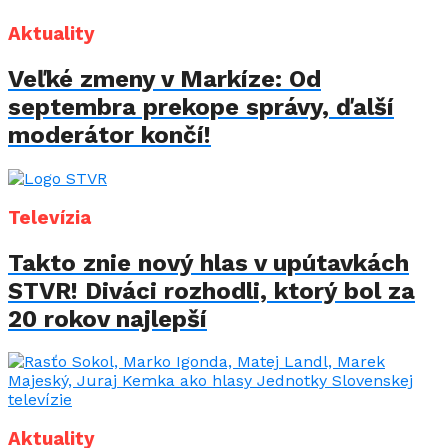
Aktuality
Veľké zmeny v Markíze: Od
septembra prekope správy, ďalší
moderátor končí!
Televízia
Takto znie nový hlas v upútavkách
STVR! Diváci rozhodli, ktorý bol za
20 rokov najlepší
Aktuality