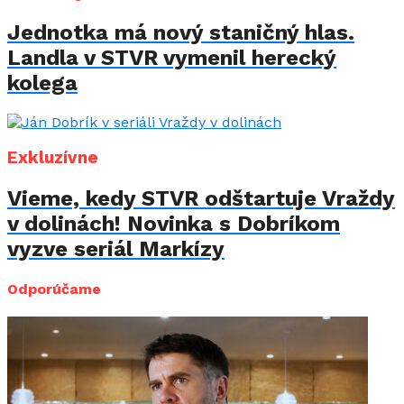
Jednotka má nový staničný hlas.
Landla v STVR vymenil herecký
kolega
Exkluzívne
Vieme, kedy STVR odštartuje Vraždy
v dolinách! Novinka s Dobríkom
vyzve seriál Markízy
Odporúčame