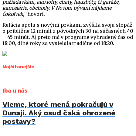
požiadavkám, ako lofty, chaty, hausbóty, či garáže,
kancelárie, obchody. V Novom bývaní nájdeme
čokoľvek,“
hovorí.
Relácia spolu s novými prvkami zvýšila svoju stopáž
o približne 12 minút z pôvodných 30 na súčasných 40
– 45 minút. Aj preto má v programe vyhradený čas od
18:00, dlhé roky sa vysielala tradične od 18:20.
Najčítanejšie
Iba u nás
Vieme, ktoré mená pokračujú v
Dunaji. Aký osud čaká ohrozené
postavy?