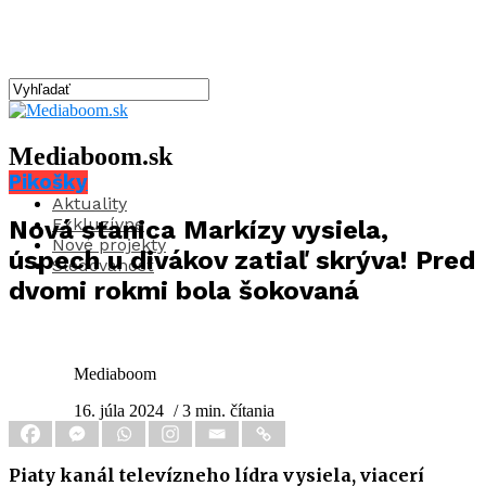
Mediaboom.sk
Pikošky
Aktuality
Exkluzívne
Nová stanica Markízy vysiela,
Nové projekty
úspech u divákov zatiaľ skrýva! Pred
Sledovanosť
dvomi rokmi bola šokovaná
Mediaboom
16. júla 2024
/ 3 min. čítania
Piaty kanál televízneho lídra vysiela, viacerí