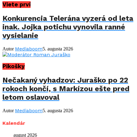
Viete prví
Konkurencia Telerána vyzerá od leta
inak. Jojka potichu vynovila ranné
vysielanie
Mediaboom
Autor
5. augusta 2026
Pikošky
Nečakaný vyhadzov: Juraško po 22
rokoch končí, s Markízou ešte pred
letom oslavoval
Mediaboom
Autor
5. augusta 2026
Kalendár
august 2026