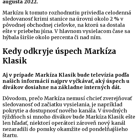
augusta 2022.
Markízu k tomuto rozhodnutiu priviedla celodenná
sledovanosť krimi stanice na úrovni okolo 2 % v
pôvodnej obchodnej cieľovke, na ktorú sa dostala
ešte v priebehu júna. V hlavnom vysielacom čase sa
hýbala širšie okolo percenta či nad ním.
Kedy odkryje úspech Markíza
Klasik
Aj v prípade Markíza Klasik bude televízia podľa
našich informácií najprv vyčkávať, aký úspech u
divákov dosiahne na základne interných dát.
Dôvodom, prečo Markíza nemusí chcieť zverejňovať
sledovanosť od začiatku vysielania, je napríklad
pokrytie a dostupnosť nového kanála. V úvodných
týždňoch si mnoho divákov bude Markíza Klasik ešte
len hľadať, niektorí operátori zároveň nový kanál
nezaradili do ponuky okamžite od pondelňajšieho
štartu.