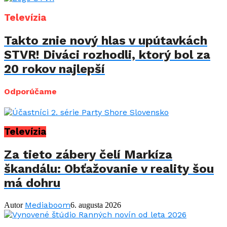
Televízia
Takto znie nový hlas v upútavkách
STVR! Diváci rozhodli, ktorý bol za
20 rokov najlepší
Odporúčame
Televízia
Za tieto zábery čelí Markíza
škandálu: Obťažovanie v reality šou
má dohru
Mediaboom
Autor
6. augusta 2026