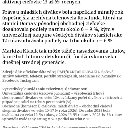
aktívnej cieľovke 13 až 55-ročných.
Práve u mladších divákov bola napríklad minulý rok
úspešnejšia archívna telenovela Rosalinda, ktorá na
stanici Doma v pôvodnej obchodnej cieľovke
dosahovala podiely na trhu okolo 6 – 9 %, kým v
univerzálnej skupine všetkých divákov starších ako
12 rokov uhrávala podiely na trhu okolo 5 – 6 %.
Markíza Klasik tak môže ťažiť z nasadzovania titulov,
ktoré boli hitom v detskom či tínedžerskom veku
dnešnej strednej generácie.
Zdroje dát:
oficiálne dáta zdroj PMT/KANTAR SLOVAKIA, tlačové
správy televízií, teletext, portály Stratégie.sk, Mediálne.sk, Aktuality.sk,
Facebook, Instagram
Vysvetlivky k uvádzaniu televíznej sledovanosti
Univerzálna cieľovka (celkové publikum) - všeobecná trhová
sledovanosť divákov vo veku 12+, uvádzaný počet divákov v tisícoch a
prípadne podiel na trhu v percentách (%).
Obchodná (komerčná) cieľovka, mladí diváci - obchodná cieľová
skupina divákov vo veku 15-57 (v roku 2026). Do roku 2023 bola
uvádzaná vo veku 12-54 rokov, v 2024 13-55 rokov, v 2025 14-56 rokov.
Spravidla uvádzaný rating v % a podiel na trhu v %;
Poznámka: Od jesene 2014 je do údajov sledovanosti započítavaná