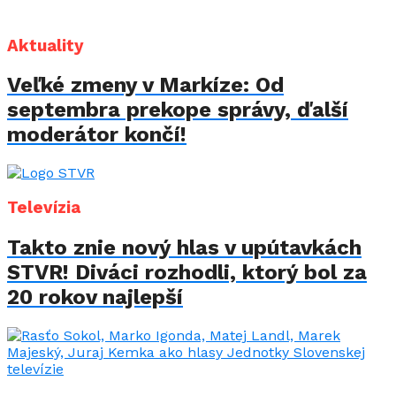
Aktuality
Veľké zmeny v Markíze: Od
septembra prekope správy, ďalší
moderátor končí!
Televízia
Takto znie nový hlas v upútavkách
STVR! Diváci rozhodli, ktorý bol za
20 rokov najlepší