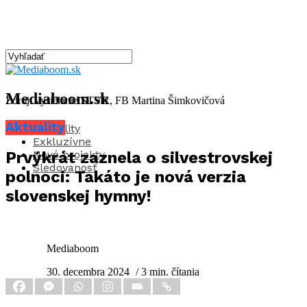
Mediaboom.sk
Zdroj: vysielanie STVR, FB Martina Šimkovičová
Aktuality
Aktuality
Exkluzívne
Nové projekty
Prvýkrát zaznela o silvestrovskej
Sledovanosť
polnoci: Takáto je nová verzia
slovenskej hymny!
Mediaboom
30. decembra 2024
/ 3 min. čítania