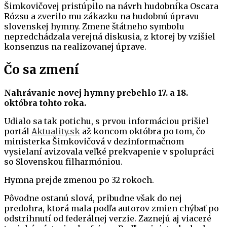
Šimkovičovej pristúpilo na návrh hudobníka Oscara
Rózsu a zverilo mu zákazku na hudobnú úpravu
slovenskej hymny. Zmene štátneho symbolu
nepredchádzala verejná diskusia, z ktorej by vzišiel
konsenzus na realizovanej úprave.
Čo sa zmení
Nahrávanie novej hymny prebehlo 17. a 18.
októbra tohto roka.
Udialo sa tak potichu, s prvou informáciou prišiel
portál
Aktuality.sk
až koncom októbra po tom, čo
ministerka Šimkovičová v dezinformačnom
vysielaní avizovala veľké prekvapenie v spolupráci
so Slovenskou filharmóniou.
Hymna prejde zmenou po 32 rokoch.
Pôvodne ostanú slová, pribudne však do nej
predohra, ktorá mala podľa autorov zmien chýbať po
odstrihnutí od federálnej verzie. Zaznejú aj viaceré