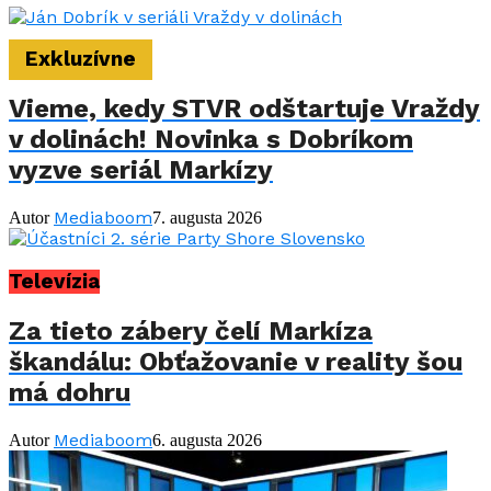
Exkluzívne
Vieme, kedy STVR odštartuje Vraždy
v dolinách! Novinka s Dobríkom
vyzve seriál Markízy
Mediaboom
Autor
7. augusta 2026
Televízia
Za tieto zábery čelí Markíza
škandálu: Obťažovanie v reality šou
má dohru
Mediaboom
Autor
6. augusta 2026