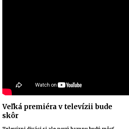
Veľká premiéra v televízii bude
skôr
Televízni diváci si ale novú hymnu budú môcť