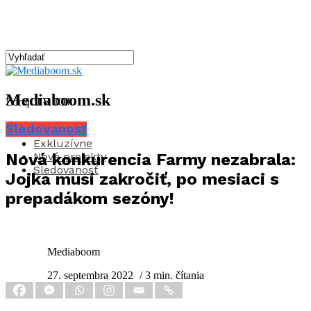
Mediaboom.sk
Zdroj: TV JOJ
Sledovanosť
Aktuality
Exkluzívne
Nové projekty
Nová konkurencia Farmy nezabrala:
Sledovanosť
Jojka musí zakročiť, po mesiaci s
prepadákom sezóny!
Mediaboom
27. septembra 2022
/ 3 min. čítania