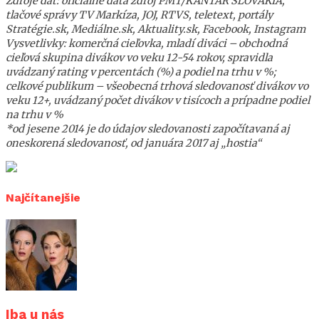
Zdroje dát: oficiálne dáta zdroj PMT/KANTAR SLOVAKIA,
tlačové správy TV Markíza, JOJ, RTVS, teletext, portály
Stratégie.sk, Mediálne.sk, Aktuality.sk, Facebook, Instagram
Vysvetlivky: komerčná cieľovka, mladí diváci – obchodná
cieľová skupina divákov vo veku 12-54 rokov, spravidla
uvádzaný rating v percentách (%) a podiel na trhu v %;
celkové publikum – všeobecná trhová sledovanosť divákov vo
veku 12+, uvádzaný počet divákov v tisícoch a prípadne podiel
na trhu v %
*od jesene 2014 je do údajov sledovanosti započítavaná aj
oneskorená sledovanosť, od januára 2017 aj „hostia“
Najčítanejšie
Iba u nás