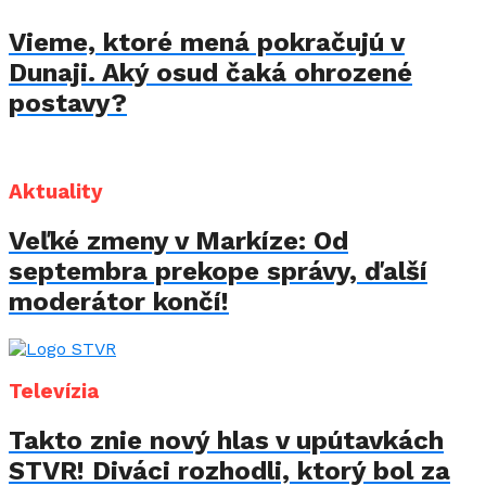
Vieme, ktoré mená pokračujú v
Dunaji. Aký osud čaká ohrozené
postavy?
Aktuality
Veľké zmeny v Markíze: Od
septembra prekope správy, ďalší
moderátor končí!
Televízia
Takto znie nový hlas v upútavkách
STVR! Diváci rozhodli, ktorý bol za