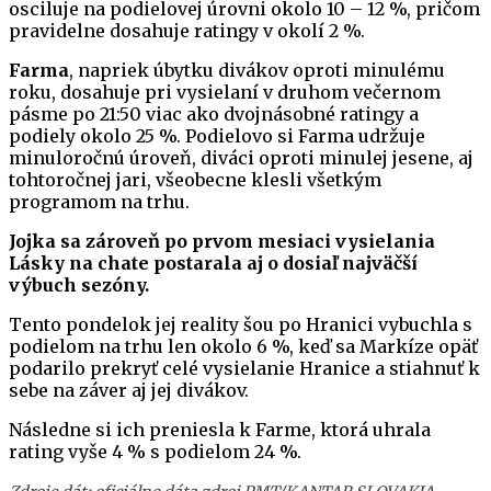
osciluje na podielovej úrovni okolo 10 – 12 %, pričom
pravidelne dosahuje ratingy v okolí 2 %.
Farma
, napriek úbytku divákov oproti minulému
roku, dosahuje pri vysielaní v druhom večernom
pásme po 21:50 viac ako dvojnásobné ratingy a
podiely okolo 25 %. Podielovo si Farma udržuje
minuloročnú úroveň, diváci oproti minulej jesene, aj
tohtoročnej jari, všeobecne klesli všetkým
programom na trhu.
Jojka sa zároveň po prvom mesiaci vysielania
Lásky na chate postarala aj o dosiaľ najväčší
výbuch sezóny.
Tento pondelok jej reality šou po Hranici vybuchla s
podielom na trhu len okolo 6 %, keď sa Markíze opäť
podarilo prekryť celé vysielanie Hranice a stiahnuť k
sebe na záver aj jej divákov.
Následne si ich preniesla k Farme, ktorá uhrala
rating vyše 4 % s podielom 24 %.