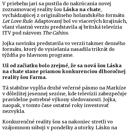
V priebehu jari sa pustila do nakrúcania novej
zoznamovacej reality šou
Láska na chate
,
vychádzajúcej z originálneho holandského formátu
Let Love Rule
. Adaptovaný bol vo viacerých krajinách,
vlani vlastnú verziu predstavila aj britská televízia
ITV pod názvom
The Cabins
.
Jojka novinku predstavila vo verzii takmer denného
formátu, ktorý do vysielania nasadila trikrát do
týždňa po hlavnom programe.
Už od začiatku bolo zrejmé, že sa nová šou Láska
na chate stane priamou konkurenciou dlhoročnej
reality šou Farma.
Tá stabilne vypĺňa druhé večerné pásmo na Markíze
v dôležitej jesennej sezóne, kde televízii zabezpečuje
pravidelne potrebné výkony sledovanosti. Jojka,
naopak, v tomto čase ostatné roky investovať
nezvykla.
Konkurenčné reality šou sa nakoniec stretli vo
vzájomnom súboji v pondelky a utorky. Lásku na