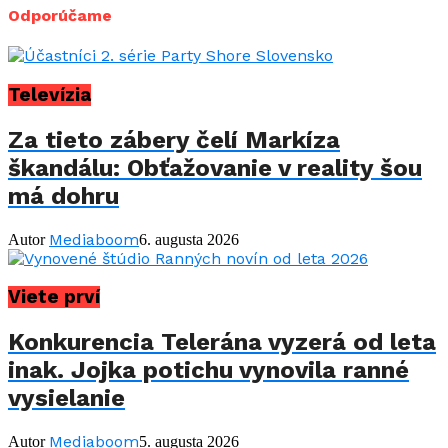
Odporúčame
Televízia
Za tieto zábery čelí Markíza
škandálu: Obťažovanie v reality šou
má dohru
Mediaboom
Autor
6. augusta 2026
Viete prví
Konkurencia Telerána vyzerá od leta
inak. Jojka potichu vynovila ranné
vysielanie
Mediaboom
Autor
5. augusta 2026