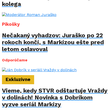
kolega
Pikošky
Nečakaný vyhadzov: Juraško po 22
rokoch končí, s Markízou ešte pred
letom oslavoval
Odporúčame
Exkluzívne
Vieme, kedy STVR odštartuje Vraždy
v dolinách! Novinka s Dobríkom
vyzve seriál Markízy