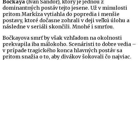
Bočkaya
(Ivan Šándor), ktorý je jednou z
dominantných postáv tejto jesene. Už v minulosti
pritom Markíza vytiahla do popredia i menšie
postavy, ktoré dočasne zohrali v deji veľkú úlohu a
následne v seriáli skončili. Mnohé i smrťou.
Bočkayova smrť by však vzhľadom na okolnosti
prekvapila iba málokoho. Scenáristi to dobre vedia –
v prípade tragického konca hlavných postáv sa
pritom snažia o to, aby divákov šokovali čo najviac.