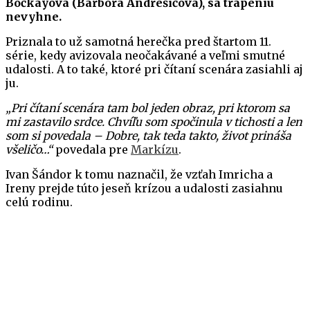
Bočkayová (Barbora Andrešičová), sa trápeniu
nevyhne.
Priznala to už samotná herečka pred štartom 11.
série, kedy avizovala neočakávané a veľmi smutné
udalosti. A to také, ktoré pri čítaní scenára zasiahli aj
ju.
„Pri čítaní scenára tam bol jeden obraz, pri ktorom sa
mi zastavilo srdce. Chvíľu som spočinula v tichosti a len
som si povedala – Dobre, tak teda takto, život prináša
všeličo…“
povedala pre
Markízu
.
Ivan Šándor k tomu naznačil, že vzťah Imricha a
Ireny prejde túto jeseň krízou a udalosti zasiahnu
celú rodinu.