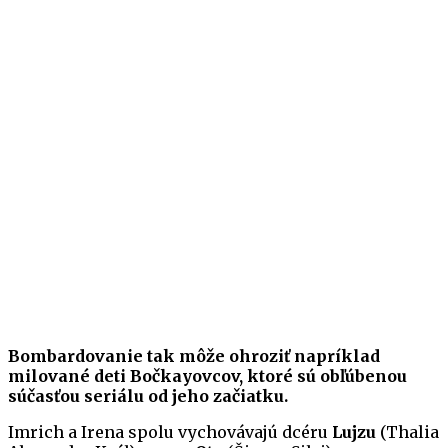
Bombardovanie tak môže ohroziť napríklad
milované deti Bočkayovcov, ktoré sú obľúbenou
súčasťou seriálu od jeho začiatku.
Imrich a Irena spolu vychovávajú dcéru
Lujzu
(Thalia