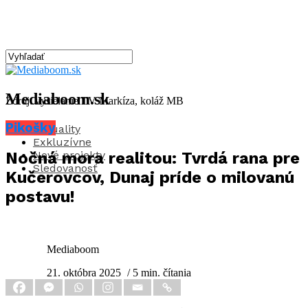
Mediaboom.sk
Zdroj: vysielanie TV Markíza, koláž MB
Pikošky
Aktuality
Exkluzívne
Nové projekty
Nočná mora realitou: Tvrdá rana pre
Sledovanosť
Kučerovcov, Dunaj príde o milovanú
postavu!
Mediaboom
21. októbra 2025
/ 5 min. čítania