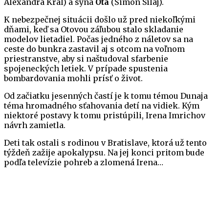
Alexandra Král) a syna
Ota
(Šimon Silaj).
K nebezpečnej situácii došlo už pred niekoľkými
dňami, keď sa Otovou záľubou stalo skladanie
modelov lietadiel. Počas jedného z náletov sa na
ceste do bunkra zastavil aj s otcom na voľnom
priestranstve, aby si naštudoval sfarbenie
spojeneckých letiek. V prípade spustenia
bombardovania mohli prísť o život.
Od začiatku jesenných častí je k tomu témou Dunaja
téma hromadného sťahovania detí na vidiek. Kým
niektoré postavy k tomu pristúpili, Irena Imrichov
návrh zamietla.
Deti tak ostali s rodinou v Bratislave, ktorá už tento
týždeň zažije apokalypsu. Na jej konci pritom bude
podľa televízie pohreb a zlomená Irena…