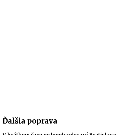
Ďalšia poprava
V krátkom čase po bombardovaní Bratislavy