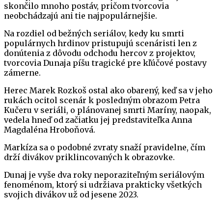
skončilo mnoho postáv, pričom tvorcovia
neobchádzajú ani tie najpopulárnejšie.
Na rozdiel od bežných seriálov, kedy ku smrti
populárnych hrdinov pristupujú scenáristi len z
donútenia z dôvodu odchodu hercov z projektov,
tvorcovia Dunaja píšu tragické pre kľúčové postavy
zámerne.
Herec Marek Rozkoš ostal ako obarený, keď sa v jeho
rukách ocitol scenár k posledným obrazom Petra
Kučeru v seriáli, o plánovanej smrti Maríny, naopak,
vedela hneď od začiatku jej predstaviteľka Anna
Magdaléna Hroboňová.
Markíza sa o podobné zvraty snaží pravidelne, čím
drží divákov priklincovaných k obrazovke.
Dunaj je vyše dva roky neporaziteľným seriálovým
fenoménom, ktorý si udržiava prakticky všetkých
svojich divákov už od jesene 2023.