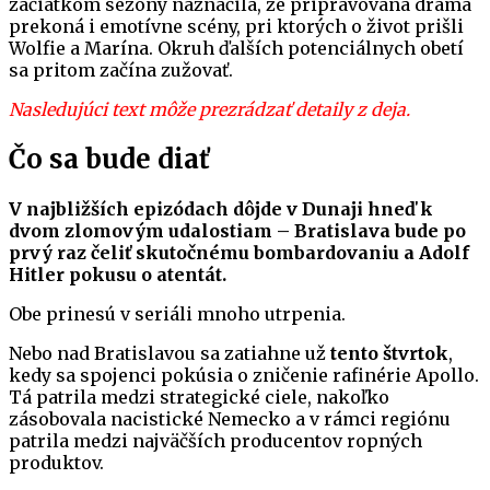
začiatkom sezóny naznačila, že pripravovaná dráma
prekoná i emotívne scény, pri ktorých o život prišli
Wolfie a Marína. Okruh ďalších potenciálnych obetí
sa pritom začína zužovať.
Nasledujúci text môže prezrádzať detaily z deja.
Čo sa bude diať
V najbližších epizódach dôjde v Dunaji hneď k
dvom zlomovým udalostiam – Bratislava bude po
prvý raz čeliť skutočnému bombardovaniu a Adolf
Hitler pokusu o atentát.
Obe prinesú v seriáli mnoho utrpenia.
Nebo nad Bratislavou sa zatiahne už
tento štvrtok
,
kedy sa spojenci pokúsia o zničenie rafinérie Apollo.
Tá patrila medzi strategické ciele, nakoľko
zásobovala nacistické Nemecko a v rámci regiónu
patrila medzi najväčších producentov ropných
produktov.