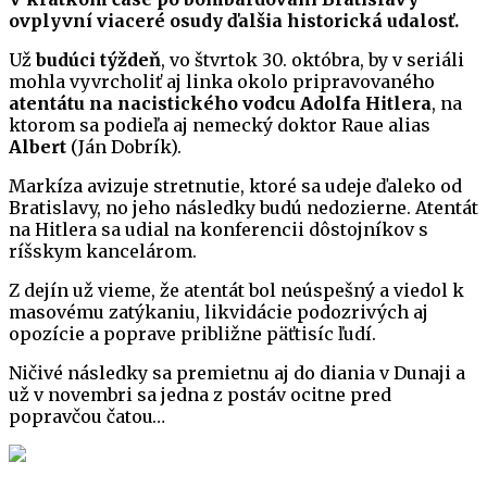
ovplyvní viaceré osudy ďalšia historická udalosť.
Už
budúci týždeň
, vo štvrtok 30. októbra, by v seriáli
mohla vyvrcholiť aj linka okolo pripravovaného
atentátu na nacistického vodcu Adolfa Hitlera
, na
ktorom sa podieľa aj nemecký doktor Raue alias
Albert
(Ján Dobrík).
Markíza avizuje stretnutie, ktoré sa udeje ďaleko od
Bratislavy, no jeho následky budú nedozierne. Atentát
na Hitlera sa udial na konferencii dôstojníkov s
ríšskym kancelárom.
Z dejín už vieme, že atentát bol neúspešný a viedol k
masovému zatýkaniu, likvidácie podozrivých aj
opozície a poprave približne päťtisíc ľudí.
Ničivé následky sa premietnu aj do diania v Dunaji a
už v novembri sa jedna z postáv ocitne pred
popravčou čatou…