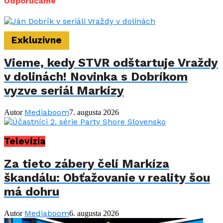
Odporúčame
Exkluzívne
Vieme, kedy STVR odštartuje Vraždy
v dolinách! Novinka s Dobríkom
vyzve seriál Markízy
Mediaboom
Autor
7. augusta 2026
Televízia
Za tieto zábery čelí Markíza
škandálu: Obťažovanie v reality šou
má dohru
Mediaboom
Autor
6. augusta 2026