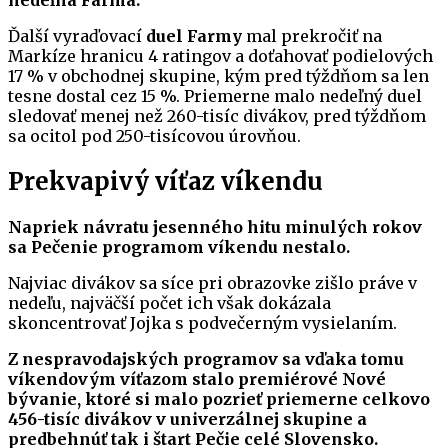
nedeľná Farma.
Ďalší vyraďovací
duel Farmy
mal prekročiť na
Markíze hranicu 4 ratingov a doťahovať podielových
17 % v obchodnej skupine, kým pred týždňom sa len
tesne dostal cez 15 %. Priemerne malo nedeľný duel
sledovať menej než 260-tisíc divákov, pred týždňom
sa ocitol pod 250-tisícovou úrovňou.
Prekvapivý víťaz víkendu
Napriek návratu jesenného hitu minulých rokov
sa Pečenie programom víkendu nestalo.
Najviac divákov sa síce pri obrazovke zišlo práve v
nedeľu, najväčší počet ich však dokázala
skoncentrovať Jojka s podvečerným vysielaním.
Z nespravodajských programov sa vďaka tomu
víkendovým víťazom stalo premiérové Nové
bývanie, ktoré si malo pozrieť priemerne celkovo
456-tisíc divákov v univerzálnej skupine a
predbehnúť tak i štart Pečie celé Slovensko.