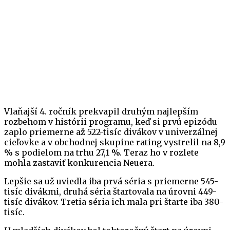
Vlaňajší 4. ročník prekvapil druhým najlepším
rozbehom v histórii programu, keď si prvú epizódu
zaplo priemerne až 522-tisíc divákov v univerzálnej
cieľovke a v obchodnej skupine rating vystrelil na 8,9
% s podielom na trhu 27,1 %. Teraz ho v rozlete
mohla zastaviť konkurencia Neuera.
Lepšie sa už uviedla iba prvá séria s priemerne 545-
tisíc divákmi, druhá séria štartovala na úrovni 449-
tisíc divákov. Tretia séria ich mala pri štarte iba 380-
tisíc.