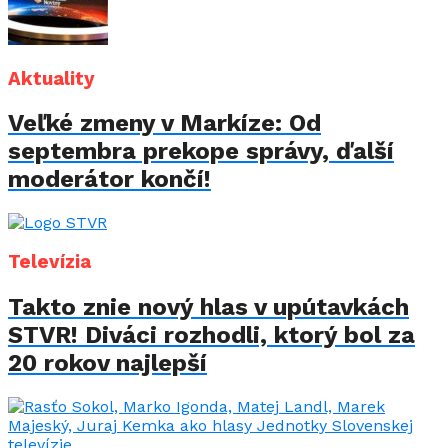
Aktuality
Veľké zmeny v Markíze: Od
septembra prekope správy, ďalší
moderátor končí!
Televízia
Takto znie nový hlas v upútavkách
STVR! Diváci rozhodli, ktorý bol za
20 rokov najlepší