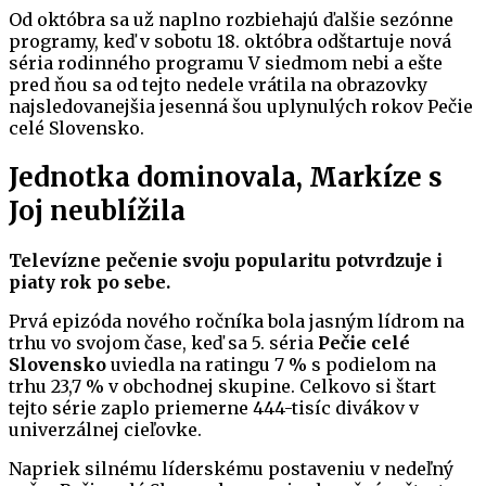
Od októbra sa už naplno rozbiehajú ďalšie sezónne
programy, keď v sobotu 18. októbra odštartuje nová
séria rodinného programu V siedmom nebi a ešte
pred ňou sa od tejto nedele vrátila na obrazovky
najsledovanejšia jesenná šou uplynulých rokov Pečie
celé Slovensko.
Jednotka dominovala, Markíze s
Joj neublížila
Televízne pečenie svoju popularitu potvrdzuje i
piaty rok po sebe.
Prvá epizóda nového ročníka bola jasným lídrom na
trhu vo svojom čase, keď sa 5. séria
Pečie celé
Slovensko
uviedla na ratingu 7 % s podielom na
trhu 23,7 % v obchodnej skupine. Celkovo si štart
tejto série zaplo priemerne 444-tisíc divákov v
univerzálnej cieľovke.
Napriek silnému líderskému postaveniu v nedeľný