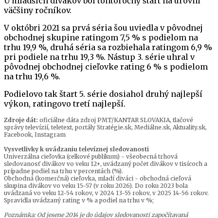
U mladších divákov bol tohtoročný štart na úrovni
väčšiny ročníkov.
V októbri 2021 sa prvá séria šou uviedla v pôvodnej
obchodnej skupine ratingom 7,5 % s podielom na
trhu 19,9 %, druhá séria sa rozbiehala ratingom 6,9 %
pri podiele na trhu 19,3 %. Nástup 3. série uhral v
pôvodnej obchodnej cieľovke rating 6 % s podielom
na trhu 19,6 %.
Podielovo tak štart 5. série dosiahol druhý najlepší
výkon, ratingovo tretí najlepší.
Zdroje dát:
oficiálne dáta zdroj PMT/KANTAR SLOVAKIA, tlačové
správy televízií, teletext, portály Stratégie.sk, Mediálne.sk, Aktuality.sk,
Facebook, Instagram
Vysvetlivky k uvádzaniu televíznej sledovanosti
Univerzálna cieľovka (celkové publikum) - všeobecná trhová
sledovanosť divákov vo veku 12+, uvádzaný počet divákov v tisícoch a
prípadne podiel na trhu v percentách (%).
Obchodná (komerčná) cieľovka, mladí diváci - obchodná cieľová
skupina divákov vo veku 15-57 (v roku 2026). Do roku 2023 bola
uvádzaná vo veku 12-54 rokov, v 2024 13-55 rokov, v 2025 14-56 rokov.
Spravidla uvádzaný rating v % a podiel na trhu v %;
Poznámka: Od jesene 2014 je do údajov sledovanosti započítavaná