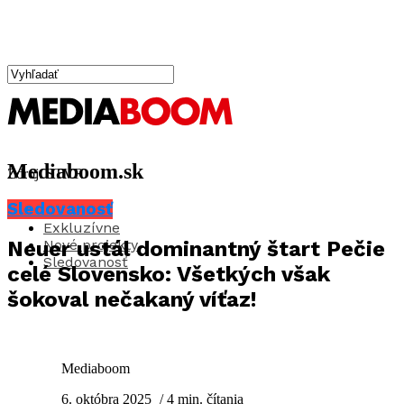
Mediaboom.sk
Zdroj: STVR
Sledovanosť
Aktuality
Exkluzívne
Nové projekty
Neuer ustál dominantný štart Pečie
Sledovanosť
celé Slovensko: Všetkých však
šokoval nečakaný víťaz!
Mediaboom
6. októbra 2025
/ 4 min. čítania