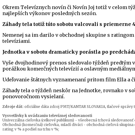
Okrem Televíznych novín či Novín Joj totiž v celom tý
najlepších výkonov posledných sezón.
Záhady tela totiž túto sobotu valcovali s priemerne 
Nemenej sa im darilo v obchodnej skupine s ratingom
televíziami.
Jednotka v sobotu dramaticky porástla po predchá
Vyše dvojhodinový prenos sledovalo týždeň predtým v 
porážkou komerčných televízií a oslavným mediálnym 
Udeľovanie štátnych vyznamenaní pritom film Ella a či
Záhady tela o týždeň neskôr na Jednotke, rovnako v so
ponovoročnom vysielaní.
Zdroje dát:
oficiálne dáta zdroj PMT/KANTAR SLOVAKIA, tlačové správy telev
Vysvetlivky k uvádzaniu televíznej sledovanosti
Univerzálna cieľovka (celkové publikum) - všeobecná trhová sledovanosť d
Obchodná (komerčná) cieľovka, mladí diváci - obchodná cieľová skupina d
rating v % a podiel na trhu v %;