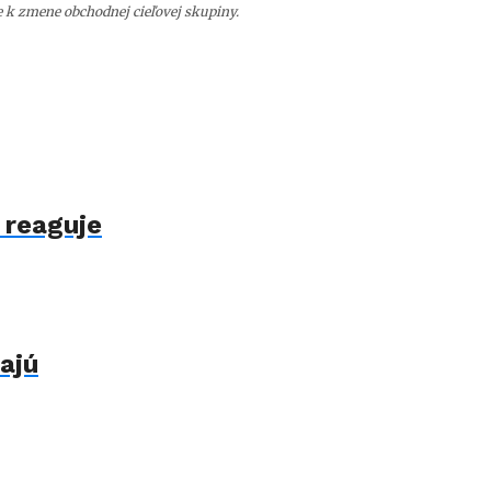
e k zmene obchodnej cieľovej skupiny.
 reaguje
ajú