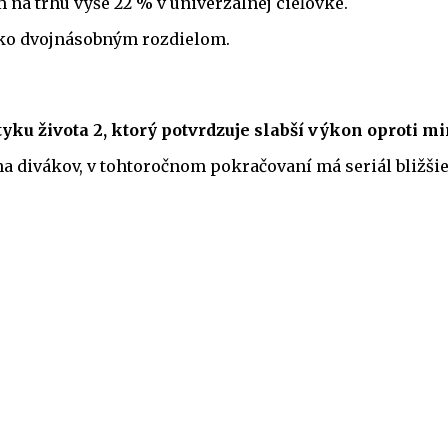
 na trhu vyše 22 % v univerzálnej cieľovke.
 ako dvojnásobným rozdielom.
tyku života 2, ktorý potvrdzuje slabší výkon oproti m
a divákov, v tohtoročnom pokračovaní má seriál bližšie 