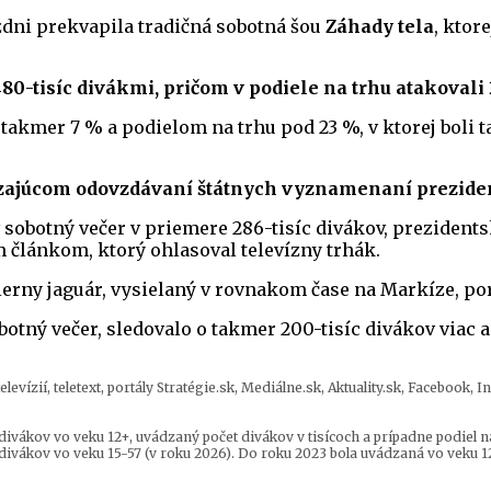
ždni prekvapila tradičná sobotná šou
Záhady tela
, ktor
480-tisíc divákmi, pričom v podiele na trhu atakovali
 takmer 7 % a podielom na trhu pod 23 %, v ktorej bol
dzajúcom odovzdávaní štátnych vyznamenaní prezide
sobotný večer v priemere 286-tisíc divákov, prezident
článkom, ktorý ohlasoval televízny trhák.
erny jaguár, vysielaný v rovnakom čase na Markíze, pora
botný večer, sledovalo o takmer 200-tisíc divákov viac 
ízií, teletext, portály Stratégie.sk, Mediálne.sk, Aktuality.sk, Facebook, 
ivákov vo veku 12+, uvádzaný počet divákov v tisícoch a prípadne podiel na
ivákov vo veku 15-57 (v roku 2026). Do roku 2023 bola uvádzaná vo veku 12