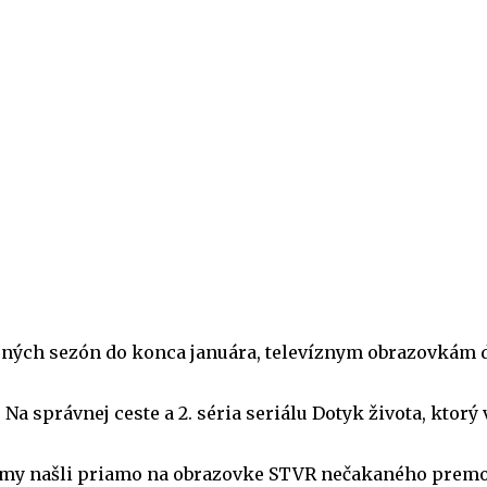
rných sezón do konca januára, televíznym obrazovkám d
Na správnej ceste a 2. séria seriálu Dotyk života, ktorý
amy našli priamo na obrazovke STVR nečakaného premož