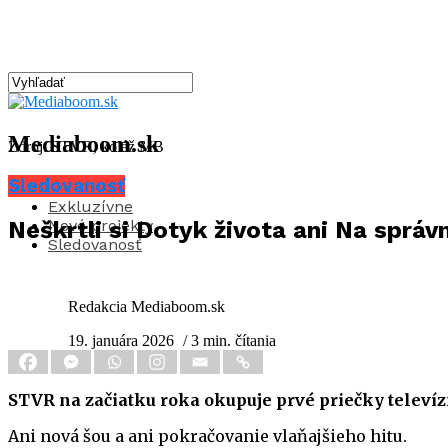
Mediaboom.sk
Zdroj: STVR, koláž MB
Sledovanosť
Aktuality
Exkluzívne
Nové projekty
Neškrtli si Dotyk života ani Na správ
Sledovanosť
Redakcia Mediaboom.sk
19. januára 2026
/ 3 min. čítania
STVR na začiatku roka okupuje prvé priečky televíz
Ani nová šou a ani pokračovanie vlaňajšieho hitu.