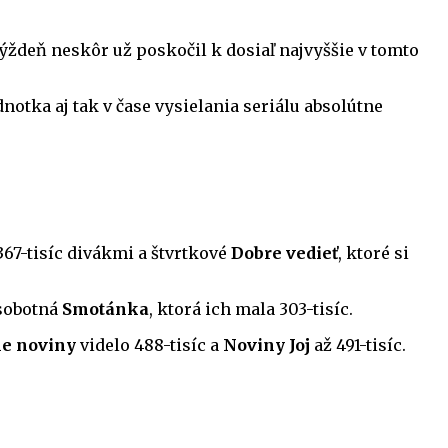
 týždeň neskôr už poskočil k dosiaľ najvyššie v tomto
ednotka aj tak v čase vysielania seriálu absolútne
367-tisíc divákmi a štvrtkové
Dobre vedieť
, ktoré si
 sobotná
Smotánka
, ktorá ich mala 303-tisíc.
ne noviny
videlo 488-tisíc a
Noviny Joj
až 491-tisíc.