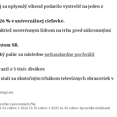
ej sa uplynulý víkend podarilo vystreliť na jeden z
 26 % v univerzálnej cieľovke.
i taktiež suverénnym lídrom na trhu pred súkromnými
ntom SR.
ský palác sa následne
neštandardne pochválil
zil o 5-tisíc divákov.
a stali sa skutočným trhákom televíznych obrazoviek v
Instagram
 trhu v percentách (%).
-54 rokov, v 2024 13-55 rokov, v 2025 14-56 rokov. Spravidla uvádzaný