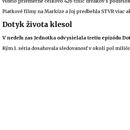
videlo priemerne celkovo 426-tisíc divákov s podielom
Piatkové filmy na Markíze a Joj predbehla STVR viac
Dotyk života klesol
V nedeľu zas Jednotka odvysielala tretiu epizódu Do
Kým 1. séria dosahovala sledovanosť v okolí pol milión