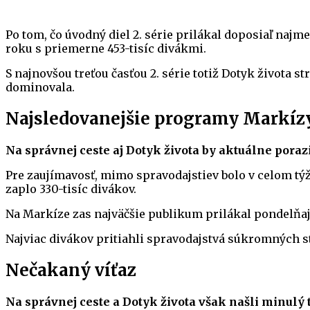
Po tom, čo úvodný diel 2. série prilákal doposiaľ najme
roku s priemerne 453-tisíc divákmi.
S najnovšou treťou časťou 2. série totiž Dotyk života st
dominovala.
Najsledovanejšie programy Markízy
Na správnej ceste aj Dotyk života by aktuálne pora
Pre zaujímavosť, mimo spravodajstiev bolo v celom tý
zaplo 330-tisíc divákov.
Na Markíze zas najväčšie publikum prilákal pondelňaj
Najviac divákov pritiahli spravodajstvá súkromných s
Nečakaný víťaz
Na správnej ceste a Dotyk života však našli minulý