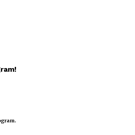
gram!
rogram.