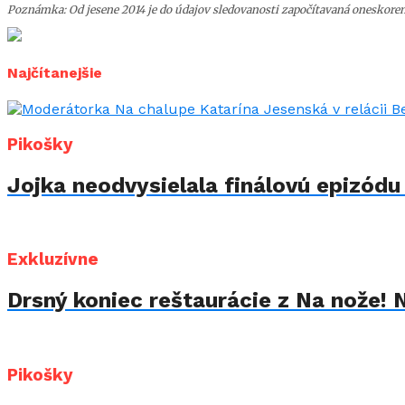
Poznámka: Od jesene 2014 je do údajov sledovanosti započítavaná oneskoren
Najčítanejšie
Pikošky
Jojka neodvysielala finálovú epizód
Exkluzívne
Drsný koniec reštaurácie z Na nože! 
Pikošky