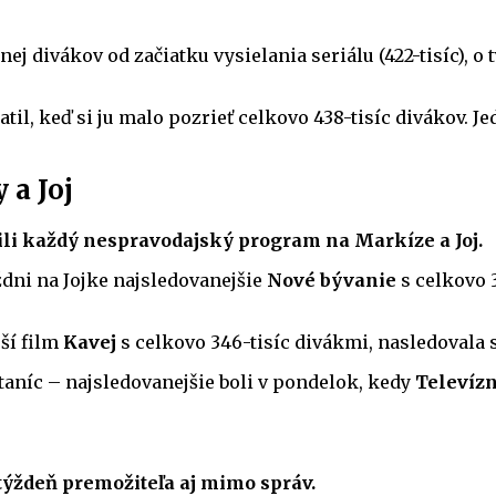
nej divákov od začiatku vysielania seriálu (422-tisíc), o
ratil, keď si ju malo pozrieť celkovo 438-tisíc divákov. J
 a Joj
zili každý nespravodajský program na Markíze a Joj.
ždni na Jojke najsledovanejšie
Nové bývanie
s celkovo 
ší film
Kavej
s celkovo 346-tisíc divákmi, nasledovala
taníc – najsledovanejšie boli v pondelok, kedy
Televíz
 týždeň premožiteľa aj mimo správ.