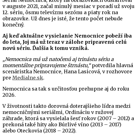
Seriál Nemocnica, ktorý na obrazovkách odštartoval
v auguste 2021, začal minulý mesiac v poradí už svoju
12. sériu, ôsmu televíznu sezónu a piaty rok na
obrazovke. Už dnes je isté, že tento počet nebude
konečný.
Aj keď aktuálne vysielanie Nemocnice pobeží iba
do leta, Joj má už teraz v zálohe pripravenú celú
novú sériu. Ďalšia k tomu vzniká.
„Nemocnica má už natočenú aj trinástu sériu a
momentálne pripravujeme štrnástu,“
potvrdila hlavná
scenáristka Nemocnice, Hana Lasicová, v rozhovore
pre
Medialne.sk
.
Nemocnica sa tak s určitosťou prehupne aj do roku
2026.
V životnosti takto dorovná doterajšieho lídra medzi
nemocničnými seriálmi, Ordináciu v ružovej
záhrade, ktorá sa vysielala šesť rokov (2007 – 2012) a
prekoná také hity ako Búrlivé víno (2013 – 2017)
alebo Oteckovia (2018 – 2022).