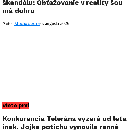
škandálu: Obťažovanie v reality šou
má dohru
Mediaboom
Autor
6. augusta 2026
Viete prví
Konkurencia Telerána vyzerá od leta
inak. Jojka potichu vynovila ranné