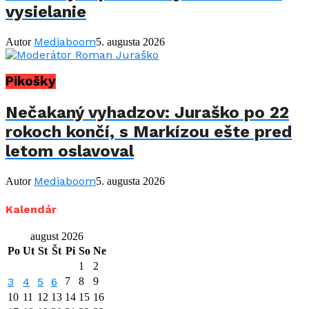
vysielanie
Mediaboom
Autor
5. augusta 2026
Pikošky
Nečakaný vyhadzov: Juraško po 22
rokoch končí, s Markízou ešte pred
letom oslavoval
Mediaboom
Autor
5. augusta 2026
Kalendár
august 2026
Po
Ut
St
Št
Pi
So
Ne
1
2
3
4
5
6
7
8
9
10
11
12
13
14
15
16