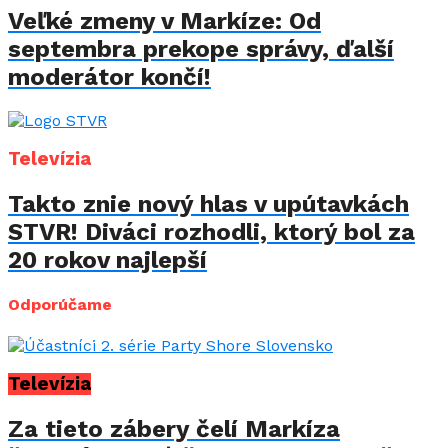
Veľké zmeny v Markíze: Od
septembra prekope správy, ďalší
moderátor končí!
Televízia
Takto znie nový hlas v upútavkách
STVR! Diváci rozhodli, ktorý bol za
20 rokov najlepší
Odporúčame
Televízia
Za tieto zábery čelí Markíza