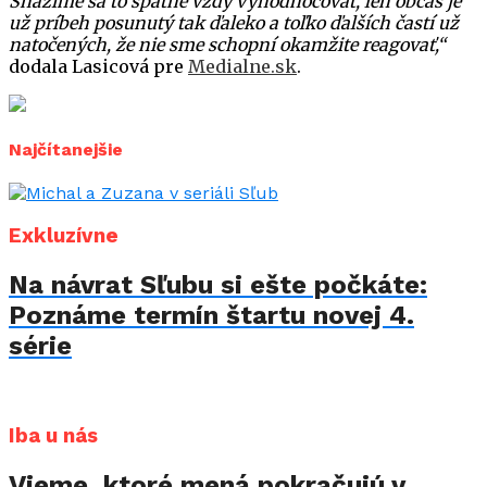
Snažíme sa to spätne vždy vyhodnocovať, len občas je
už príbeh posunutý tak ďaleko a toľko ďalších častí už
natočených, že nie sme schopní okamžite reagovať,“
dodala Lasicová pre
Medialne.sk
.
Najčítanejšie
Exkluzívne
Na návrat Sľubu si ešte počkáte:
Poznáme termín štartu novej 4.
série
Iba u nás
Vieme, ktoré mená pokračujú v