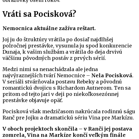
obrazovky osem rokov.
Vráti sa Pocisková?
Nemocnica aktuálne zažíva reštart.
Joj ju do štruktúry vrátila po dosiaľ najdlhšej
polročnej prestávke, vysunula ju spod konkurencie
Dunaja, k vašim službám a vrátila do deja drvivú
väčšinu pôvodných postáv z prvých sérií.
Medzi nimi sa nenachádzala ale jedna
najvýraznejších tvárí Nemocnice –
Nela Pocisková
.
V seriáli stvárňovala postavu Rebeky a pôvodnú
romantickú dvojicu s Richardom Autnerom. Ten sa
pritom od tejto jari v deji po niekoľkosezónnej
prestávke objavuje opäť.
Pocisková však medzičasom nakrúcala rodinnú ságu
Ranč pre Jojku a dramatickú sériu Vina pre Markízu.
V oboch projektoch skončila – v Ranči jej postava
zomrela, Vina na Markíze končí veľkým finále