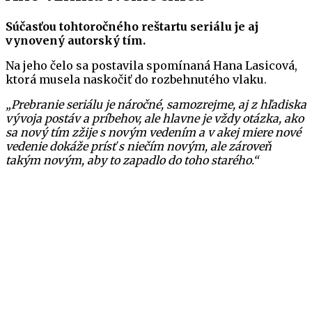
Súčasťou tohtoročného reštartu seriálu je aj
vynovený autorský tím.
Na jeho čelo sa postavila spomínaná Hana Lasicová,
ktorá musela naskočiť do rozbehnutého vlaku.
„Prebranie seriálu je náročné, samozrejme, aj z hľadiska
vývoja postáv a príbehov, ale hlavne je vždy otázka, ako
sa nový tím zžije s novým vedením a v akej miere nové
vedenie dokáže prísť s niečím novým, ale zároveň
takým novým, aby to zapadlo do toho starého.“