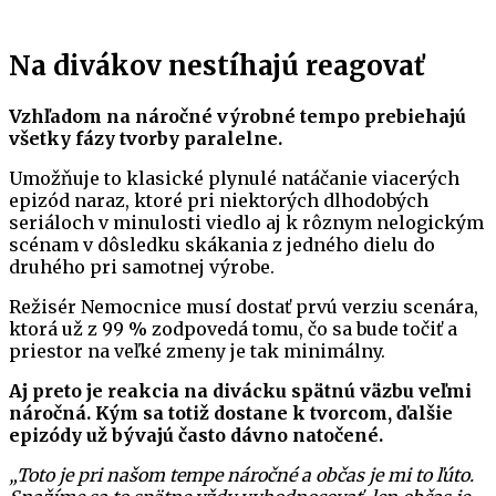
Na divákov nestíhajú reagovať
Vzhľadom na náročné výrobné tempo prebiehajú
všetky fázy tvorby paralelne.
Umožňuje to klasické plynulé natáčanie viacerých
epizód naraz, ktoré pri niektorých dlhodobých
seriáloch v minulosti viedlo aj k rôznym nelogickým
scénam v dôsledku skákania z jedného dielu do
druhého pri samotnej výrobe.
Režisér Nemocnice musí dostať prvú verziu scenára,
ktorá už z 99 % zodpovedá tomu, čo sa bude točiť a
priestor na veľké zmeny je tak minimálny.
Aj preto je reakcia na divácku spätnú väzbu veľmi
náročná. Kým sa totiž dostane k tvorcom, ďalšie
epizódy už bývajú často dávno natočené.
„Toto je pri našom tempe náročné a občas je mi to ľúto.