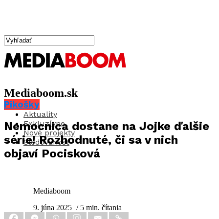
Mediaboom.sk
Pikošky
Aktuality
Exkluzívne
Nemocnica dostane na Jojke ďalšie
Nové projekty
série! Rozhodnuté, či sa v nich
Sledovanosť
objaví Pocisková
Mediaboom
9. júna 2025
/ 5 min. čítania