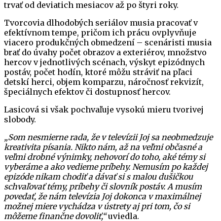
trvať od deviatich mesiacov až po štyri roky.
Tvorcovia dlhodobých seriálov musia pracovať v
efektívnom tempe, pričom ich prácu ovplyvňuje
viacero produkčných obmedzení – scenáristi musia
brať do úvahy počet obrazov a exteriérov, množstvo
hercov v jednotlivých scénach, výskyt epizódnych
postáv, počet hodín, ktoré môžu stráviť na pľaci
detskí herci, objem komparzu, náročnosť rekvizít,
špeciálnych efektov či dostupnosť hercov.
Lasicová si však pochvaľuje vysokú mieru tvorivej
slobody.
„Som nesmierne rada, že v televízii Joj sa neobmedzuje
kreativita písania. Nikto nám, až na veľmi občasné a
veľmi drobné výnimky, nehovorí do toho, aké témy si
vyberáme a ako vedieme príbehy. Nemusím po každej
epizóde nikam chodiť a dávať si s malou dušičkou
schvaľovať témy, príbehy či slovník postáv. A musím
povedať, že nám televízia Joj dokonca v maximálnej
možnej miere vychádza v ústrety aj pri tom, čo si
môžeme finančne dovoliť,“
uviedla.