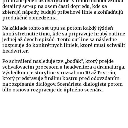
približne jeden až dva týždne. V tomto období vzniká
detailný set-up na osem častí dopredu, kde sa
zbierajú nápady, budujú príbehové línie a zohľadňujú
produkčné obmedzenia.
Na základe tohto set-upu sa potom každý týždeň
koná stretnutie tímu, kde sa pripravuje hrubý outline
jednej až dvoch epizód. Tento outline sa následne
rozpisuje do konkrétnych liniek, ktoré musí schváliť
headwriter.
Po schválení nasleduje tzv. „boďák“, ktorý prejde
schvaľovacím procesom u headwritera a dramaturga.
Výsledkom je storyline s rozsahom 10 až 15 strán,
ktorý predstavuje finálnu kostru pred odovzdaním
na rozpísanie dialógov. Scenárista-dialogista potom
túto osnovu rozpracuje do úplného scenára.