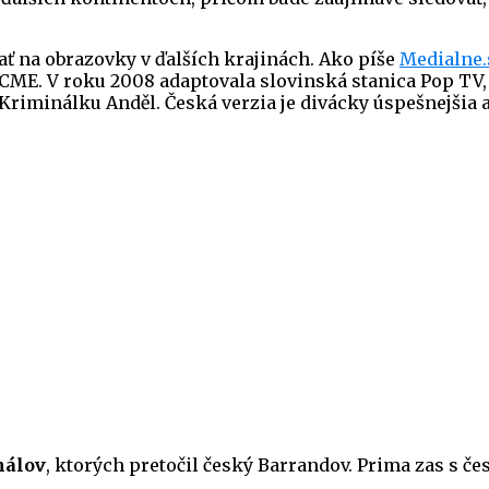
ať na obrazovky v ďalších krajinách. Ako píše
Medialne.
u CME. V roku 2008 adaptovala slovinská stanica Pop T
Kriminálku Anděl. Česká verzia je divácky úspešnejšia 
nálov
, ktorých pretočil český Barrandov. Prima zas s č