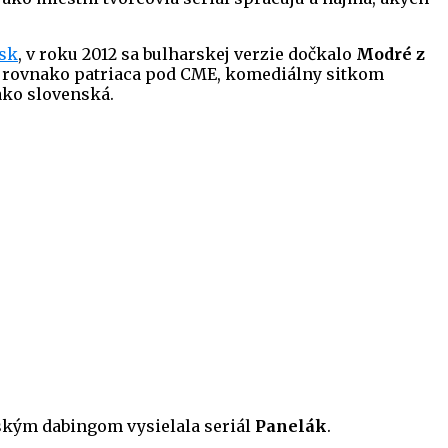
sk
, v roku 2012 sa bulharskej verzie dočkalo
Modré z
V, rovnako patriaca pod CME, komediálny sitkom
ako slovenská.
eským dabingom vysielala seriál
Panelák
.