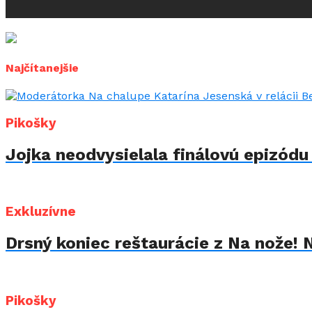
Najčítanejšie
Pikošky
Jojka neodvysielala finálovú epizód
Exkluzívne
Drsný koniec reštaurácie z Na nože! 
Pikošky