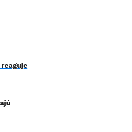
 reaguje
ajú