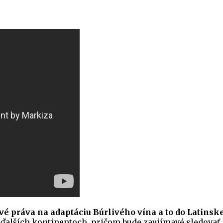
ové práva na adaptáciu Búrlivého vína a to do Latinsk
h ďalších kontinentoch, pričom bude zaujímavé sledovať,