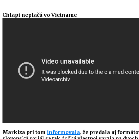
Chlapi neplačú vo Vietname
Markíza pri tom
informovala
, že predala aj formát
slovenský seriál sa tak dočká vlastnej verzie na dvoc