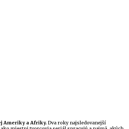
ej Ameriky a Afriky.
Dva roky najsledovanejší
 ako miestni tvorcovia seriál spracujú a najmä, akých