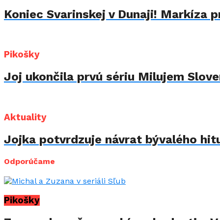
Koniec Svarinskej v Dunaji! Markíza p
Pikošky
Joj ukončila prvú sériu Milujem Sloven
Aktuality
Jojka potvrdzuje návrat bývalého hit
Odporúčame
Pikošky