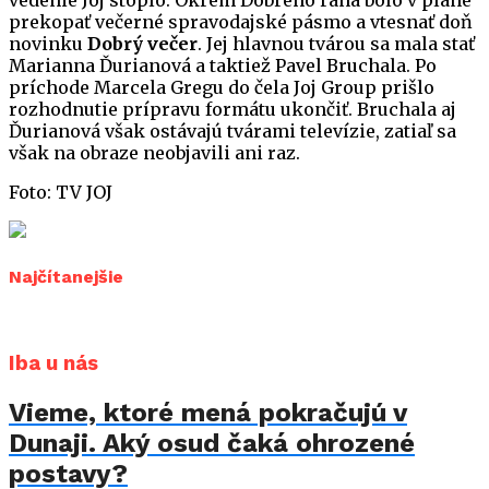
vedenie Joj stoplo. Okrem Dobrého rána bolo v pláne
prekopať večerné spravodajské pásmo a vtesnať doň
novinku
Dobrý večer
. Jej hlavnou tvárou sa mala stať
Marianna Ďurianová a taktiež Pavel Bruchala. Po
príchode Marcela Gregu do čela Joj Group prišlo
rozhodnutie prípravu formátu ukončiť. Bruchala aj
Ďurianová však ostávajú tvárami televízie, zatiaľ sa
však na obraze neobjavili ani raz.
Foto: TV JOJ
Najčítanejšie
Iba u nás
Vieme, ktoré mená pokračujú v
Dunaji. Aký osud čaká ohrozené
postavy?