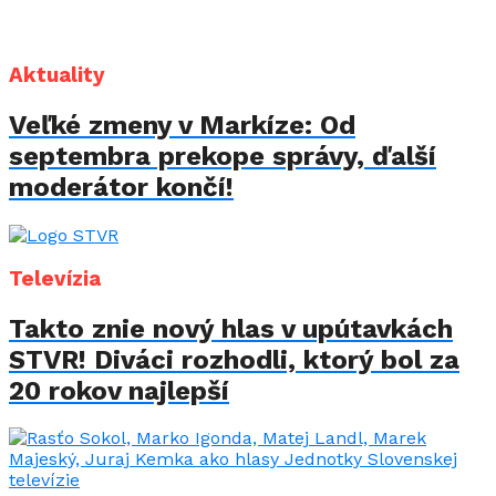
Aktuality
Veľké zmeny v Markíze: Od
septembra prekope správy, ďalší
moderátor končí!
Televízia
Takto znie nový hlas v upútavkách
STVR! Diváci rozhodli, ktorý bol za
20 rokov najlepší