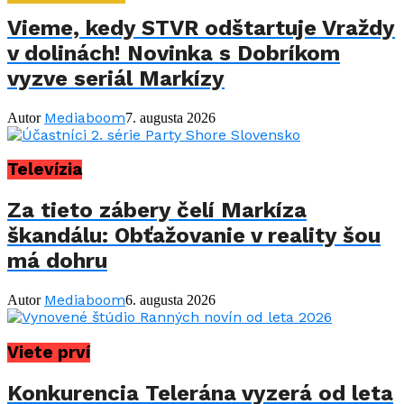
Vieme, kedy STVR odštartuje Vraždy
v dolinách! Novinka s Dobríkom
vyzve seriál Markízy
Mediaboom
Autor
7. augusta 2026
Televízia
Za tieto zábery čelí Markíza
škandálu: Obťažovanie v reality šou
má dohru
Mediaboom
Autor
6. augusta 2026
Viete prví
Konkurencia Telerána vyzerá od leta