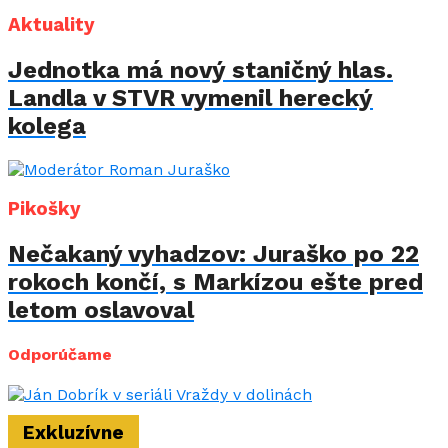
Aktuality
Jednotka má nový staničný hlas.
Landla v STVR vymenil herecký
kolega
Pikošky
Nečakaný vyhadzov: Juraško po 22
rokoch končí, s Markízou ešte pred
letom oslavoval
Odporúčame
Exkluzívne