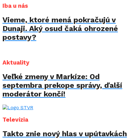
Iba u nás
Vieme, ktoré mená pokračujú v
Dunaji. Aký osud čaká ohrozené
postavy?
Aktuality
Veľké zmeny v Markíze: Od
septembra prekope správy, ďalší
moderátor končí!
Televízia
Takto znie nový hlas v upútavkách