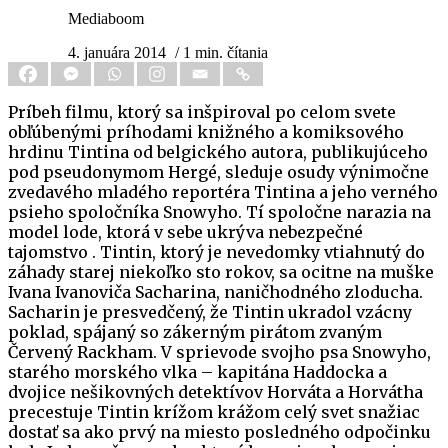
Mediaboom
4. januára 2014
/ 1 min. čítania
Príbeh filmu, ktorý sa inšpiroval po celom svete
obľúbenými príhodami knižného a komiksového
hrdinu Tintina od belgického autora, publikujúceho
pod pseudonymom Hergé, sleduje osudy výnimočne
zvedavého mladého reportéra Tintina a jeho verného
psieho spoločníka Snowyho. Tí spoločne narazia na
model lode, ktorá v sebe ukrýva nebezpečné
tajomstvo . Tintin, ktorý je nevedomky vtiahnutý do
záhady starej niekoľko sto rokov, sa ocitne na muške
Ivana Ivanoviča Sacharina, naničhodného zloducha.
Sacharin je presvedčený, že Tintin ukradol vzácny
poklad, spájaný so zákerným pirátom zvaným
Červený Rackham. V sprievode svojho psa Snowyho,
starého morského vlka – kapitána Haddocka a
dvojice nešikovných detektívov Horváta a Horvátha
precestuje Tintin krížom krážom celý svet snažiac
dostať sa ako prvý na miesto posledného odpočinku