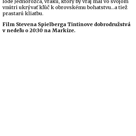
lode Jednorožca, vraku, ktorý by vraj mal vo svojom
vnútri ukrývať kľúč k obrovskému bohatstvu…a tiež
prastarú kliatbu.
Film Stevena Spielberga Tintinove dobrodružstvá
v nedeľu o 20:30 na Markíze.