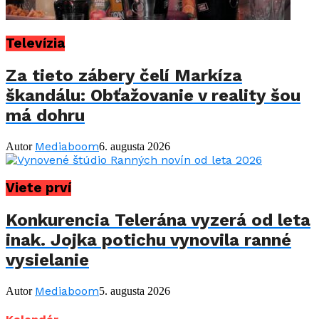
Televízia
Za tieto zábery čelí Markíza
škandálu: Obťažovanie v reality šou
má dohru
Mediaboom
Autor
6. augusta 2026
Viete prví
Konkurencia Telerána vyzerá od leta
inak. Jojka potichu vynovila ranné
vysielanie
Mediaboom
Autor
5. augusta 2026