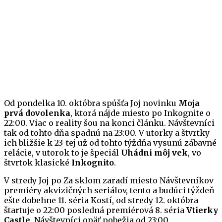
Od pondelka 10. októbra spúšťa Joj novinku
Moja
prvá dovolenka
, ktorá nájde miesto po Inkognite o
22:00. Viac o reality šou na konci článku. Návštevníci
tak od tohto dňa spadnú na 23:00. V utorky a štvrtky
ich bližšie k 23-tej už od tohto týždňa vysunú zábavné
relácie, v utorok to je špeciál
Uhádni môj vek
, vo
štvrtok klasické
Inkognito
.
V stredy Joj po Za sklom zaradí miesto Návštevníkov
premiéry akvizičných seriálov, tento a budúci týždeň
ešte dobehne 11. séria Kostí, od stredy 12. októbra
štartuje o 22:00 posledná premiérová 8. séria
Vtierky
Castle
. Návštevníci opäť pobežia od 23:00.