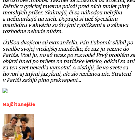
na ostrove Rhodos. Takmer sa zbláznia od strachu, keď
čašník v gréckej taverne položí pred nich tanier plný
morských príšer. Skúmajú, či sa náhodou nehýbu
a nežmurkajú na nich. Doprajú si tiež špeciálnu
manikúru v akváriu so živými rybičkami a o zábavu
rozhodne nebude núdza.
Ďalšou dvojicou sú exmanželia. Pán Ľubomír sľúbil po
svadbe svojej vtedajšej manželke, že raz ju vezme do
Paríža. Vzal ju, no až teraz po rozvode! Prvý problém sa
objaví hneď po prílete na parížske letisko, odkiaľ sa ani
za ten svet nevedia vymotať. A zisťujú, že vo svete sa
hovorí aj inými jazykmi, ale slovenčinou nie. Stratení
v Paríži zažijú plno prekvapení…
Najčítanejšie