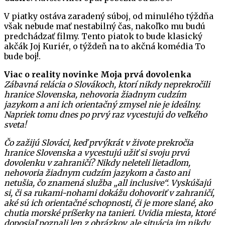
V piatky ostáva zaradený súboj, od minulého týždňa
však nebude mať nestabilný čas, nakoľko mu budú
predchádzať filmy. Tento piatok to bude klasický
akčák Joj Kuriér, o týždeň na to akčná komédia To
bude boj!.
Viac o reality novinke Moja prvá dovolenka
Zábavná relácia o Slovákoch, ktorí nikdy neprekročili
hranice Slovenska, nehovoria žiadnym cudzím
jazykom a ani ich orientačný zmysel nie je ideálny.
Napriek tomu dnes po prvý raz vycestujú do veľkého
sveta!
Čo zažijú Slováci, keď prvýkrát v živote prekročia
hranice Slovenska a vycestujú užiť si svoju prvú
dovolenku v zahraničí? Nikdy neleteli lietadlom,
nehovoria žiadnym cudzím jazykom a často ani
netušia, čo znamená služba „all inclusive“. Vyskúšajú
si, či sa rukami-nohami dokážu dohovoriť v zahraničí,
aké sú ich orientačné schopnosti, či je more slané, ako
chutia morské príšerky na tanieri. Uvidia miesta, ktoré
doposiaľ poznali len z obrázkov, ale situácia im nikdy