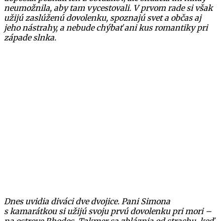
neumožnila, aby tam vycestovali. V prvom rade si však
užijú zaslúženú dovolenku, spoznajú svet a občas aj
jeho nástrahy, a nebude chýbať ani kus romantiky pri
západe slnka.
Dnes uvidia diváci dve dvojice. Pani Simona
s kamarátkou si užijú svoju prvú dovolenku pri mori –