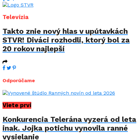
Televízia
Takto znie nový hlas v upútavkách
STVR! Diváci rozhodli, ktorý bol za
20 rokov najlepší
Odporúčame
Viete prví
Konkurencia Telerána vyzerá od leta
inak. Jojka potichu vynovila ranné
vysielanie