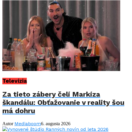
Televízia
Za tieto zábery čelí Markíza
škandálu: Obťažovanie v reality šou
má dohru
Mediaboom
Autor
6. augusta 2026