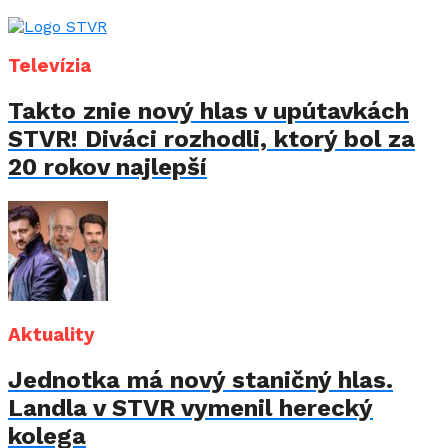
Televízia
Takto znie nový hlas v upútavkách
STVR! Diváci rozhodli, ktorý bol za
20 rokov najlepší
Aktuality
Jednotka má nový staničný hlas.
Landla v STVR vymenil herecký
kolega