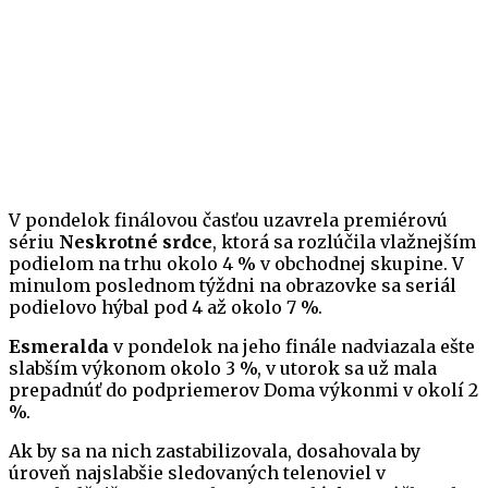
V pondelok finálovou časťou uzavrela premiérovú
sériu
Neskrotné srdce
, ktorá sa rozlúčila vlažnejším
podielom na trhu okolo 4 % v obchodnej skupine. V
minulom poslednom týždni na obrazovke sa seriál
podielovo hýbal pod 4 až okolo 7 %.
Esmeralda
v pondelok na jeho finále nadviazala ešte
slabším výkonom okolo 3 %, v utorok sa už mala
prepadnúť do podpriemerov Doma výkonmi v okolí 2
%.
Ak by sa na nich zastabilizovala, dosahovala by
úroveň najslabšie sledovaných telenoviel v