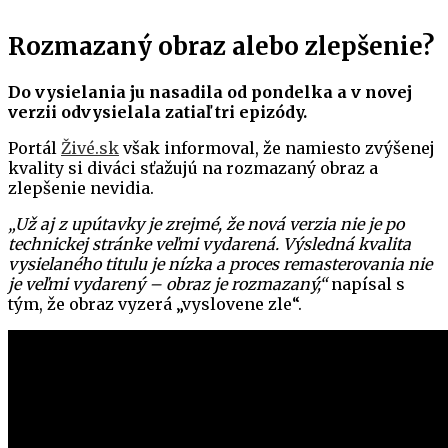
Rozmazaný obraz alebo zlepšenie?
Do vysielania ju nasadila od pondelka a v novej
verzii odvysielala zatiaľ tri epizódy.
Portál
Živé.sk
však informoval, že namiesto zvýšenej
kvality si diváci sťažujú na rozmazaný obraz a
zlepšenie nevidia.
„Už aj z upútavky je zrejmé, že nová verzia nie je po
technickej stránke veľmi vydarená. Výsledná kvalita
vysielaného titulu je nízka a proces remasterovania nie
je veľmi vydarený – obraz je rozmazaný,“
napísal s
tým, že obraz vyzerá „vyslovene zle“.