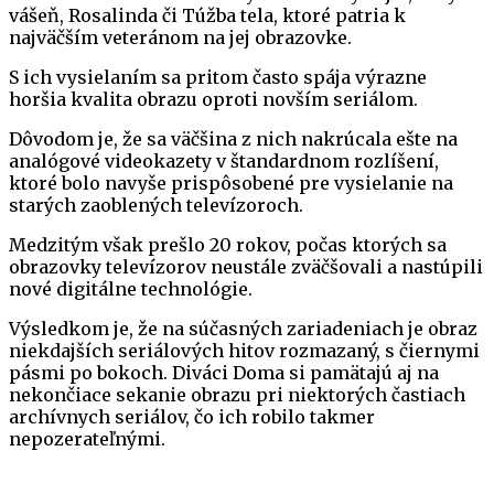
vášeň, Rosalinda či Túžba tela, ktoré patria k
najväčším veteránom na jej obrazovke.
S ich vysielaním sa pritom často spája výrazne
horšia kvalita obrazu oproti novším seriálom.
Dôvodom je, že sa väčšina z nich nakrúcala ešte na
analógové videokazety v štandardnom rozlíšení,
ktoré bolo navyše prispôsobené pre vysielanie na
starých zaoblených televízoroch.
Medzitým však prešlo 20 rokov, počas ktorých sa
obrazovky televízorov neustále zväčšovali a nastúpili
nové digitálne technológie.
Výsledkom je, že na súčasných zariadeniach je obraz
niekdajších seriálových hitov rozmazaný, s čiernymi
pásmi po bokoch. Diváci Doma si pamätajú aj na
nekončiace sekanie obrazu pri niektorých častiach
archívnych seriálov, čo ich robilo takmer
nepozerateľnými.