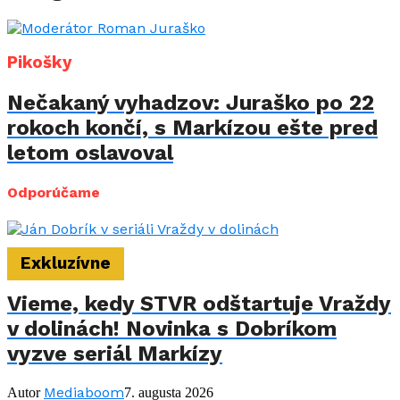
Pikošky
Nečakaný vyhadzov: Juraško po 22
rokoch končí, s Markízou ešte pred
letom oslavoval
Odporúčame
Exkluzívne
Vieme, kedy STVR odštartuje Vraždy
v dolinách! Novinka s Dobríkom
vyzve seriál Markízy
Mediaboom
Autor
7. augusta 2026