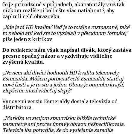
čo je prirodzené v prípadoch, ak materiály v už tak
nízkom rozlíšení boli ešte viac natiahnuté, aby
zaplnili celú obrazovku.
„Kde je tá HD kvalita? Veď je to totálne rozmazané, také
to nebolo ani keď ste to vysielali v pôvodnom formáte,“
píše jeden z kritikov.
Do redakcie nám však napísal divák, ktorý zastáva
presne opačný názor a vyzdvihuje viditeľne
zvýšenú kvalitu.
„Neviem akí diváci hodnotili HD kvalitu telenovely
Esmeralda. Môžem porovnať celú Esmeraldu staré aj
nové časti a je to sto a jedno. Obraz je omnoho krajší,
zlepšenie musí vidieť aj slepý.“
Vynovenú verziu Esmeraldy dostala televízia od
distribútora.
„Markíza vo svojom stanovisku bližšie technické
parametre ani proces úpravy obrazu nešpecifikovala.
Televízia iba potvrdila, že do vysielania zaradila