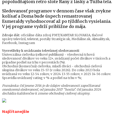
popoludňajšom retro slote Rany z lásky a Túžba tela.
Sledovanosť programov v dennom čase však zvykne
kolísať a Doma bude úspech remastrovanej
Esmeraldy vyhodnocovať až po týždňoch vysielania.
V jej programe vydrží približne do mája.
Zdroje dát:
oficiálne dáta zdroj PMT/KANTAR SLOVAKIA, tlačové
správy televízií, teletext, portály Stratégie.sk, Mediálne.sk, Aktuality.sk,
Facebook, Instagram
Vysvetlivky k uvádzaniu televíznej sledovanosti
Univerzálna cieľovka (celkové publikum) - všeobecná trhová
sledovanosť divákov vo veku 12+, uvádzaný počet divákov v tisícoch a
prípadne podiel na trhu v percentách (%).
Obchodná (komerčná) cieľovka, mladí diváci - obchodná cieľová
skupina divákov vo veku 15-57 (v roku 2026). Do roku 2023 bola
uvádzaná vo veku 12-54 rokov, v 2024 13-55 rokov, v 2025 14-56 rokov.
Spravidla uvádzaný rating v % a podiel na trhu v %;
Poznámka: Od jesene 2014 je do údajov sledovanosti započítavaná
oneskorená sledovanosť, od januára 2017 "hostia". Od januára 2024
dochádza každoročne k zmene obchodnej cieľovej skupiny.
Najčítanejšie