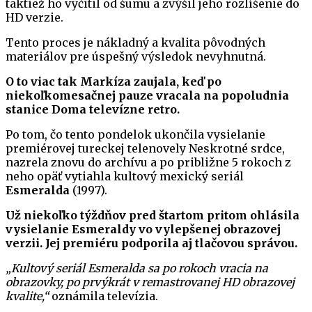
taktiež ho vyčitil od šumu a zvýšil jeho rozlíšenie do
HD verzie.
Tento proces je nákladný a kvalita pôvodných
materiálov pre úspešný výsledok nevyhnutná.
O to viac tak Markíza zaujala, keď po
niekoľkomesačnej pauze vracala na popoludnia
stanice Doma televízne retro.
Po tom, čo tento pondelok ukončila vysielanie
premiérovej tureckej telenovely Neskrotné srdce,
nazrela znovu do archívu a po približne 5 rokoch z
neho opäť vytiahla kultový mexický seriál
Esmeralda
(1997).
Už niekoľko týždňov pred štartom pritom ohlásila
vysielanie Esmeraldy vo vylepšenej obrazovej
verzii. Jej premiéru podporila aj tlačovou správou.
„Kultový seriál Esmeralda sa po rokoch vracia na
obrazovky, po prvýkrát v remastrovanej HD obrazovej
kvalite,“
oznámila televízia.