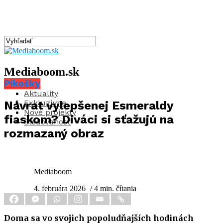
Mediaboom.sk
Pikošky
Aktuality
Exkluzívne
Návrat vylepšenej Esmeraldy
Nové projekty
fiaskom? Diváci si sťažujú na
Sledovanosť
rozmazaný obraz
Mediaboom
4. februára 2026
/ 4 min. čítania
Doma sa vo svojich popoludňajších hodinách