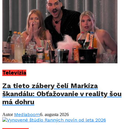
Televízia
Za tieto zábery čelí Markíza
škandálu: Obťažovanie v reality šou
má dohru
Mediaboom
Autor
6. augusta 2026