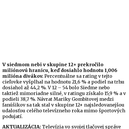
V siedmom nebi v skupine 12+ prekročilo
miliónovú hranicu, keď dosiahlo hodnotu 1,006
milióna divákov.
Percentuálne sa rating v tejto
cieľovke vyšplhal na hodnotu 21,6 % a podiel na trhu
dosiahol až 44,2 %. V 12 – 54 bolo Siedme nebo
taktiež mimoriadne silné, v ratingu získalo 15,9 % a v
podieli 38,7 %. Návrat Mariky Gombitovej medzi
fanúšikov sa tak stal v skupine 12+ najsledovanejšou
udalosťou celého televízneho roka mimo športových
podujatí.
AKTUALIZÁCIA:
Televízia vo svojej tlačovej správe