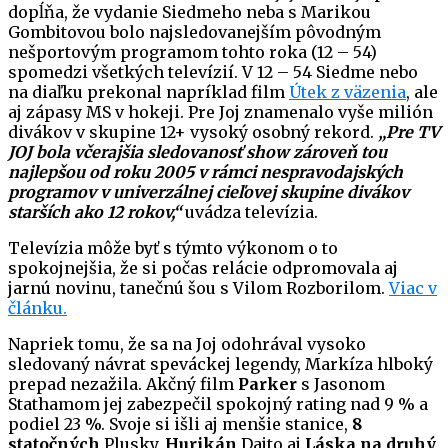
dopĺňa, že vydanie Siedmeho neba s Marikou
Gombitovou bolo najsledovanejším pôvodným
nešportovým programom tohto roka (12 – 54)
spomedzi všetkých televízií. V 12 – 54 Siedme nebo
na diaľku prekonal napríklad film
Útek z väzenia
, ale
aj zápasy MS v hokeji. Pre Joj znamenalo vyše milión
divákov v skupine 12+ vysoký osobný rekord.
„Pre TV
JOJ bola včerajšia sledovanosť show zároveň tou
najlepšou od roku 2005 v rámci nespravodajských
programov v univerzálnej cieľovej skupine divákov
starších ako 12 rokov,“
uvádza televízia.
Televízia môže byť s týmto výkonom o to
spokojnejšia, že si počas relácie odpromovala aj
jarnú novinu, tanečnú šou s Vilom Rozborilom.
Viac v
článku.
Napriek tomu, že sa na Joj odohrával vysoko
sledovaný návrat speváckej legendy, Markíza hlboký
prepad nezažila. Akčný film
Parker
s Jasonom
Stathamom jej zabezpečil spokojný rating nad 9 % a
podiel 23 %. Svoje si išli aj menšie stanice,
8
statočných
Plusky,
Hurikán
Dajto aj
Láska na druhý