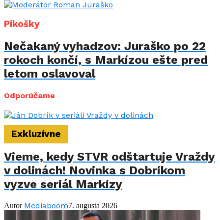
Pikošky
Nečakaný vyhadzov: Juraško po 22
rokoch končí, s Markízou ešte pred
letom oslavoval
Odporúčame
Exkluzívne
Vieme, kedy STVR odštartuje Vraždy
v dolinách! Novinka s Dobríkom
vyzve seriál Markízy
Mediaboom
Autor
7. augusta 2026