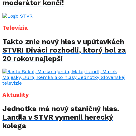
moderátor končí!
Televízia
Takto znie nový hlas v upútavkách
STVR! Diváci rozhodli, ktorý bol za
20 rokov najlepší
Aktuality
Jednotka má nový staničný hlas.
Landla v STVR vymenil herecký
kolega