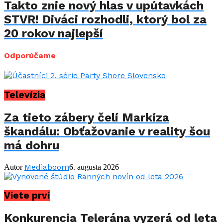
Takto znie nový hlas v upútavkách
STVR! Diváci rozhodli, ktorý bol za
20 rokov najlepší
Odporúčame
Televízia
Za tieto zábery čelí Markíza
škandálu: Obťažovanie v reality šou
má dohru
Mediaboom
Autor
6. augusta 2026
Viete prví
Konkurencia Telerána vyzerá od leta