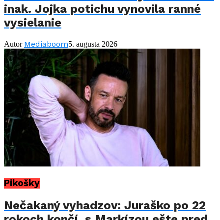
inak. Jojka potichu vynovila ranné
vysielanie
Mediaboom
Autor
5. augusta 2026
Pikošky
Nečakaný vyhadzov: Juraško po 22
rokoch končí, s Markízou ešte pred