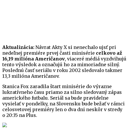
Aktualizácia:
Návrat Akty X si nenechalo ujsť pri
nedeľnej premiére prvej časti minisérie
celkovo až
16,19 milióna Američanov
, viaceré médiá vyzdvihujú
tento výsledok a označujú ho za mimoriadne silný.
Poslednú časť seriálu v roku 2002 sledovalo takmer
13,3 milióna Američanov.
Stanica Fox zaradila štart minisérie do výrazne
lukratívneho času priamo za silno sledovaný zápas
amerického futbalu. Seriál sa bude pravidelne
vysielať v pondelky, na Slovensku bude bežať v rámci
celosvetovej premiéry len o dva dni neskôr v stredy
o 20:35 na Plus.