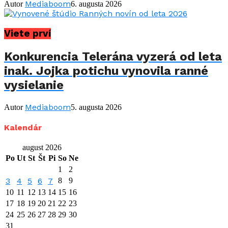
Mediaboom
Autor
6. augusta 2026
Viete prví
Konkurencia Telerána vyzerá od leta
inak. Jojka potichu vynovila ranné
vysielanie
Mediaboom
Autor
5. augusta 2026
Kalendár
august 2026
Po
Ut
St
Št
Pi
So
Ne
1
2
3
4
5
6
7
8
9
10
11
12
13
14
15
16
17
18
19
20
21
22
23
24
25
26
27
28
29
30
31