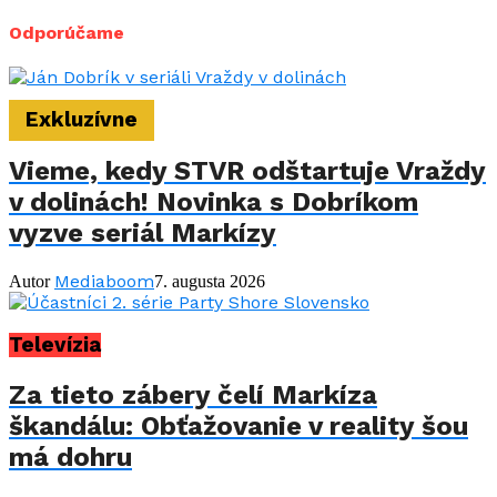
Odporúčame
Exkluzívne
Vieme, kedy STVR odštartuje Vraždy
v dolinách! Novinka s Dobríkom
vyzve seriál Markízy
Mediaboom
Autor
7. augusta 2026
Televízia
Za tieto zábery čelí Markíza
škandálu: Obťažovanie v reality šou
má dohru