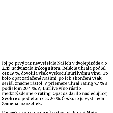
Joj po prvý raz nevysielala Našich v dvojepizóde a o
21:15 nadviazala
Inkognitom
. Relácia uhrala podiel
cez 19 %, dovolila však vyskočiť
Búrlivému vínu
. To
bolo opäť zatlačené Našimi, po ich skončení však
seriál značne rástol. V priemere uhral rating 7,7 % s
podielom 20,4 %. Aj Búrlivé víno rástlo
medzitýždenne o rating. Opäť sa darilo nasledujúcej
Svokre
s podielom cez 26 %. Čoskoro ju vystrieda
Zámena manželiek.
Podvečer zopakovala víťazstvo Joj, ktorej
Moja