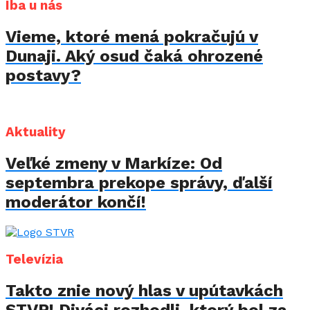
Iba u nás
Vieme, ktoré mená pokračujú v
Dunaji. Aký osud čaká ohrozené
postavy?
Aktuality
Veľké zmeny v Markíze: Od
septembra prekope správy, ďalší
moderátor končí!
Televízia
Takto znie nový hlas v upútavkách
STVR! Diváci rozhodli, ktorý bol za