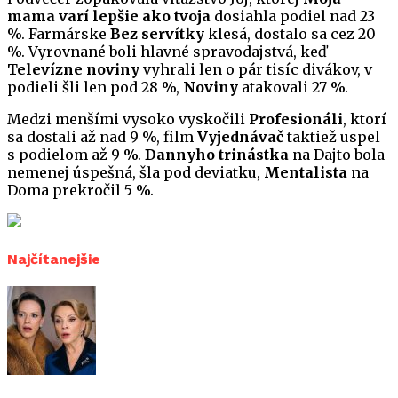
mama varí lepšie ako tvoja
dosiahla podiel nad 23
%. Farmárske
Bez servítky
klesá, dostalo sa cez 20
%. Vyrovnané boli hlavné spravodajstvá, keď
Televízne noviny
vyhrali len o pár tisíc divákov, v
podieli šli len pod 28 %,
Noviny
atakovali 27 %.
Medzi menšími vysoko vyskočili
Profesionáli
, ktorí
sa dostali až nad 9 %, film
Vyjednávač
taktiež uspel
s podielom až 9 %.
Dannyho trinástka
na Dajto bola
nemenej úspešná, šla pod deviatku,
Mentalista
na
Doma prekročil 5 %.
Najčítanejšie