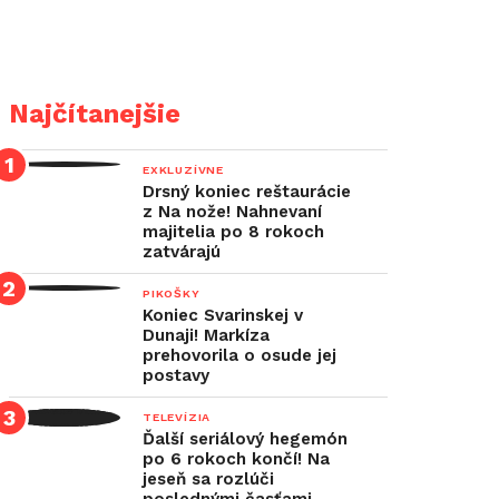
Najčítanejšie
EXKLUZÍVNE
Drsný koniec reštaurácie
z Na nože! Nahnevaní
majitelia po 8 rokoch
zatvárajú
PIKOŠKY
Koniec Svarinskej v
Dunaji! Markíza
prehovorila o osude jej
postavy
TELEVÍZIA
Ďalší seriálový hegemón
po 6 rokoch končí! Na
jeseň sa rozlúči