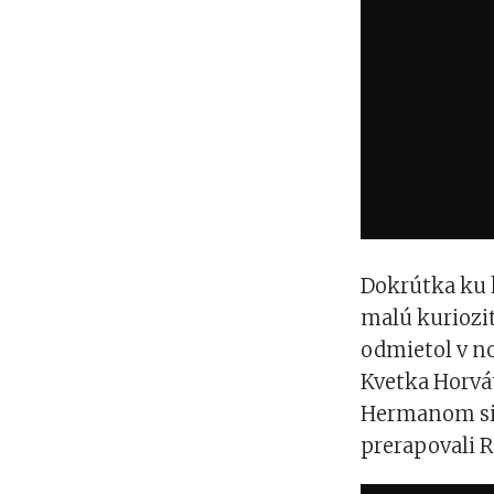
Dokrútka ku k
malú kuriozi
odmietol v n
Kvetka Horvá
Hermanom si, 
prerapovali 