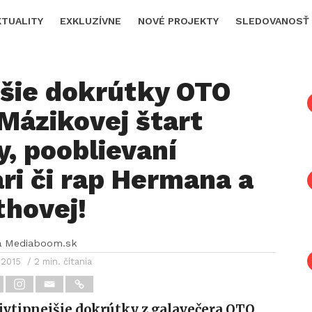
KTUALITY
EXKLUZÍVNE
NOVÉ PROJEKTY
SLEDOVANOSŤ
pšie dokrútky OTO
Mázikovej štart
y, pooblievaní
ri či rap Hermana a
thovej!
a Mediaboom.sk
 2015
/ 2 min. čítania
ajvtipnejšie dokrútky z galavečera OTO