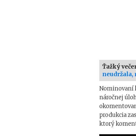
Ťažký veče
neudržala, 
Nominovaní k
náročnej úloh
okomentovaní
produkcia za
ktorý komen