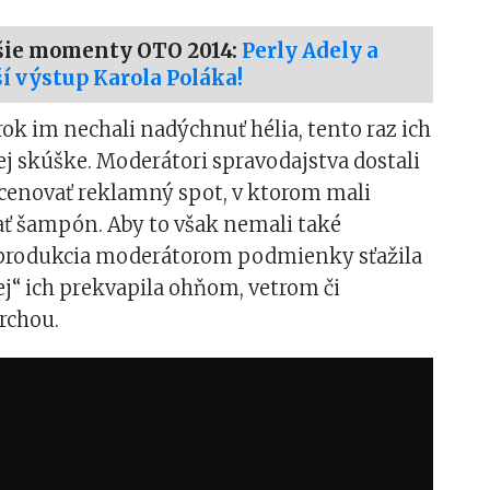
šie momenty OTO 2014:
Perly Adely a
lší výstup Karola Poláka!
k im nechali nadýchnuť hélia, tento raz ich
šej skúške. Moderátori spravodajstva dostali
scenovať reklamný spot, v ktorom mali
ť šampón. Aby to však nemali také
produkcia moderátorom podmienky sťažila
ej“ ich prekvapila ohňom, vetrom či
rchou.