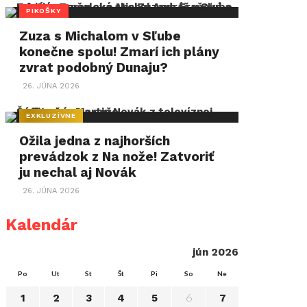
PIKOŠKY
Zuza s Michalom v Sľube
konečne spolu! Zmarí ich plány
zvrat podobný Dunaju?
26. JÚNA 2026
EXKLUZÍVNE
Ožila jedna z najhorších
prevádzok z Na nože! Zatvoriť
ju nechal aj Novák
26. JÚNA 2026
Kalendár
jún 2026
Po
Ut
St
Št
Pi
So
Ne
6
1
2
3
4
5
7