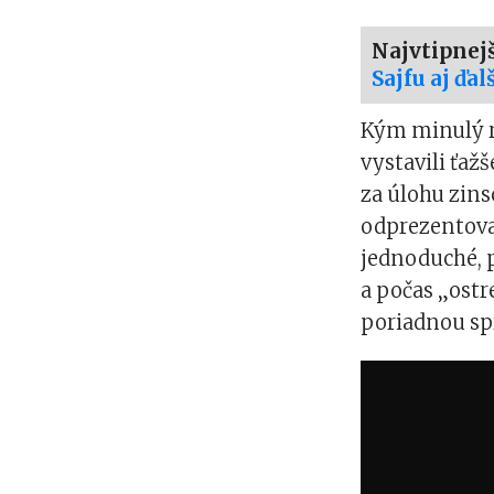
Najvtipnej
Sajfu aj ďa
Kým minulý ro
vystavili ťaž
za úlohu zin
odprezentova
jednoduché, 
a počas „ostr
poriadnou sp