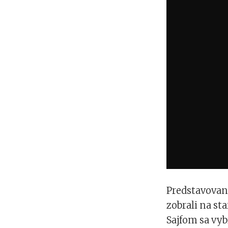
Predstavovani
zobrali na st
Sajfom sa vyb