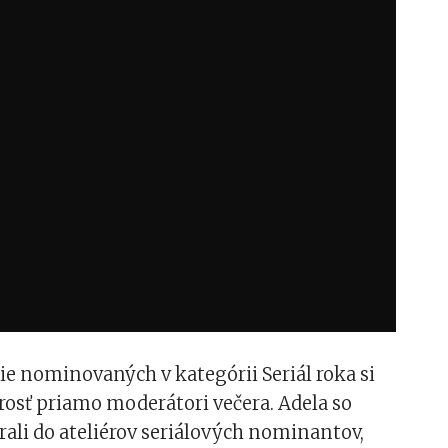
e nominovaných v kategórii Seriál roka si
arosť priamo moderátori večera. Adela so
rali do ateliérov seriálových nominantov,