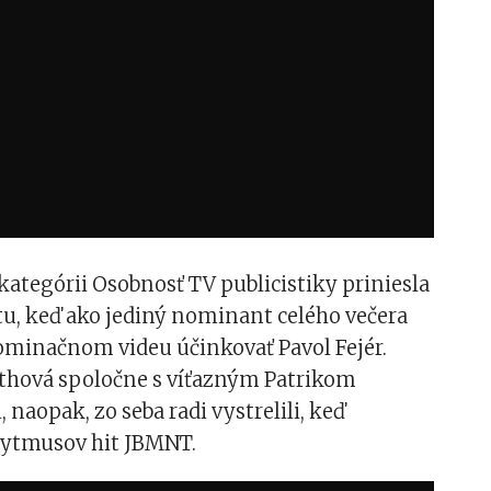
ategórii Osobnosť TV publicistiky priniesla
tu, keď ako jediný nominant celého večera
ominačnom videu účinkovať Pavol Fejér.
thová spoločne s víťazným Patrikom
naopak, zo seba radi vystrelili, keď
Rytmusov hit JBMNT.