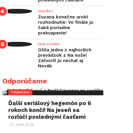
poslednými časťami
PIKOŠKY
Zuzana konečne urobí
rozhodnutie: Vo finále ju
čaká poriadne
prekvapenie!
EXKLUZÍVNE
Ožila jedna z najhorších
prevádzok z Na nože!
Zatvoriť ju nechal aj
Novák
Odporúčame
TELEVÍZIA
Ďalší seriálový hegemón po 6
rokoch končí! Na jeseň sa
rozlúči poslednými časťami
27. JÚNA 2026