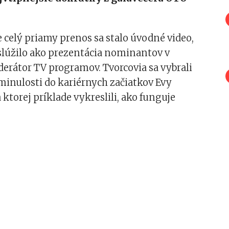
celý priamy prenos sa stalo úvodné video,
slúžilo ako prezentácia nominantov v
erátor TV programov. Tvorcovia sa vybrali
minulosti do kariérnych začiatkov Evy
 ktorej príklade vykreslili, ako funguje