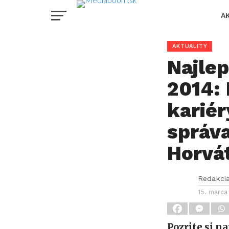
A
AKTUALITY
Najle
2014: 
kariér
správa
Horvá
Redakci
15. marca
Pozrite si n