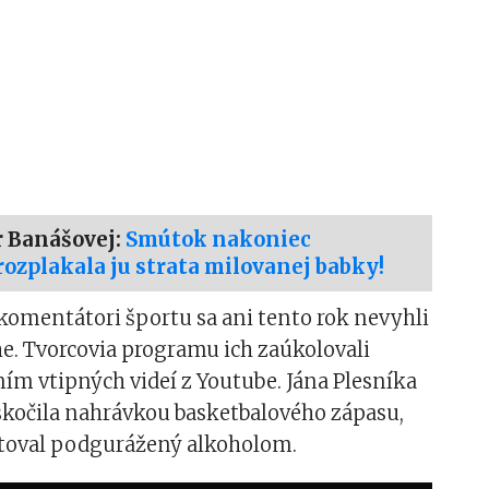
r Banášovej:
Smútok nakoniec
rozplakala ju strata milovanej babky!
omentátori športu sa ani tento rok nevyhli
e. Tvorcovia programu ich zaúkolovali
m vtipných videí z Youtube. Jána Plesníka
skočila nahrávkou basketbalového zápasu,
toval podgurážený alkoholom.