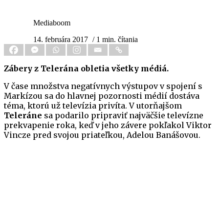
Mediaboom
14. februára 2017
/ 1 min. čítania
Zábery z Telerána obletia všetky médiá.
V čase množstva negatívnych výstupov v spojení s
Markízou sa do hlavnej pozornosti médií dostáva
téma, ktorú už televízia privíta. V utorňajšom
Teleráne
sa podarilo pripraviť najväčšie televízne
prekvapenie roka, keď v jeho závere pokľakol Viktor
Vincze pred svojou priateľkou, Adelou Banášovou.