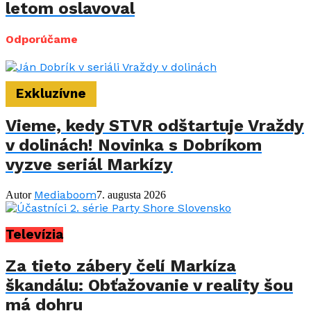
letom oslavoval
Odporúčame
Exkluzívne
Vieme, kedy STVR odštartuje Vraždy
v dolinách! Novinka s Dobríkom
vyzve seriál Markízy
Mediaboom
Autor
7. augusta 2026
Televízia
Za tieto zábery čelí Markíza
škandálu: Obťažovanie v reality šou
má dohru