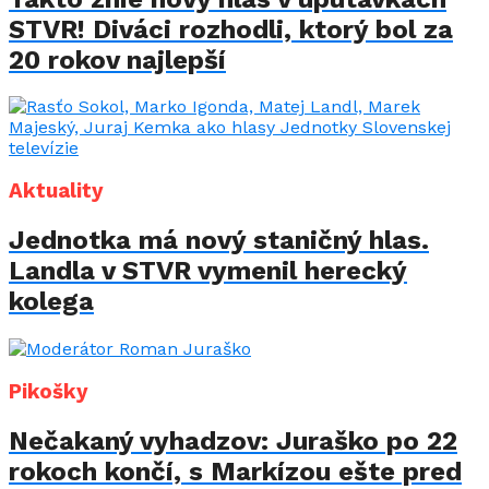
STVR! Diváci rozhodli, ktorý bol za
20 rokov najlepší
Aktuality
Jednotka má nový staničný hlas.
Landla v STVR vymenil herecký
kolega
Pikošky
Nečakaný vyhadzov: Juraško po 22
rokoch končí, s Markízou ešte pred