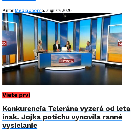
Mediaboom
Autor
6. augusta 2026
Viete prví
Konkurencia Telerána vyzerá od leta
inak. Jojka potichu vynovila ranné
vysielanie