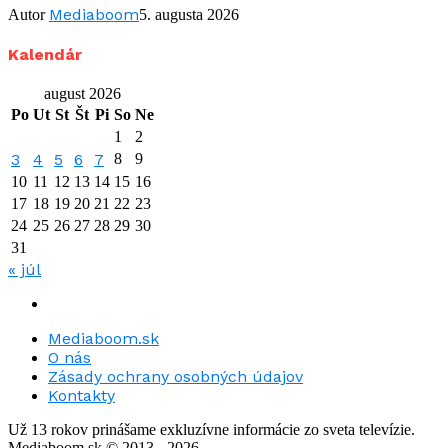
Mediaboom
Autor
5. augusta 2026
Kalendár
august 2026
Po
Ut
St
Št
Pi
So
Ne
1
2
3
4
5
6
7
8
9
10
11
12
13
14
15
16
17
18
19
20
21
22
23
24
25
26
27
28
29
30
31
« júl
Mediaboom.sk
O nás
Zásady ochrany osobných údajov
Kontakty
Už 13 rokov prinášame exkluzívne informácie zo sveta televízie.
Mediaboom.sk © 2013 - 2026