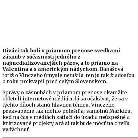
Diváci tak boli v priamom prenose svedkami
zásnub v súčasnosti jedného z
najmedializovanejších párov, a to priamo na
Valentína a s americkým nádychom.
Banášová
totiž o Vinczeho úmysle netušila, ten ju tak žiadosťou
o roku prekvapil pred celým Slovenskom.
Správy o zásnubách v priamom prenose okamžite
obleteli internetové médiá a dá sa očakávať, že sa v
týchto dňoch stanú hlavnou témou. Vinczeho
prekvapenie tak mohlo potešiť aj samotnú Markízu,
keď na čas v médiách zatlačí do úzadia neúspešné a
kritizované projekty a tá si tak bude môcť na chvíľu
vydýchnuť.