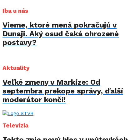
Iba u nás
Vieme, ktoré mená pokračujú v
Dunaji. Aký osud čaká ohrozené
postavy?
Aktuality
Veľké zmeny v Markíze: Od
septembra prekope správy, ďalší
moderátor končí!
Televízia
Takto znie nový hlas v upútavkách