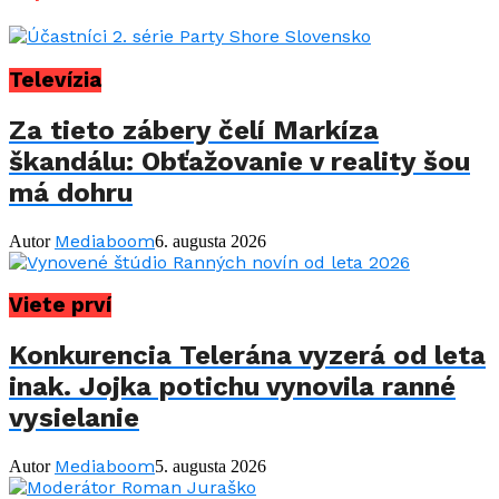
Televízia
Za tieto zábery čelí Markíza
škandálu: Obťažovanie v reality šou
má dohru
Mediaboom
Autor
6. augusta 2026
Viete prví
Konkurencia Telerána vyzerá od leta
inak. Jojka potichu vynovila ranné
vysielanie
Mediaboom
Autor
5. augusta 2026