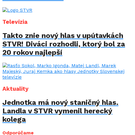
Televízia
Takto znie nový hlas v upútavkách
STVR! Diváci rozhodli, ktorý bol za
20 rokov najlepší
Aktuality
Jednotka má nový staničný hlas.
Landla v STVR vymenil herecký
kolega
Odporúčame