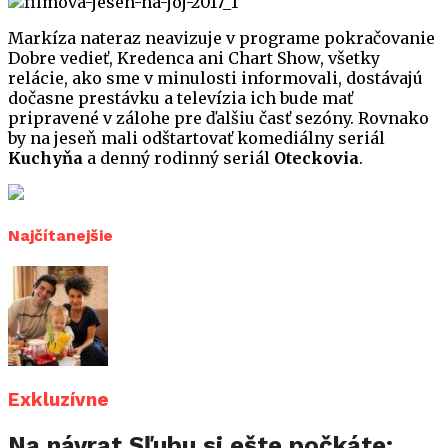
Markíza nateraz neavizuje v programe pokračovanie
Dobre vedieť, Kredenca ani Chart Show, všetky
relácie, ako sme v minulosti informovali, dostávajú
dočasne prestávku a televízia ich bude mať
pripravené v zálohe pre ďalšiu časť sezóny. Rovnako
by na jeseň mali odštartovať komediálny seriál
Kuchyňa
a denný rodinný seriál
Oteckovia
.
Najčítanejšie
Exkluzívne
Na návrat Sľubu si ešte počkáte: