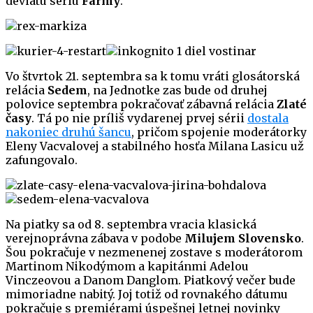
deviatu sériu
Farmy
.
Vo štvrtok 21. septembra sa k tomu vráti glosátorská
relácia
Sedem
, na Jednotke zas bude od druhej
polovice septembra pokračovať zábavná relácia
Zlaté
časy
. Tá po nie príliš vydarenej prvej sérii
dostala
nakoniec druhú šancu
, pričom spojenie moderátorky
Eleny Vacvalovej a stabilného hosťa Milana Lasicu už
zafungovalo.
Na piatky sa od 8. septembra vracia klasická
verejnoprávna zábava v podobe
Milujem Slovensko
.
Šou pokračuje v nezmenenej zostave s moderátorom
Martinom Nikodýmom a kapitánmi Adelou
Vinczeovou a Danom Danglom. Piatkový večer bude
mimoriadne nabitý. Joj totiž od rovnakého dátumu
pokračuje s premiérami úspešnej letnej novinky