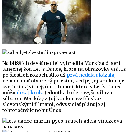
Najbližších deväť nediel vyhradila Markíza 6. sérii
tanečnej šou Let´s Dance, ktorú na obrazovky vrátila
po šiestich rokoch. Ako už
prvá nedeľa ukázala
,
nebude mať otvorený priestor, keď jej Joj konkuruje
svojimi najsilnejšími filmami, ktoré s Let´s Dance
môžu
držať krok
. Jednotka bude navyše silným
súbojom Markízy a Joj konkurovať česko-
slovenskými filmami, odvysielať plánuje aj
tohtoročný kinohit Únos.