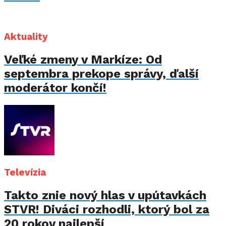
Aktuality
Veľké zmeny v Markíze: Od
septembra prekope správy, ďalší
moderátor končí!
Televízia
Takto znie nový hlas v upútavkách
STVR! Diváci rozhodli, ktorý bol za
20 rokov najlepší