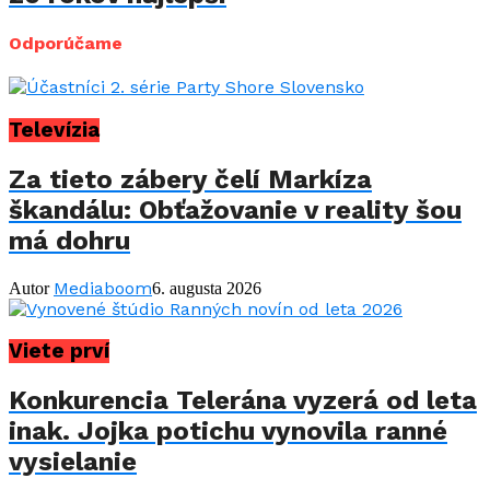
Odporúčame
Televízia
Za tieto zábery čelí Markíza
škandálu: Obťažovanie v reality šou
má dohru
Mediaboom
Autor
6. augusta 2026
Viete prví
Konkurencia Telerána vyzerá od leta
inak. Jojka potichu vynovila ranné
vysielanie