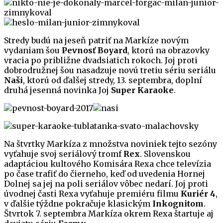
Stredy budú na jeseň patriť na Markíze novým
vydaniam šou
Pevnosť Boyard
, ktorú na obrazovky
vracia po približne dvadsiatich rokoch. Joj proti
dobrodružnej šou nasadzuje novú tretiu sériu seriálu
Naši
, ktorú od ďalšej stredy, 13. septembra, doplní
druhá jesenná novinka Joj
Super Karaoke
.
Na štvrtky Markíza z množstva noviniek tejto sezóny
vyťahuje svoj seriálový tromf
Rex
. Slovenskou
adaptáciou kultového Komisára Rexa chce televízia
po čase trafiť do čierneho, keď od uvedenia Hornej
Dolnej sa jej na poli seriálov vôbec nedarí. Joj proti
úvodnej časti Rexa vyťahuje premiéru filmu
Kuriér 4
,
v ďalšie týždne pokračuje klasickým
Inkognitom
.
Štvrtok 7. septembra Markíza okrem Rexa štartuje aj