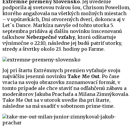
Extrémne premeny Slovensko
. Jej uvedenie
podporila aj svetovou tvárou šou, Chrisom Powellom,
ktorého angažovala na všetkých možných miestach
– v upútavkách, Dni otvorených dverí, dokonca aj v
Let´s Dance. Markíza navyše od tohto utorka 5.
septembra pridáva aj ďalšiu novinku inscenovanú
talkshow
Nebezpečné vzťahy
, ktorú odštartuje
výnimočne o 22:10, následne jej budú patriť utorky,
stredy a štvrtky okolo 23. hodiny po Farme.
Joj pri štartu Extrémnych premien vyťahuje svoju
najväčšiu jesennú novinku
Take Me Out
. Po čase
vracia na svoju obrazovku zoznamovací formát, v
tomto prípade ale chce staviť na odľahčenú zábavu a
moderátorov Jakuba Prachařa a Milana Zimnýkovala.
Take Me Out sa v utorok uvedie iba pri štarte,
následne sa má usadiť v sobotnom prime-time.