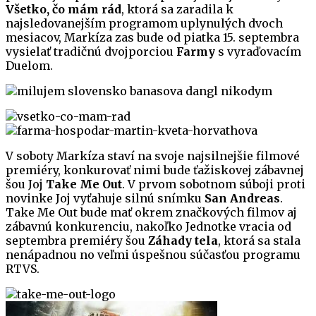
Všetko, čo mám rád
, ktorá sa zaradila k
najsledovanejším programom uplynulých dvoch
mesiacov, Markíza zas bude od piatka 15. septembra
vysielať tradičnú dvojporciou
Farmy
s vyraďovacím
Duelom.
V soboty Markíza staví na svoje najsilnejšie filmové
premiéry, konkurovať nimi bude ťažiskovej zábavnej
šou Joj
Take Me Out
. V prvom sobotnom súboji proti
novinke Joj vyťahuje silnú snímku
San Andreas
.
Take Me Out bude mať okrem značkových filmov aj
zábavnú konkurenciu, nakoľko Jednotke vracia od
septembra premiéry šou
Záhady tela
, ktorá sa stala
nenápadnou no veľmi úspešnou súčasťou programu
RTVS.