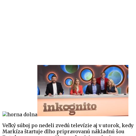
Veľký súboj po nedeli zvedú televízie aj v utorok, kedy
Markíza štartuje dlho pripravovanú nákladnú šou