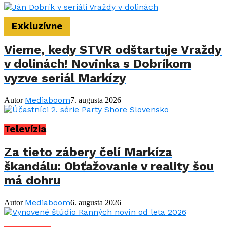
Exkluzívne
Vieme, kedy STVR odštartuje Vraždy
v dolinách! Novinka s Dobríkom
vyzve seriál Markízy
Mediaboom
Autor
7. augusta 2026
Televízia
Za tieto zábery čelí Markíza
škandálu: Obťažovanie v reality šou
má dohru
Mediaboom
Autor
6. augusta 2026