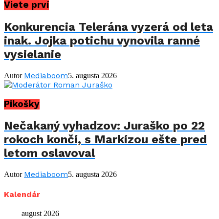
Viete prví
Konkurencia Telerána vyzerá od leta
inak. Jojka potichu vynovila ranné
vysielanie
Mediaboom
Autor
5. augusta 2026
Pikošky
Nečakaný vyhadzov: Juraško po 22
rokoch končí, s Markízou ešte pred
letom oslavoval
Mediaboom
Autor
5. augusta 2026
Kalendár
august 2026