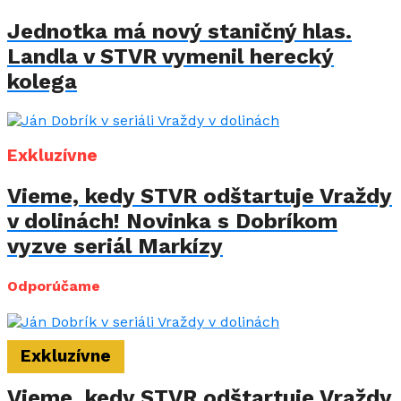
Jednotka má nový staničný hlas.
Landla v STVR vymenil herecký
kolega
Exkluzívne
Vieme, kedy STVR odštartuje Vraždy
v dolinách! Novinka s Dobríkom
vyzve seriál Markízy
Odporúčame
Exkluzívne
Vieme, kedy STVR odštartuje Vraždy