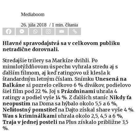
Mediaboom
26. júla 2018
/ 1 min. čítania
Hlavné spravodajstvá sa v celkovom publiku
netradične dorovnali.
Stredajšie trilery sa Markíze dvihli. Po
minulotýždňovom úspechu vyhrala stredu aj s
ďalším filmom, aj keď ratingovo už klesla k
štandardným letným číslam. Snímku
Unesená na
Balkáne
si pozrelo celkovo 6 % divákov, podielovo
šiel film pod 22 %. Joj s
Prázdninami
uhrala 4
ratingy a podiel vyše 14 %. Z ďalších staníc
Nikdy ťa
neopustím
na Doma sa hýbalo okolo 5,5 a 6 %,
Neľútostný pomstiteľ
na Dajto získal share vyše 4 %.
Wau s kriminálkami
uhrala okolo 2,5, 4,5 a 6 %,
Traja v jednej posteli
na Plus získalo približne 3,5
%.