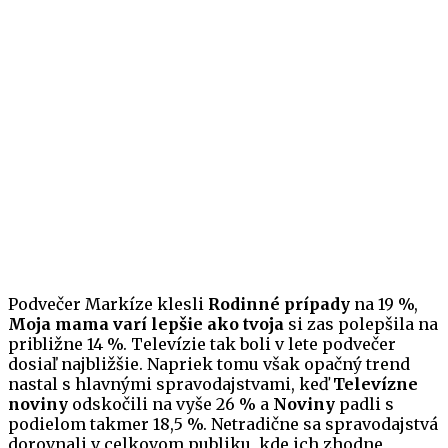
Podvečer Markíze klesli
Rodinné prípady
na 19 %,
Moja mama varí lepšie ako tvoja
si zas polepšila na
približne 14 %. Televízie tak boli v lete podvečer
dosiaľ najbližšie. Napriek tomu však opačný trend
nastal s hlavnými spravodajstvami, keď
Televízne
noviny
odskočili na vyše 26 % a
Noviny
padli s
podielom takmer 18,5 %. Netradične sa spravodajstvá
dorovnali v celkovom publiku, kde ich zhodne