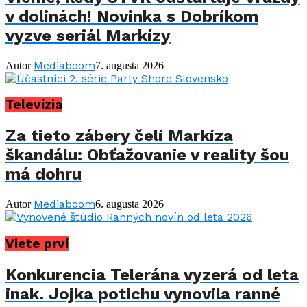
v dolinách! Novinka s Dobríkom
vyzve seriál Markízy
Mediaboom
Autor
7. augusta 2026
Televízia
Za tieto zábery čelí Markíza
škandálu: Obťažovanie v reality šou
má dohru
Mediaboom
Autor
6. augusta 2026
Viete prví
Konkurencia Telerána vyzerá od leta
inak. Jojka potichu vynovila ranné