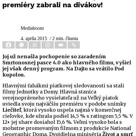
premiéry zabrali na divákov!
Mediaboom
4. apríla 2015
/ 2 min. čítania
Joj už nenašla pochopenie so zaradením
Smrtonosnej pasce 4.0 ako hlavného filmu, vyšiel
jej však denný program. Na Dajto sa vrátilo Pod
kupolou.
Hlavnými ťahákmi piatkovej sledovanosti sa stali
filmy Jednotky a Domy. Hlavná stanica
verejnoprávneho vysielateľa už na Veľký piatok
uviedla svoju najväčšiu premiéru v podobe snímky
Liečiteľ
, ktorá vysoko uspela najmä v komerčnej
cieľovke, kde uhrala podiel 14,5 % s ratingom 5,5 %. V
12+ jej share dosiahol 15,6 %. Veľmi vysoko bola s
mohutne promovaným filmom z produkcie National
Geographic Doma. Dvojdielna miniséria
Život a smrť