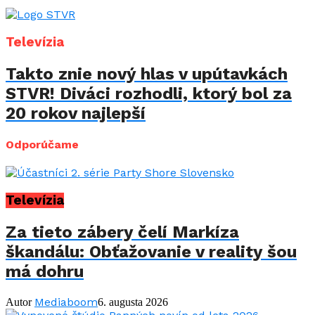
Televízia
Takto znie nový hlas v upútavkách
STVR! Diváci rozhodli, ktorý bol za
20 rokov najlepší
Odporúčame
Televízia
Za tieto zábery čelí Markíza
škandálu: Obťažovanie v reality šou
má dohru
Mediaboom
Autor
6. augusta 2026