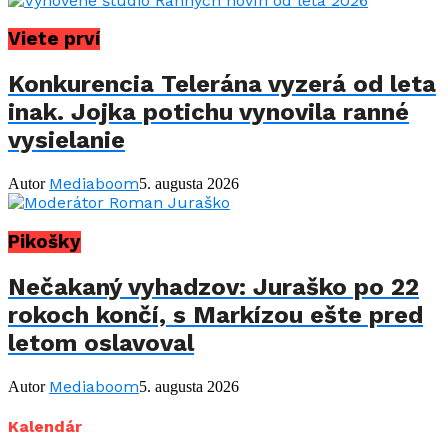
Viete prví
Konkurencia Telerána vyzerá od leta
inak. Jojka potichu vynovila ranné
vysielanie
Mediaboom
Autor
5. augusta 2026
Pikošky
Nečakaný vyhadzov: Juraško po 22
rokoch končí, s Markízou ešte pred
letom oslavoval
Mediaboom
Autor
5. augusta 2026
Kalendár