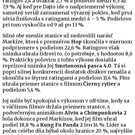
ratingov 2,4 a dvakrát 2,7 % a podielov medzi 6,5 až
7,9 %. Aj keď pre Dajto ide o nadpriemerné výkony,
samotný seriál zaznamenal výrazný pokles, keď prvá
séria finišovala s ratingami medzi 4 – 5 %. Podielovo
pri tom vyskočila od 9 až po 13 %.
Silné obe menšie stanice už nedovolili narásť
Markíze, ktorá s premiérou
Hop
skončila v miernom
podpriemere s podielom 22,6 %. Ratingovo však
snímka uhrala lídrovi to, čo potrebuje, s hodnotou 8,6
%. Prakticky polovicu z tohto výkonu dosiahla
reprízová snímka Joj
Smrtonosná pasca 4.0
. Tá si
popri silnej konkurencii dostatok divákov nenašla a
skončila so štyrmi ratingami a podielom 11,4 %. Plus
uhrala priemer stanice s filmom
Čierny rytier
a
podielom 5,4 %.
Joj môže byť spokojná s výkonom v off-time, kedy sa
s väčšinou filmov držala priemeru stanice, s
podvečerným animákom
Alvin a Chimpunkovia 2
bola dokonca pred Markízou, keď jej film uhral
podiel 18,8 % a
Kung Fu Panda 2
len 14 %. Líder sa
počas celého dňa hýbal okolo hranice 20 %, najvyššie