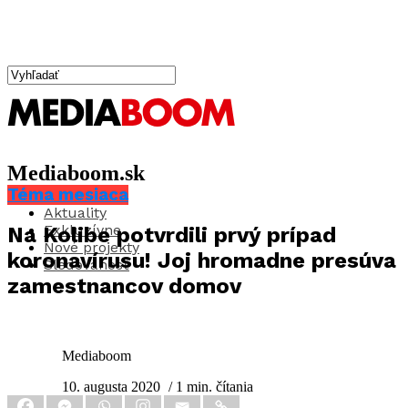
Mediaboom.sk
Téma mesiaca
Aktuality
Exkluzívne
Na Kolibe potvrdili prvý prípad
Nové projekty
koronavírusu! Joj hromadne presúva
Sledovanosť
zamestnancov domov
Mediaboom
10. augusta 2020
/ 1 min. čítania