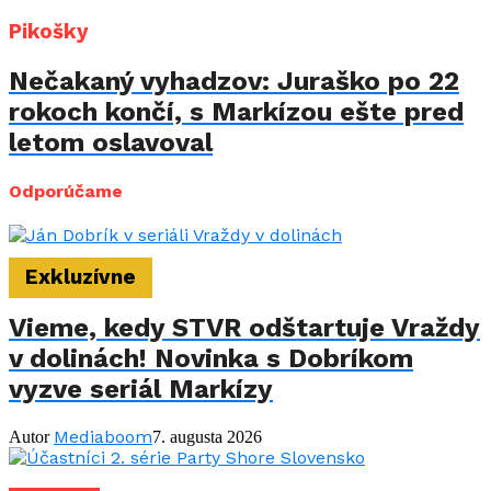
Pikošky
Nečakaný vyhadzov: Juraško po 22
rokoch končí, s Markízou ešte pred
letom oslavoval
Odporúčame
Exkluzívne
Vieme, kedy STVR odštartuje Vraždy
v dolinách! Novinka s Dobríkom
vyzve seriál Markízy
Mediaboom
Autor
7. augusta 2026