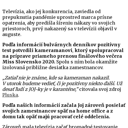
Televízia, ako jej konkurencia, zaviedla od
prepuknutia pandémie uprostred marca prísne
opatrenia, aby predišla šíreniu nákazy vo svojich
priestoroch, prvý nakazený sa v televízii objavil v
auguste.
Podľa informácií bulvárnych denníkov pozitívny
test potvrdili kameramanovi
,
ktorý spolupracoval
na príprave priameho prenosu finálového večera
Miss Slovensko 2020.
Spolu s ním bola okamžite
izolovaná približne desiatka zamestnancov.
„Zatiaľ nie je známe, kde sa kameraman nakazil.
V utorok budeme vedieť, či je pozitívny niekto ďalší. Už
desať ľudí z JOJ-ky je v karanténe,”
citovala svoj zdroj
Pluska
.
Podľa našich informácií začala Joj zároveň posielať
svojich zamestnancov späť na home office a z
domu tak opäť majú pracovať celé oddelenia.
Zároveň mala televízia začať hromadné testovanie