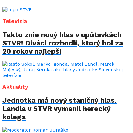
Televízia
Takto znie nový hlas v upútavkách
STVR! Diváci rozhodli, ktorý bol za
20 rokov najlepší
Aktuality
Jednotka má nový staničný hlas.
Landla v STVR vymenil herecký
kolega