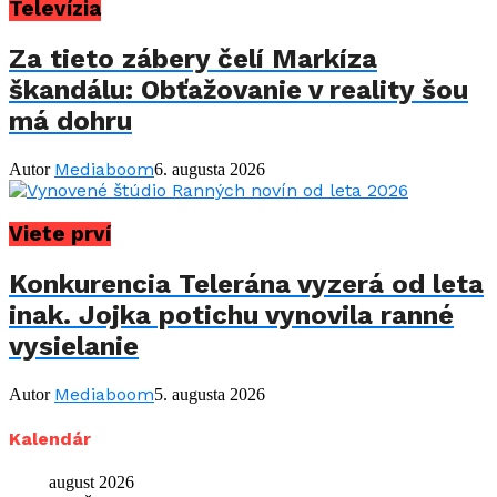
Televízia
Za tieto zábery čelí Markíza
škandálu: Obťažovanie v reality šou
má dohru
Mediaboom
Autor
6. augusta 2026
Viete prví
Konkurencia Telerána vyzerá od leta
inak. Jojka potichu vynovila ranné
vysielanie
Mediaboom
Autor
5. augusta 2026
Kalendár
august 2026