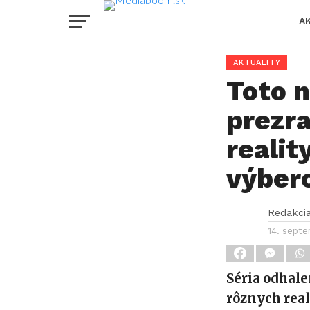
A
AKTUALITY
Toto n
prezra
realit
výber
Redakci
14. sept
Séria odhal
rôznych real