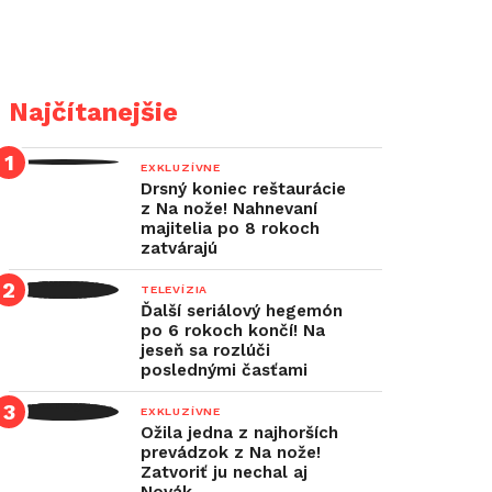
Najčítanejšie
EXKLUZÍVNE
Drsný koniec reštaurácie
z Na nože! Nahnevaní
majitelia po 8 rokoch
zatvárajú
TELEVÍZIA
Ďalší seriálový hegemón
po 6 rokoch končí! Na
jeseň sa rozlúči
poslednými časťami
EXKLUZÍVNE
Ožila jedna z najhorších
prevádzok z Na nože!
Zatvoriť ju nechal aj