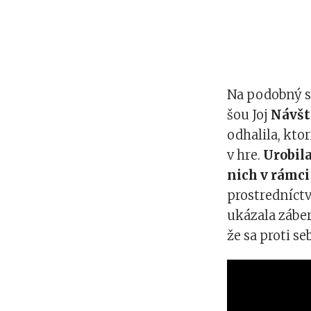
Na podobný sp
šou Joj
Návšt
odhalila, ktor
v hre.
Urobil
nich v rámci
prostredníct
ukázala záber
že sa proti s