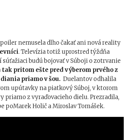
oiler nemusela dlho čakať ani nová reality
evníci
. Televízia totiž uprostred týždňa
í súťažiaci budú bojovať v Súboji o zotrvanie
a tak pritom ešte pred výberom prvého z
 diania priamo v šou.
Duelantov odhalila
vom upútavky na piatkový Súboj, v ktorom
y priamo z vyraďovacieho dielu. Prezradila,
ebe poMarek Holič a Miroslav Tomášek.