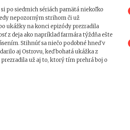
si po siedmich sériách pamätá niekoľko
edy nepozorným strihom či už
bo ukážky na konci epizódy prezradila
osť z deja ako napríklad farmára týždňa ešte
ásením. Stihnúť sa niečo podobné hneď v
odarilo aj Ostrovu, keď bohatá ukážka z
 prezradila už aj to, ktorý tím prehrá boj o