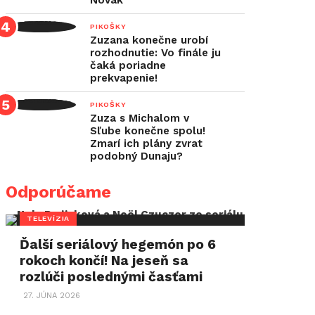
Novák
PIKOŠKY
Zuzana konečne urobí
rozhodnutie: Vo finále ju
čaká poriadne
prekvapenie!
PIKOŠKY
Zuza s Michalom v
Sľube konečne spolu!
Zmarí ich plány zvrat
podobný Dunaju?
Odporúčame
TELEVÍZIA
Ďalší seriálový hegemón po 6
rokoch končí! Na jeseň sa
rozlúči poslednými časťami
27. JÚNA 2026