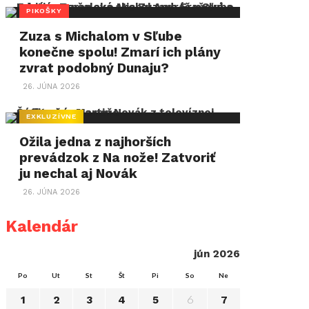
PIKOŠKY
Zuza s Michalom v Sľube
konečne spolu! Zmarí ich plány
zvrat podobný Dunaju?
26. JÚNA 2026
EXKLUZÍVNE
Ožila jedna z najhorších
prevádzok z Na nože! Zatvoriť
ju nechal aj Novák
26. JÚNA 2026
Kalendár
jún 2026
Po
Ut
St
Št
Pi
So
Ne
6
1
2
3
4
5
7