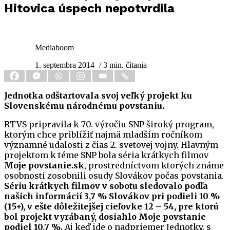
Hitovica úspech nepotvrdila
Mediaboom
1. septembra 2014
/ 3 min. čítania
Jednotka odštartovala svoj veľký projekt ku
Slovenskému národnému povstaniu.
RTVS pripravila k 70. výročiu SNP široký program,
ktorým chce priblížiť najmä mladším ročníkom
významné udalosti z čias 2. svetovej vojny. Hlavným
projektom k téme SNP bola séria krátkych filmov
Moje povstanie.sk
, prostredníctvom ktorých známe
osobnosti zosobnili osudy Slovákov počas povstania.
Sériu krátkych filmov v sobotu sledovalo podľa
našich informácií 3,7 % Slovákov pri podieli 10 %
(15+), v ešte dôležitejšej cieľovke 12 – 54, pre ktorú
bol projekt vyrábaný, dosiahlo Moje povstanie
podiel 10,7 %.
Aj keď ide o nadpriemer Jednotky, s