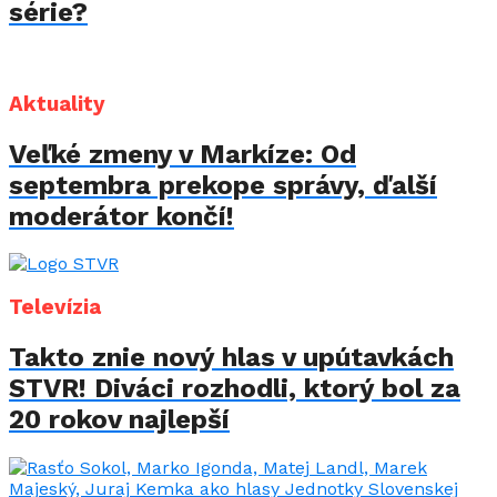
série?
Aktuality
Veľké zmeny v Markíze: Od
septembra prekope správy, ďalší
moderátor končí!
Televízia
Takto znie nový hlas v upútavkách
STVR! Diváci rozhodli, ktorý bol za
20 rokov najlepší