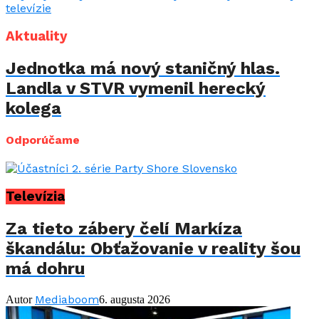
Aktuality
Jednotka má nový staničný hlas.
Landla v STVR vymenil herecký
kolega
Odporúčame
Televízia
Za tieto zábery čelí Markíza
škandálu: Obťažovanie v reality šou
má dohru
Mediaboom
Autor
6. augusta 2026