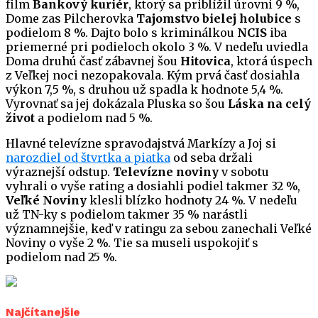
film
Bankový kuriér
, ktorý sa priblížil úrovni 9 %,
Dome zas Pilcherovka
Tajomstvo bielej holubice
s
podielom 8 %. Dajto bolo s kriminálkou
NCIS
iba
priemerné pri podieloch okolo 3 %. V nedeľu uviedla
Doma druhú časť zábavnej šou
Hitovica
, ktorá úspech
z Veľkej noci nezopakovala. Kým prvá časť dosiahla
výkon 7,5 %, s druhou už spadla k hodnote 5,4 %.
Vyrovnať sa jej dokázala Pluska so šou
Láska na celý
život
a podielom nad 5 %.
Hlavné televízne spravodajstvá Markízy a Joj si
narozdiel od štvrtka a piatka
od seba držali
výraznejší odstup.
Televízne noviny
v sobotu
vyhrali o vyše rating a dosiahli podiel takmer 32 %,
Veľké Noviny
klesli blízko hodnoty 24 %. V nedeľu
už TN-ky s podielom takmer 35 % narástli
významnejšie, keď v ratingu za sebou zanechali Veľké
Noviny o vyše 2 %. Tie sa museli uspokojiť s
podielom nad 25 %.
Najčítanejšie