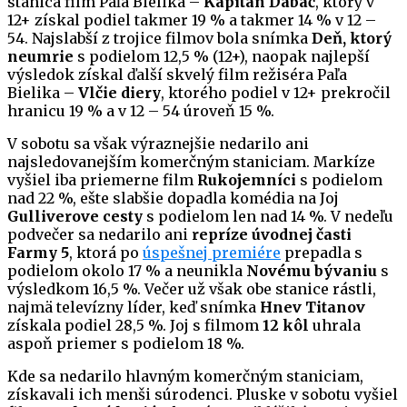
stanica film Paľa Bielika –
Kapitán Dabač
, ktorý v
12+ získal podiel takmer 19 % a takmer 14 % v 12 –
54. Najslabší z trojice filmov bola snímka
Deň, ktorý
neumrie
s podielom 12,5 % (12+), naopak najlepší
výsledok získal ďalší skvelý film režiséra Paľa
Bielika –
Vlčie diery
, ktorého podiel v 12+ prekročil
hranicu 19 % a v 12 – 54 úroveň 15 %.
V sobotu sa však výraznejšie nedarilo ani
najsledovanejším komerčným staniciam. Markíze
vyšiel iba priemerne film
Rukojemníci
s podielom
nad 22 %, ešte slabšie dopadla komédia na Joj
Gulliverove cesty
s podielom len nad 14 %. V nedeľu
podvečer sa nedarilo ani
repríze úvodnej časti
Farmy 5
, ktorá po
úspešnej premiére
prepadla s
podielom okolo 17 % a neunikla
Novému bývaniu
s
výsledkom 16,5 %. Večer už však obe stanice rástli,
najmä televízny líder, keď snímka
Hnev Titanov
získala podiel 28,5 %. Joj s filmom
12 kôl
uhrala
aspoň priemer s podielom 18 %.
Kde sa nedarilo hlavným komerčným staniciam,
získavali ich menši súrodenci. Pluske v sobotu vyšiel