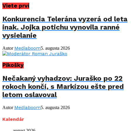
Viete prví
Konkurencia Telerána vyzerá od leta
inak. Jojka potichu vynovila ranné
vysielanie
Mediaboom
Autor
5. augusta 2026
Pikošky
Nečakaný vyhadzov: Juraško po 22
rokoch končí, s Markízou ešte pred
letom oslavoval
Mediaboom
Autor
5. augusta 2026
Kalendár
august 2026