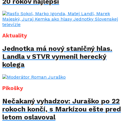
20 rokov najlepší
Aktuality
Jednotka má nový staničný hlas.
Landla v STVR vymenil herecký
kolega
Pikošky
Nečakaný vyhadzov: Juraško po 22
rokoch končí, s Markízou ešte pred
letom oslavoval