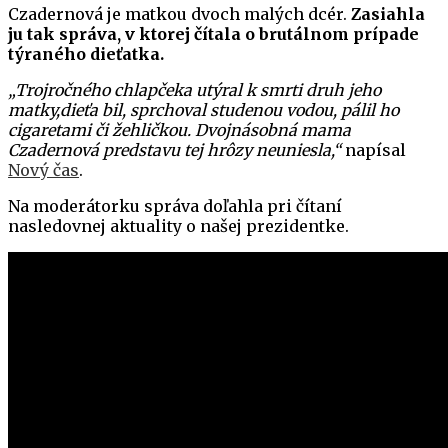
Czadernová je matkou dvoch malých dcér.
Zasiahla
ju tak správa, v ktorej čítala o brutálnom prípade
týraného dieťatka.
„Trojročného chlapčeka utýral k smrti druh jeho
matky,dieťa bil, sprchoval studenou vodou, pálil ho
cigaretami či žehličkou. Dvojnásobná mama
Czadernová predstavu tej hrôzy neuniesla,“
napísal
Nový čas
.
Na moderátorku správa doľahla pri čítaní
nasledovnej aktuality o našej prezidentke.