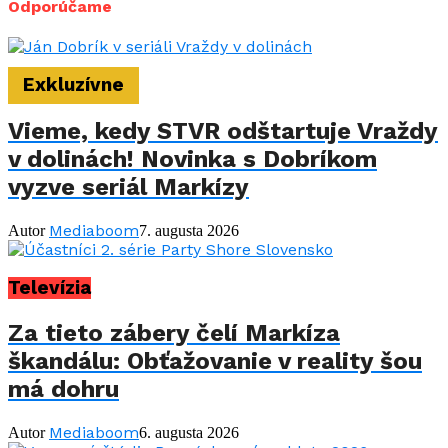
Odporúčame
Exkluzívne
Vieme, kedy STVR odštartuje Vraždy
v dolinách! Novinka s Dobríkom
vyzve seriál Markízy
Mediaboom
Autor
7. augusta 2026
Televízia
Za tieto zábery čelí Markíza
škandálu: Obťažovanie v reality šou
má dohru
Mediaboom
Autor
6. augusta 2026