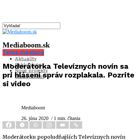
Mediaboom.sk
Téma mesiaca
Aktuality
Exkluzívne
Moderátorka Televíznych novín sa
Nové projekty
pri hlásení správ rozplakala. Pozrite
Sledovanosť
si video
Mediaboom
26. júna 2020
/ 1 min. čítania
Moderátorku popoludňajších Televíznych novín