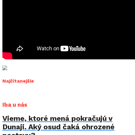
Najčítanejšie
Iba u nás
Vieme, ktoré mená pokračujú v
Dunaji. Aký osud čaká ohrozené