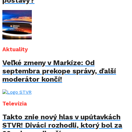
postavy?
Aktuality
Veľké zmeny v Markíze: Od
septembra prekope správy, ďalší
moderátor končí!
Televízia
Takto znie nový hlas v upútavkách
STVR! Diváci rozhodli, ktorý bol za