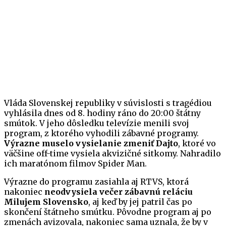
Vláda Slovenskej republiky v súvislosti s tragédiou
vyhlásila dnes od 8. hodiny ráno do 20:00 štátny
smútok. V jeho dôsledku televízie menili svoj
program, z ktorého vyhodili zábavné programy.
Výrazne muselo vysielanie zmeniť Dajto
, ktoré vo
väčšine off-time vysiela akvizičné sitkomy. Nahradilo
ich maratónom filmov Spider Man.
Výrazne do programu zasiahla aj RTVS, ktorá
nakoniec
neodvysiela večer zábavnú reláciu
Milujem Slovensko
, aj keď by jej patril čas po
skončení štátneho smútku. Pôvodne program aj po
zmenách avizovala, nakoniec sama uznala, že by v