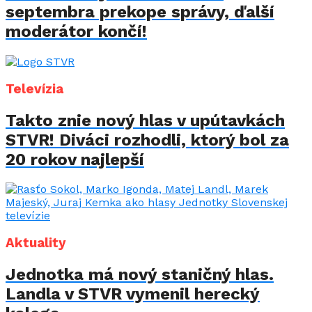
septembra prekope správy, ďalší
moderátor končí!
Televízia
Takto znie nový hlas v upútavkách
STVR! Diváci rozhodli, ktorý bol za
20 rokov najlepší
Aktuality
Jednotka má nový staničný hlas.
Landla v STVR vymenil herecký