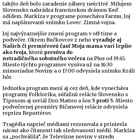
takýto deň bolo zaradenie zábavy neúctivé. Milujem
Slovensko nahrádza francúzskou drámou Keď
odídem. Markíza v programe ponecháva Farmu, Joj
má naplánovanú snímku Lovec: Zimná vojna.
Joj najvýraznejšie zmení program v off-time a
podvečer. Okrem Bučkovcov z neho
vyraďuje aj
Našich či premiérovú časť Moja mama varí lepšie
ako tvoja
, ktorú
presúva do
netradičného sobotného večera
na Plus od 19:45.
Miesto týchto programov vysúva už na 16:30
mimoriadne Noviny a o 17:00 odvysiela snímku Králi
hôr.
Jednotka program mení aj cez deň, kde vynecháva
programy Folklorika, súťažnú reláciu Slovensko s
Tiposom aj seriál Don Matteo a šou
5 proti 5
. Miesto
podvečernej premiéry Bičanovej relácie odvysiela
reprízu Reportérov.
Tragédia naprieč médiami rezonovala a priniesla
nárast ako čítanosti tak sledovanosti médií. Markíza
sa „pochválila“, že Televízne noviny v stredu