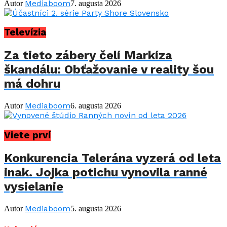
Mediaboom
Autor
7. augusta 2026
Televízia
Za tieto zábery čelí Markíza
škandálu: Obťažovanie v reality šou
má dohru
Mediaboom
Autor
6. augusta 2026
Viete prví
Konkurencia Telerána vyzerá od leta
inak. Jojka potichu vynovila ranné
vysielanie
Mediaboom
Autor
5. augusta 2026