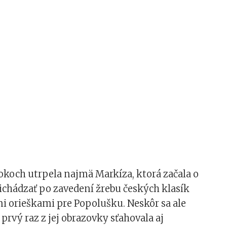
okoch utrpela najmä Markíza, ktorá začala o
richádzať po zavedení žrebu českých klasík
mi orieškami pre Popolušku. Neskôr sa ale
 prvý raz z jej obrazovky sťahovala aj