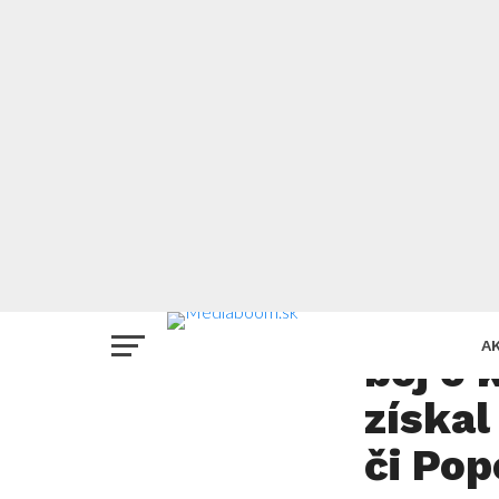
EXKLUZÍVNE
Medzi 
A
boj o 
získal
či Pop