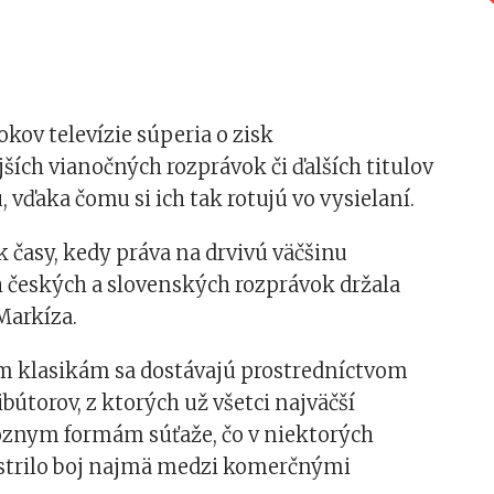
okov televízie súperia o zisk
ších vianočných rozprávok či ďalších titulov
, vďaka čomu si ich tak rotujú vo vysielaní.
ak časy, kedy práva na drvivú väčšinu
 českých a slovenských rozprávok držala
 Markíza.
m klasikám sa dostávajú prostredníctvom
ibútorov, z ktorých už všetci najväčší
rôznym formám súťaže, čo v niektorých
strilo boj najmä medzi komerčnými