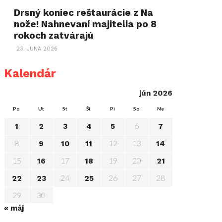
Drsný koniec reštaurácie z Na
nože! Nahnevaní majitelia po 8
rokoch zatvárajú
23. JÚNA 2026
Kalendár
jún 2026
Po
Ut
St
Št
Pi
So
Ne
6
1
2
3
4
5
7
8
12
13
9
10
11
14
15
17
19
20
16
18
21
24
26
27
28
22
23
25
29
30
« máj