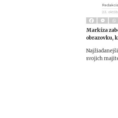
Redakci
23. októ
Markíza zabo
obrazovku, k
Najžiadanejši
svojich majite