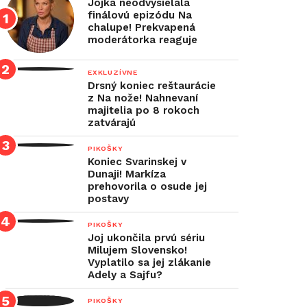
Jojka neodvysielala
finálovú epizódu Na
chalupe! Prekvapená
moderátorka reaguje
EXKLUZÍVNE
Drsný koniec reštaurácie
z Na nože! Nahnevaní
majitelia po 8 rokoch
zatvárajú
PIKOŠKY
Koniec Svarinskej v
Dunaji! Markíza
prehovorila o osude jej
postavy
PIKOŠKY
Joj ukončila prvú sériu
Milujem Slovensko!
Vyplatilo sa jej zlákanie
Adely a Sajfu?
PIKOŠKY