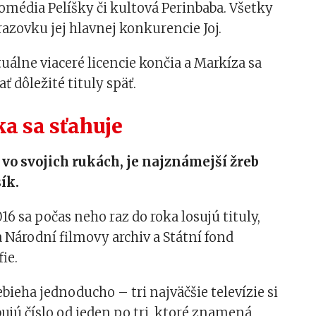
média Pelíšky či kultová Perinbaba. Všetky
azovku jej hlavnej konkurencie Joj.
tuálne viaceré licencie končia a Markíza sa
ť dôležité tituly späť.
a sa sťahuje
vo svojich rukách, je najznámejší žreb
ík.
16 sa počas neho raz do roka losujú tituly,
 Národní filmovy archiv a Státní fond
ie.
bieha jednoducho – tri najväčšie televízie si
ujú číslo od jeden po tri, ktoré znamená