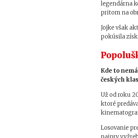
legendárna ko
pritom na obr
Jojke však ak
pokúsila získa
Popolušk
Kde to nemá 
českých klas
Už od roku 20
ktoré predáva
kinematograf
Losovanie pre
najprv vyžreb