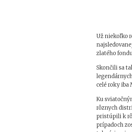
Už niekoľko r
najsledovanej
zlatého fondu
Skončili sa t
legendárnych
celé roky iba
Ku sviatočný
rôznych distr
pristúpili k 
prípadoch zo