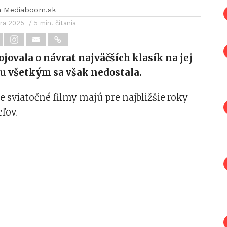
a Mediaboom.sk
bra 2025
/ 5 min. čítania
jovala o návrat najväčších klasík na jej
u všetkým sa však nedostala.
e sviatočné filmy majú pre najbližšie roky
ľov.