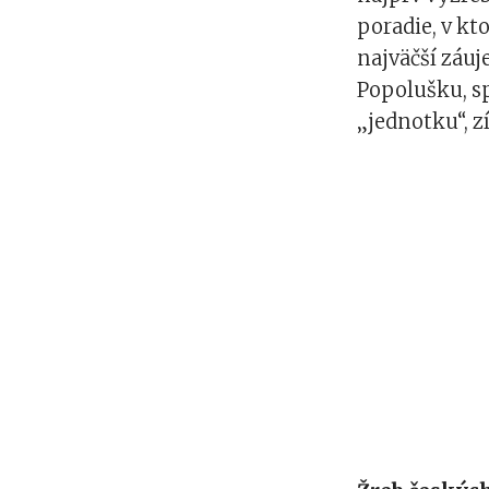
poradie, v kt
najväčší záuj
Popolušku, sp
„jednotku“, z