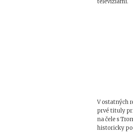
televíziami.
V ostatných r
prvé tituly p
na čele s Tro
historicky po