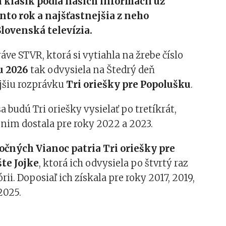
 klasík podľa našich informácií už
ento rok a najšťastnejšia z neho
lovenská televízia.
ráve STVR, ktorá si vytiahla na žrebe číslo
u 2026
tak odvysiela na Štedrý deň
jšiu rozprávku
Tri oriešky pre Popolušku
.
a budú Tri oriešky vysielať po tretíkrát,
nim dostala pre roky 2022 a 2023.
očných Vianoc patria Tri oriešky pre
te Jojke
, ktorá ich odvysiela po štvrtý raz
órii. Doposiaľ ich získala pre roky 2017, 2019,
2025.