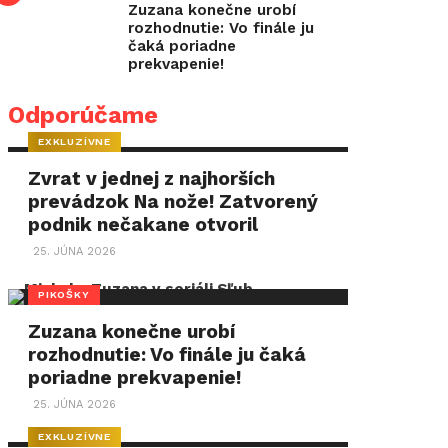
Zuzana konečne urobí
rozhodnutie: Vo finále ju
čaká poriadne
prekvapenie!
Odporúčame
EXKLUZÍVNE
Zvrat v jednej z najhorších
prevádzok Na nože! Zatvorený
podnik nečakane otvoril
25. JÚNA 2026
PIKOŠKY
Zuzana konečne urobí
rozhodnutie: Vo finále ju čaká
poriadne prekvapenie!
25. JÚNA 2026
EXKLUZÍVNE