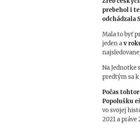
Žreb českých
prebehol i t
odchádzala S
Mala to byť p
jeden a
v rok
najsledovane
Na Jednotke s
predtým sa k 
Počas tohtor
Popolušku eš
vo svojej hist
2021 a práve 