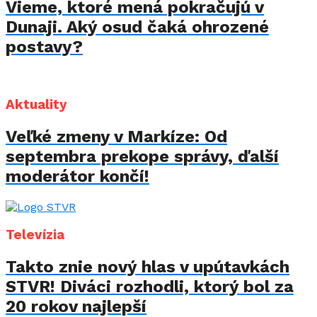
Vieme, ktoré mená pokračujú v
Dunaji. Aký osud čaká ohrozené
postavy?
Aktuality
Veľké zmeny v Markíze: Od
septembra prekope správy, ďalší
moderátor končí!
Televízia
Takto znie nový hlas v upútavkách
STVR! Diváci rozhodli, ktorý bol za
20 rokov najlepší