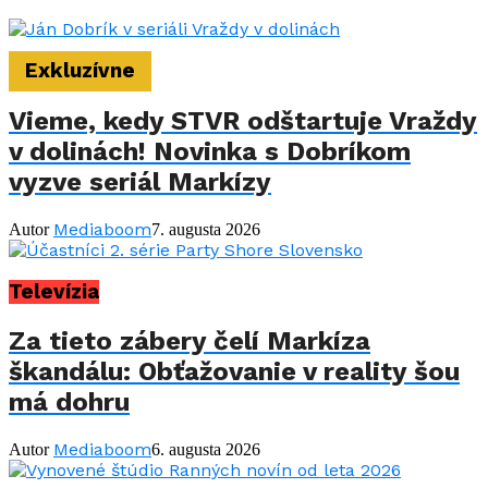
Exkluzívne
Vieme, kedy STVR odštartuje Vraždy
v dolinách! Novinka s Dobríkom
vyzve seriál Markízy
Mediaboom
Autor
7. augusta 2026
Televízia
Za tieto zábery čelí Markíza
škandálu: Obťažovanie v reality šou
má dohru
Mediaboom
Autor
6. augusta 2026