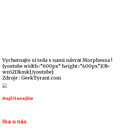
Vychutnajte si teda s nami návrat Morpheusa !
[youtube width=“600px“ height=“400px“]Ob-
wn52Dkmk[/youtube]
Zdroje : GeekTyrant.com
Najčítanejšie
Iba u nás