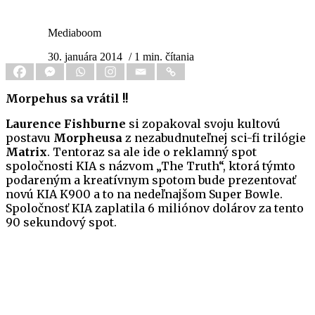
Mediaboom
30. januára 2014
/ 1 min. čítania
Morpehus sa vrátil !!
Laurence Fishburne
si zopakoval svoju kultovú
postavu
Morpheusa
z nezabudnuteľnej sci-fi trilógie
Matrix
. Tentoraz sa ale ide o reklamný spot
spoločnosti KIA s názvom „The Truth“, ktorá týmto
podareným a kreatívnym spotom bude prezentovať
novú KIA K900 a to na nedeľnajšom Super Bowle.
Spoločnosť KIA zaplatila 6 miliónov dolárov za tento
90 sekundový spot.