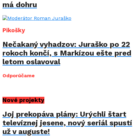
má dohru
Pikošky
Nečakaný vyhadzov: Juraško po 22
rokoch končí, s Markízou ešte pred
letom oslavoval
Odporúčame
Nové projekty
Joj prekopáva plány: Urýchli štart
televíznej jesene, nový seriál spustí
už v auguste!