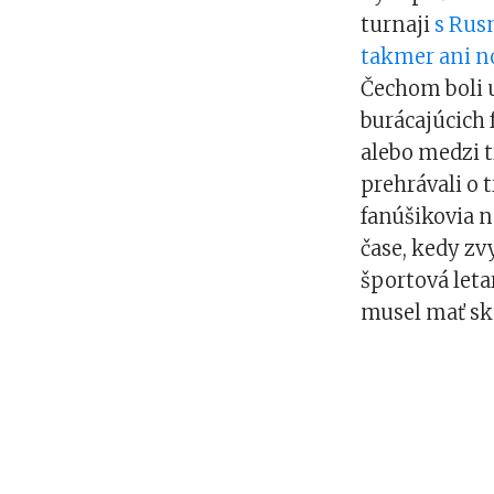
turnaji
s Rus
takmer ani n
Čechom boli u
burácajúcich 
alebo medzi t
prehrávali o 
fanúšikovia n
čase, kedy zv
športová leta
musel mať sk