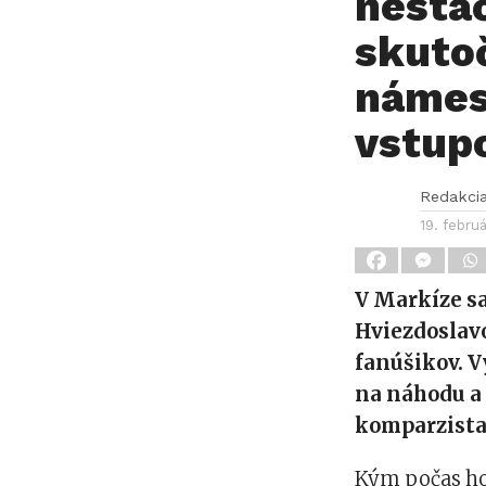
nestač
skutoč
námes
vstup
Redakci
19. febru
V Markíze sa
Hviezdoslav
fanúšikov. V
na náhodu a
komparzista
Kým počas ho