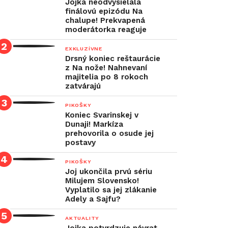
Jojka neodvysielala
finálovú epizódu Na
chalupe! Prekvapená
moderátorka reaguje
EXKLUZÍVNE
Drsný koniec reštaurácie
z Na nože! Nahnevaní
majitelia po 8 rokoch
zatvárajú
PIKOŠKY
Koniec Svarinskej v
Dunaji! Markíza
prehovorila o osude jej
postavy
PIKOŠKY
Joj ukončila prvú sériu
Milujem Slovensko!
Vyplatilo sa jej zlákanie
Adely a Sajfu?
AKTUALITY