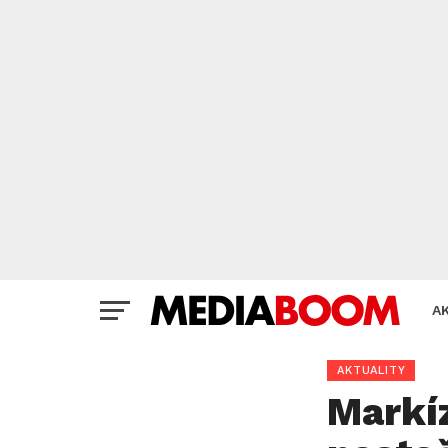
A
AKTUALITY
Markí