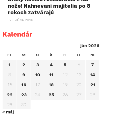
nože! Nahnevaní majitelia po 8
rokoch zatvárajú
23. JÚNA 2026
Kalendár
jún 2026
Po
Ut
St
Št
Pi
So
Ne
6
1
2
3
4
5
7
8
12
13
9
10
11
14
15
17
19
20
16
18
21
24
26
27
28
22
23
25
29
30
« máj