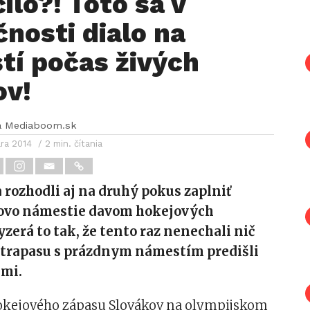
ilo?! Toto sa v
nosti dialo na
tí počas živých
ov!
a Mediaboom.sk
ára 2014
/ 2 min. čítania
 rozhodli aj na druhý pokus zaplniť
ovo námestie davom hokejových
yzerá to tak, že tento raz nenechali nič
 trapasu s prázdnym námestím predišli
mi.
kejového zápasu Slovákov na olympijskom