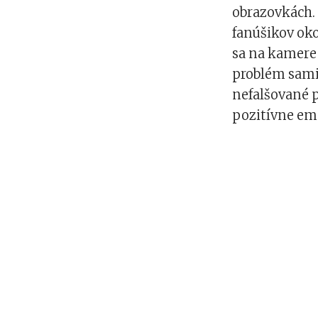
obrazovkách.
fanúšikov oko
sa na kamere 
problém sami 
nefalšované p
pozitívne em