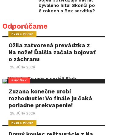
Jojka potvrdzuje návrat
bývalého hitu! Skončí po
6 rokoch s Bez servítky?
Odporúčame
EXKLUZÍVNE
Ožila zatvorená prevádzka z
Na nože! Ďalšia začala bojovať
o záchranu
25. JÚNA 2026
PIKOŠKY
Zuzana konečne urobí
rozhodnutie: Vo finále ju čaká
poriadne prekvapenie!
25. JÚNA 2026
EXKLUZÍVNE
Drsný koniec reštaurácie z Na