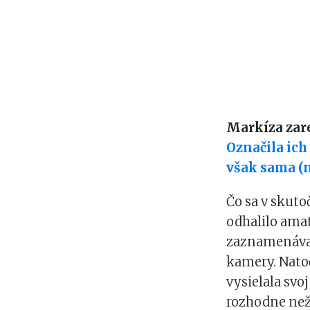
Markíza zar
Označila ich
však sama (
Čo sa v skut
odhalilo amat
zaznamenáva 
kamery. Natoč
vysielala svo
rozhodne neži