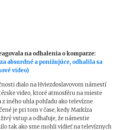
eagovala na odhalenia o komparze:
 za absurdné a ponižujúce, odhalila sa
nové video)
očnosti dialo na Hviezdoslavovom námestí
érske video, ktoré atmosféru na mieste
z iného uhla pohľadu ako televízne
ené je pri tom v čase, kedy Markíza
j živý vstup a odhaľuje, že námestie
lo tak ako sme mohli vidieť na televíznych