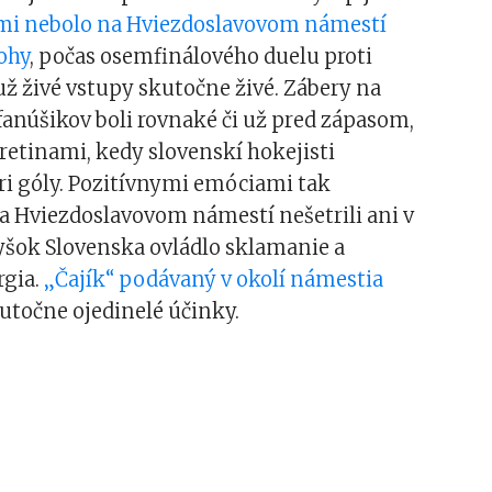
mi nebolo na Hviezdoslavovom námestí
ohy
, počas osemfinálového duelu proti
ž živé vstupy skutočne živé. Zábery na
fanúšikov boli rovnaké či už pred zápasom,
retinami, kedy slovenskí hokejisti
tri góly. Pozitívnymi emóciami tak
a Hviezdoslavovom námestí nešetrili ani v
yšok Slovenska ovládlo sklamanie a
rgia.
„Čajík“ podávaný v okolí námestia
utočne ojedinelé účinky.