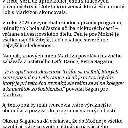
V tretej sérii už úplne končí jedna z kľúčových
pôvodných tvárí
Adela Vinczeová
, ktorá ešte minulý
rok s Markízou skoncovala.
V roku 2023 nevynechala žiadnu epizódu programu,
minulý rok bola súčasťou už iba niektorých častí –
vrátane silvestrovského dielu. Ten je pre Možné je
všetko najdôležitejší, keď dosahuje suverénne
najvyššiu sledovanosť.
Naopak, z nových mien Markíza povoláva hlavného
zabávača z ostatného Let’s Dance,
Petra Sagana
.
„Je to opäť nová skúsenosť. Teším sa na ľudí, ktorých
som spoznal na Let’s Dance. Či už je to tvorivý tím,
ktorý je pri tejto šou rovnaký, ale teším sa aj na kolegov
a kamarátov zo šoubiznisu,“
povedal Sagan pre
Markízu
.
Aj tento rok by mali tvorcovia tváre výraznejšie
obmieňať a pozývať do programu viacerých hostí.
Okrem Sagana sa dá očakávať, že do Možné je všetko
zavolá aj tváre zo svojho aktuálne najväčšieho