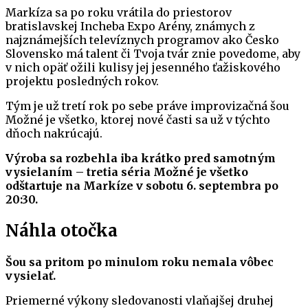
Markíza sa po roku vrátila do priestorov
bratislavskej Incheba Expo Arény, známych z
najznámejších televíznych programov ako Česko
Slovensko má talent či Tvoja tvár znie povedome, aby
v nich opäť ožili kulisy jej jesenného ťažiskového
projektu posledných rokov.
Tým je už tretí rok po sebe práve improvizačná šou
Možné je všetko, ktorej nové časti sa už v týchto
dňoch nakrúcajú.
Výroba sa rozbehla iba krátko pred samotným
vysielaním – tretia séria Možné je všetko
odštartuje na Markíze v sobotu 6. septembra po
20:30.
Náhla otočka
Šou sa pritom po minulom roku nemala vôbec
vysielať.
Priemerné výkony sledovanosti vlaňajšej druhej