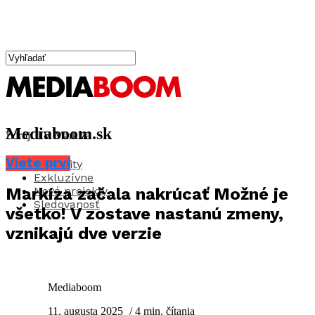
Mediaboom.sk
Zdroj: TV Markíza
Viete prví
Aktuality
Exkluzívne
Nové projekty
Markíza začala nakrúcať Možné je
Sledovanosť
všetko! V zostave nastanú zmeny,
vznikajú dve verzie
Mediaboom
11. augusta 2025
/ 4 min. čítania