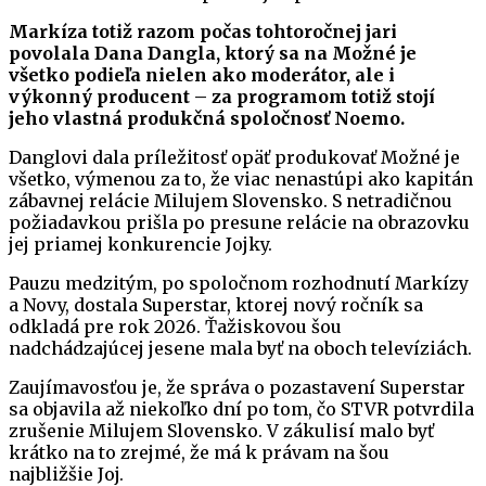
Markíza totiž
razom
počas tohtoročnej jari
povolala Dana Dangla, ktorý sa na Možné je
všetko podieľa nielen ako moderátor, ale i
výkonný producent – za programom totiž stojí
jeho vlastná produkčná spoločnosť Noemo.
Danglovi dala príležitosť opäť produkovať Možné je
všetko, výmenou za to, že viac nenastúpi ako kapitán
zábavnej relácie Milujem Slovensko. S netradičnou
požiadavkou prišla po presune relácie na obrazovku
jej priamej konkurencie Jojky.
Pauzu medzitým, po spoločnom rozhodnutí Markízy
a Novy, dostala Superstar, ktorej nový ročník sa
odkladá pre rok 2026. Ťažiskovou šou
nadchádzajúcej jesene mala byť na oboch televíziách.
Zaujímavosťou je, že správa o pozastavení Superstar
sa objavila až niekoľko dní po tom, čo STVR potvrdila
zrušenie Milujem Slovensko. V zákulisí malo byť
krátko na to zrejmé, že má k právam na šou
najbližšie Joj.