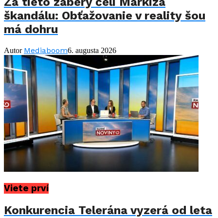
Za tieto zábery čelí Markíza
škandálu: Obťažovanie v reality šou
má dohru
Mediaboom
Autor
6. augusta 2026
Viete prví
Konkurencia Telerána vyzerá od leta