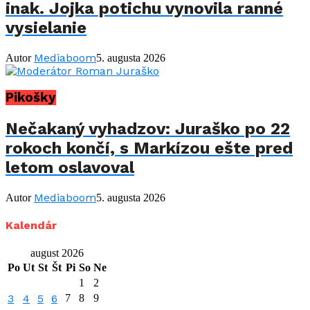
inak. Jojka potichu vynovila ranné
vysielanie
Mediaboom
Autor
5. augusta 2026
Pikošky
Nečakaný vyhadzov: Juraško po 22
rokoch končí, s Markízou ešte pred
letom oslavoval
Mediaboom
Autor
5. augusta 2026
Kalendár
august 2026
Po
Ut
St
Št
Pi
So
Ne
1
2
3
4
5
6
7
8
9