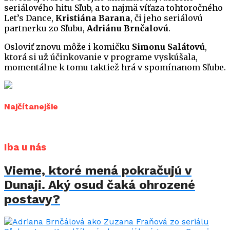
seriálového hitu Sľub, a to najmä víťaza tohtoročného
Let’s Dance,
Kristiána Barana
, či jeho seriálovú
partnerku zo Sľubu,
Adriánu Brnčalovú
.
Osloviť znovu môže i komičku
Simonu Salátovú
,
ktorá si už účinkovanie v programe vyskúšala,
momentálne k tomu taktiež hrá v spomínanom Sľube.
Najčítanejšie
Iba u nás
Vieme, ktoré mená pokračujú v
Dunaji. Aký osud čaká ohrozené
postavy?