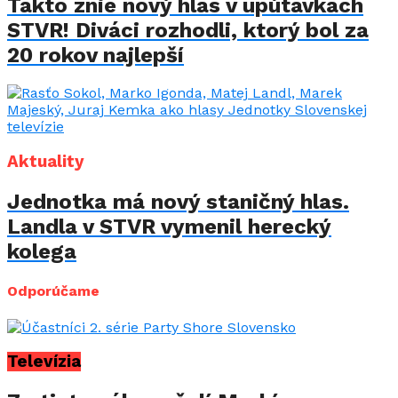
Takto znie nový hlas v upútavkách
STVR! Diváci rozhodli, ktorý bol za
20 rokov najlepší
Aktuality
Jednotka má nový staničný hlas.
Landla v STVR vymenil herecký
kolega
Odporúčame
Televízia