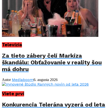
Televízia
Za tieto zábery čelí Markíza
škandálu: Obťažovanie v reality šou
má dohru
Mediaboom
Autor
6. augusta 2026
Viete prví
Konkurencia Telerána vyzerá od leta