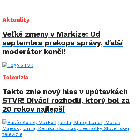
Aktuality
Veľké zmeny v Markíze: Od
septembra prekope správy, ďalší
moderátor končí!
Televízia
Takto znie nový hlas v upútavkách
STVR! Diváci rozhodli, ktorý bol za
20 rokov najlepší