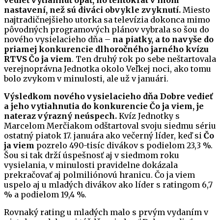
vedieť vytiahnuť opäť, no tentokrát v inom
nastavení, než sú diváci obvykle zvyknutí.
Miesto
najtradičnejšieho utorka sa televízia dokonca mimo
pôvodných programových plánov vybrala so šou do
nového vysielacieho dňa –
na piatky, a to navyše do
priamej konkurencie dlhoročného jarného kvízu
RTVS Čo ja viem
. Ten druhý rok po sebe neštartovala
verejnoprávna Jednotka okolo Veľkej noci, ako tomu
bolo zvykom v minulosti, ale už v januári.
Výsledkom nového vysielacieho dňa Dobre vedieť
a jeho vytiahnutia do konkurencie Čo ja viem, je
nateraz výrazný neúspech.
Kvíz Jednotky s
Marcelom Merčiakom odštartoval svoju siedmu sériu
ostatný piatok 17. januára ako večerný líder, keď si
Čo
ja viem
pozrelo 490-tisíc divákov s podielom 23,3 %.
Šou si tak drží úspešnosť aj v siedmom roku
vysielania, v minulosti pravidelne dokázala
prekračovať aj polmiliónovú hranicu. Čo ja viem
uspelo aj u mladých divákov ako líder s ratingom 6,7
% a podielom 19,4 %.
Rovnaký rating u mladých malo s prvým vydaním v