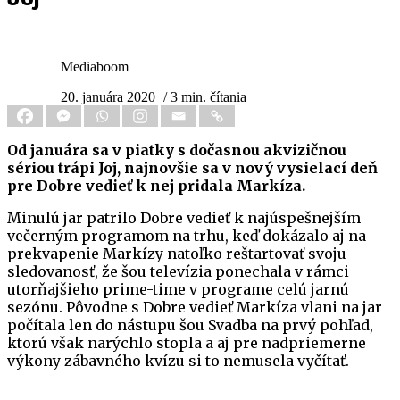
Mediaboom
20. januára 2020
/ 3 min. čítania
Od januára sa v piatky s dočasnou akvizičnou
sériou trápi Joj, najnovšie sa v nový vysielací deň
pre Dobre vedieť k nej pridala Markíza.
Minulú jar patrilo Dobre vedieť k najúspešnejším
večerným programom na trhu, keď dokázalo aj na
prekvapenie Markízy natoľko reštartovať svoju
sledovanosť, že šou televízia ponechala v rámci
utorňajšieho prime-time v programe celú jarnú
sezónu. Pôvodne s Dobre vedieť Markíza vlani na jar
počítala len do nástupu šou Svadba na prvý pohľad,
ktorú však narýchlo stopla a aj pre nadpriemerne
výkony zábavného kvízu si to nemusela vyčítať.