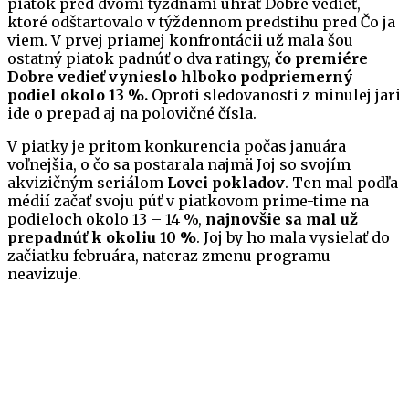
piatok pred dvomi týždňami uhrať Dobre vedieť,
ktoré odštartovalo v týždennom predstihu pred Čo ja
viem. V prvej priamej konfrontácii už mala šou
ostatný piatok padnúť o dva ratingy,
čo premiére
Dobre vedieť vynieslo hlboko podpriemerný
podiel okolo 13 %.
Oproti sledovanosti z minulej jari
ide o prepad aj na polovičné čísla.
V piatky je pritom konkurencia počas januára
voľnejšia, o čo sa postarala najmä Joj so svojím
akvizičným seriálom
Lovci pokladov
. Ten mal podľa
médií začať svoju púť v piatkovom prime-time na
podieloch okolo 13 – 14 %,
najnovšie sa mal už
prepadnúť k okoliu 10 %
. Joj by ho mala vysielať do
začiatku februára, nateraz zmenu programu
neavizuje.