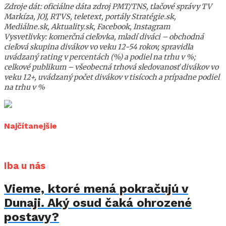
Zdroje dát: oficiálne dáta zdroj PMT/TNS, tlačové správy TV
Markíza, JOJ, RTVS, teletext, portály Stratégie.sk,
Mediálne.sk, Aktuality.sk, Facebook, Instagram
Vysvetlivky: komerčná cieľovka, mladí diváci – obchodná
cieľová skupina divákov vo veku 12-54 rokov, spravidla
uvádzaný rating v percentách (%) a podiel na trhu v %;
celkové publikum – všeobecná trhová sledovanosť divákov vo
veku 12+, uvádzaný počet divákov v tisícoch a prípadne podiel
na trhu v %
Najčítanejšie
Iba u nás
Vieme, ktoré mená pokračujú v
Dunaji. Aký osud čaká ohrozené
postavy?