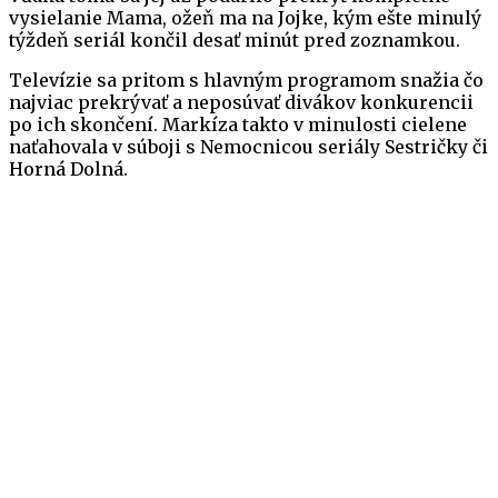
vysielanie Mama, ožeň ma na Jojke, kým ešte minulý
týždeň seriál končil desať minút pred zoznamkou.
Televízie sa pritom s hlavným programom snažia čo
najviac prekrývať a neposúvať divákov konkurencii
po ich skončení. Markíza takto v minulosti cielene
naťahovala v súboji s Nemocnicou seriály Sestričky či
Horná Dolná.