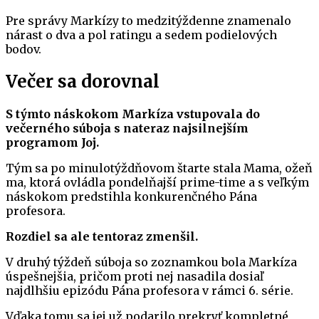
Pre správy Markízy to medzitýždenne znamenalo
nárast o dva a pol ratingu a sedem podielových
bodov.
Večer sa dorovnal
S týmto náskokom Markíza vstupovala do
večerného súboja s nateraz najsilnejším
programom Joj.
Tým sa po minulotýždňovom štarte stala Mama, ožeň
ma, ktorá ovládla pondelňajší prime-time a s veľkým
náskokom predstihla konkurenčného Pána
profesora.
Rozdiel sa ale tentoraz zmenšil.
V druhý týždeň súboja so zoznamkou bola Markíza
úspešnejšia, pričom proti nej nasadila dosiaľ
najdlhšiu epizódu Pána profesora v rámci 6. série.
Vďaka tomu sa jej už podarilo prekryť kompletné