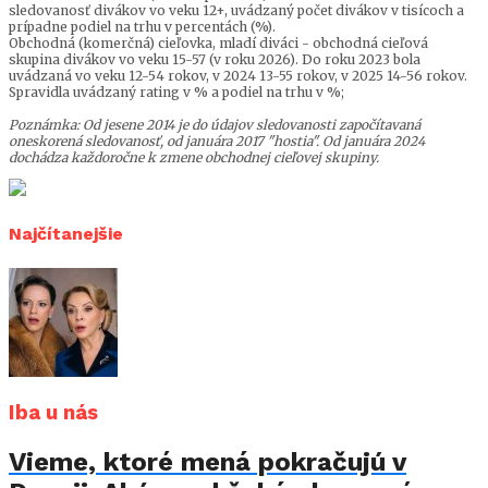
sledovanosť divákov vo veku 12+, uvádzaný počet divákov v tisícoch a
prípadne podiel na trhu v percentách (%).
Obchodná (komerčná) cieľovka, mladí diváci - obchodná cieľová
skupina divákov vo veku 15-57 (v roku 2026). Do roku 2023 bola
uvádzaná vo veku 12-54 rokov, v 2024 13-55 rokov, v 2025 14-56 rokov.
Spravidla uvádzaný rating v % a podiel na trhu v %;
Poznámka: Od jesene 2014 je do údajov sledovanosti započítavaná
oneskorená sledovanosť, od januára 2017 "hostia". Od januára 2024
dochádza každoročne k zmene obchodnej cieľovej skupiny.
Najčítanejšie
Iba u nás
Vieme, ktoré mená pokračujú v