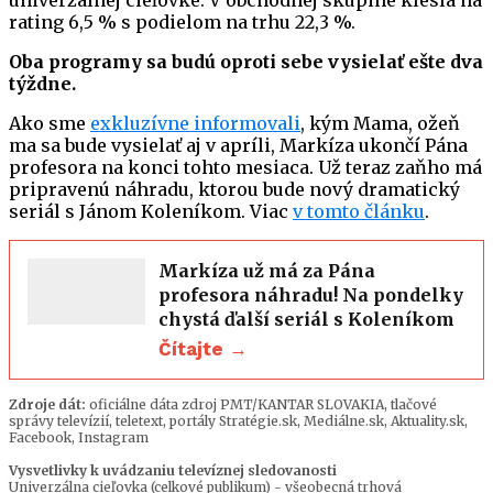
rating 6,5 % s podielom na trhu 22,3 %.
Oba programy sa budú oproti sebe vysielať ešte dva
týždne.
Ako sme
exkluzívne informovali
, kým Mama, ožeň
ma sa bude vysielať aj v apríli, Markíza ukončí Pána
profesora na konci tohto mesiaca. Už teraz zaňho má
pripravenú náhradu, ktorou bude nový dramatický
seriál s Jánom Koleníkom. Viac
v tomto článku
.
Markíza už má za Pána
profesora náhradu! Na pondelky
chystá ďalší seriál s Koleníkom
Čítajte →
Zdroje dát:
oficiálne dáta zdroj PMT/KANTAR SLOVAKIA, tlačové
správy televízií, teletext, portály Stratégie.sk, Mediálne.sk, Aktuality.sk,
Facebook, Instagram
Vysvetlivky k uvádzaniu televíznej sledovanosti
Univerzálna cieľovka (celkové publikum) - všeobecná trhová