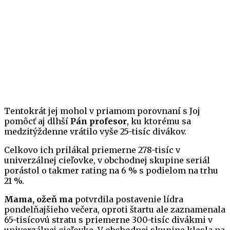
Tentokrát jej mohol v priamom porovnaní s Joj
pomôcť aj dlhší
Pán profesor
, ku ktorému sa
medzitýždenne vrátilo vyše 25-tisíc divákov.
Celkovo ich prilákal priemerne 278-tisíc v
univerzálnej cieľovke, v obchodnej skupine seriál
porástol o takmer rating na 6 % s podielom na trhu
21 %.
Mama, ožeň ma
potvrdila postavenie lídra
pondelňajšieho večera, oproti štartu ale zaznamenala
65-tisícovú stratu s priemerne 300-tisíc divákmi v
univerzálnej cieľovke. V obchodnej skupine klesla na