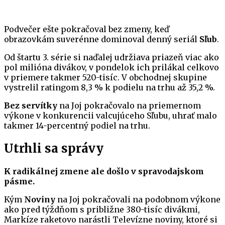
Podvečer ešte pokračoval bez zmeny, keď
obrazovkám suverénne dominoval denný seriál
Sľub
.
Od štartu 3. série si naďalej udržiava priazeň viac ako
pol milióna divákov, v pondelok ich prilákal celkovo
v priemere takmer 520-tisíc. V obchodnej skupine
vystrelil ratingom 8,3 % k podielu na trhu až 35,2 %.
Bez servítky
na Joj pokračovalo na priemernom
výkone v konkurencii valcujúceho Sľubu, uhrať malo
takmer 14-percentný podiel na trhu.
Utrhli sa správy
K radikálnej zmene ale došlo v spravodajskom
pásme.
Kým
Noviny
na Joj pokračovali na podobnom výkone
ako pred týždňom s približne 380-tisíc divákmi,
Markíze raketovo narástli Televízne noviny, ktoré si