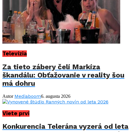
Televízia
Za tieto zábery čelí Markíza
škandálu: Obťažovanie v reality šou
má dohru
Mediaboom
Autor
6. augusta 2026
Viete prví
Konkurencia Telerána vyzerá od leta