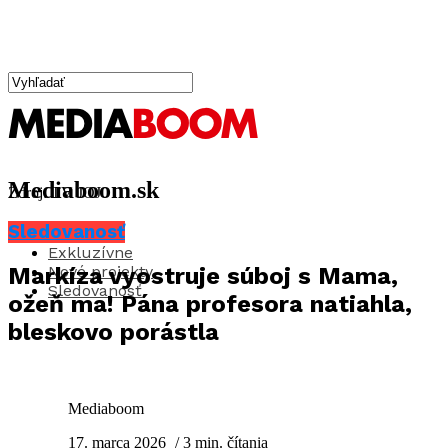
Mediaboom.sk
Zdroj: TV JOJ
Sledovanosť
Aktuality
Exkluzívne
Nové projekty
Markíza vyostruje súboj s Mama,
Sledovanosť
ožeň ma! Pána profesora natiahla,
bleskovo porástla
Mediaboom
17. marca 2026
/ 3 min. čítania