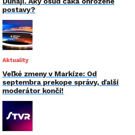
Dunaji. Aký osud čaká ohrozené
postavy?
Aktuality
Veľké zmeny v Markíze: Od
septembra prekope správy, ďalší
moderátor končí!