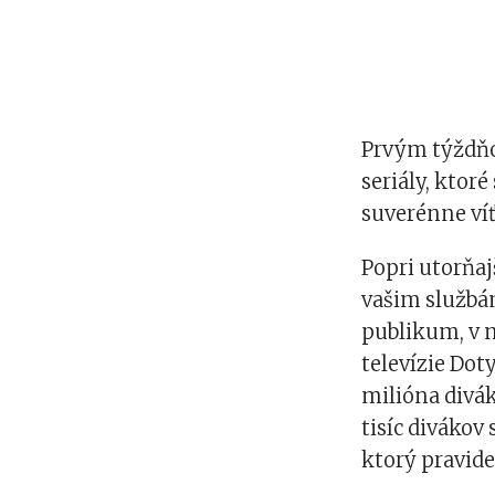
Prvým týždň
seriály, ktoré
suverénne víť
Popri utorňa
vašim službám
publikum, v 
televízie Dot
milióna divák
tisíc divákov
ktorý pravide