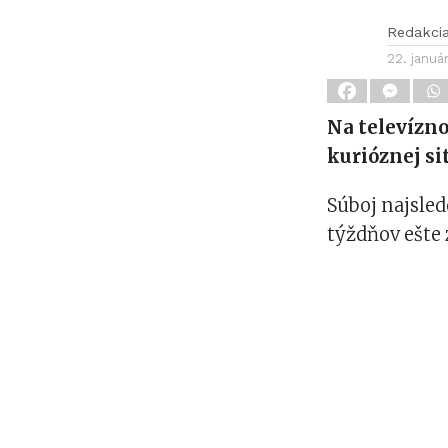
Redakci
22. januá
Na televízno
kurióznej sit
Súboj najsled
týždňov ešte 