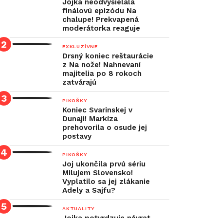
Jojka neodvysielala
finálovú epizódu Na
chalupe! Prekvapená
moderátorka reaguje
EXKLUZÍVNE
Drsný koniec reštaurácie
z Na nože! Nahnevaní
majitelia po 8 rokoch
zatvárajú
PIKOŠKY
Koniec Svarinskej v
Dunaji! Markíza
prehovorila o osude jej
postavy
PIKOŠKY
Joj ukončila prvú sériu
Milujem Slovensko!
Vyplatilo sa jej zlákanie
Adely a Sajfu?
AKTUALITY