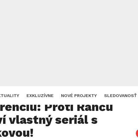
Zdroj: TV JOJ
za vyostruje
KTUALITY
EXKLUZÍVNE
NOVÉ PROJEKTY
SLEDOVANOSŤ
renciu: Proti Ranču
í vlastný seriál s
kovou!