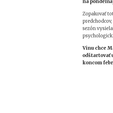
na pondelňaj
Zopakovať to
predchodcov,
sezón vysiela
psychologické
Vinu chce Ma
odštartovať 
koncom febr