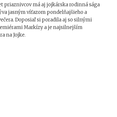
t priaznivcov má aj jojkárska rodinná sága
býva jasným víťazom pondelňajšieho a
ečera. Doposiaľ si poradila aj so silnými
emiérami Markízy a je najsilnejším
a na Jojke.