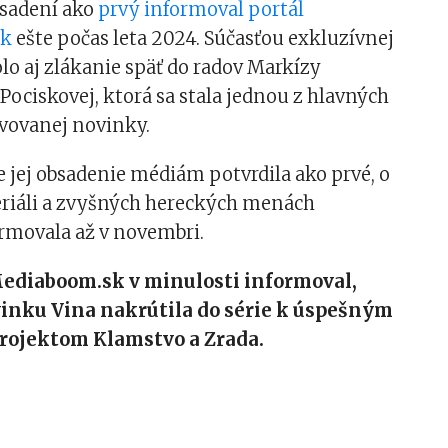
obsadení ako
prvý informoval portál
sk
ešte počas leta 2024. Súčasťou exkluzívnej
lo aj zlákanie späť do radov Markízy
Pociskovej, ktorá sa stala jednou z hlavných
avovanej novinky.
 jej obsadenie médiám potvrdila ako prvé, o
iáli a zvyšných hereckých menách
ormovala až v novembri.
Mediaboom.sk v minulosti informoval,
inku Vina nakrútila do série k úspešným
rojektom Klamstvo a Zrada.