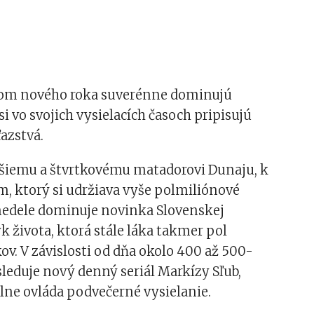
om nového roka suverénne dominujú
 si vo svojich vysielacích časoch pripisujú
azstvá.
jšiemu a štvrtkovému matadorovi Dunaju, k
, ktorý si udržiava vyše polmiliónové
nedele dominuje novinka Slovenskej
yk života, ktorá stále láka takmer pol
ov. V závislosti od dňa okolo 400 až 500-
 sleduje nový denný seriál Markízy Sľub,
lne ovláda podvečerné vysielanie.