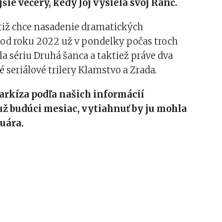
šie večery, kedy Joj vysiela svoj Ranč.
tiž chce nasadenie dramatických
 od roku 2022 už v pondelky počas troch
la sériu Druhá šanca a taktiež práve dva
 seriálové trilery Klamstvo a Zrada.
rkíza podľa našich informácií
už budúci mesiac, vytiahnuť by ju mohla
uára.