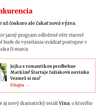
nkurencia
 už čoskoro ale čakať nová výzva.
re jarný program odložené ešte viaceré
ré bude do vysielania uvádzať postupne v
uára či marca.
Jojka s romantikou predbehne
Markízu! Štartuje ťažiskovú novinku
Vezmeš si ma?
Čítajte →
e aj nový dramatický seriál
Vina
, o ktorého