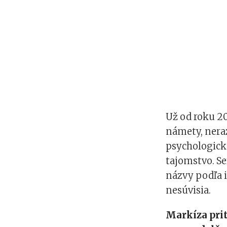
Už od roku 20
námety, neraz
psychologick
tajomstvo. S
názvy podľa i
nesúvisia.
Markíza pri