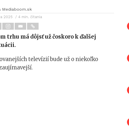
a Mediaboom.sk
ra 2025
/ 4 min. čítania
m trhu má dôjsť už čoskoro k ďalšej
uácii.
ovanejších televízií bude už o niekoľko
zaujímavejší.