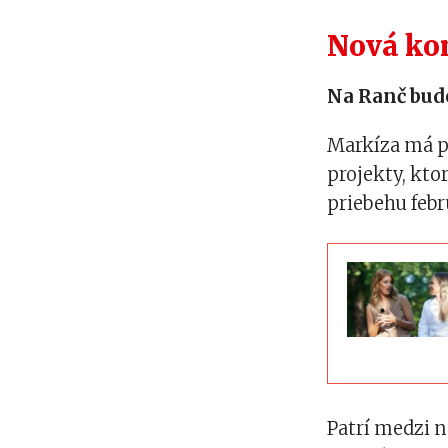
Nová ko
Na Ranč bude
Markíza má p
projekty, kto
priebehu febr
Patrí medzi n