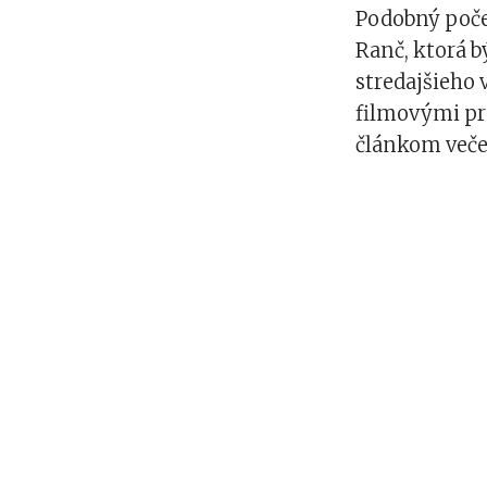
Podobný poče
Ranč, ktorá 
stredajšieho v
filmovými pr
článkom večer