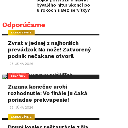
Jojka potvrdzuje návrat
bývalého hitu! Skončí po
6 rokoch s Bez servítky?
Odporúčame
EXKLUZÍVNE
Zvrat v jednej z najhorších
prevádzok Na nože! Zatvorený
podnik nečakane otvoril
25. JÚNA 2026
PIKOŠKY
Zuzana konečne urobí
rozhodnutie: Vo finále ju čaká
poriadne prekvapenie!
25. JÚNA 2026
EXKLUZÍVNE
Drsný koniec reštaurácie z Na