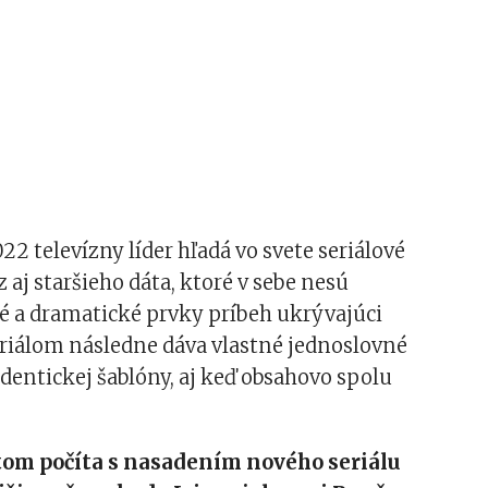
22 televízny líder hľadá vo svete seriálové
 aj staršieho dáta, ktoré v sebe nesú
é a dramatické prvky príbeh ukrývajúci
eriálom následne dáva vlastné jednoslovné
dentickej šablóny, aj keď obsahovo spolu
tom počíta s nasadením nového seriálu