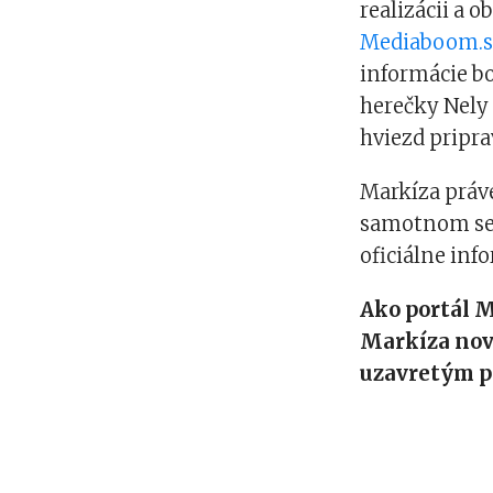
realizácii a 
Mediaboom.
informácie bo
herečky Nely 
hviezd pripr
Markíza práve
samotnom ser
oficiálne inf
Ako portál 
Markíza nov
uzavretým p