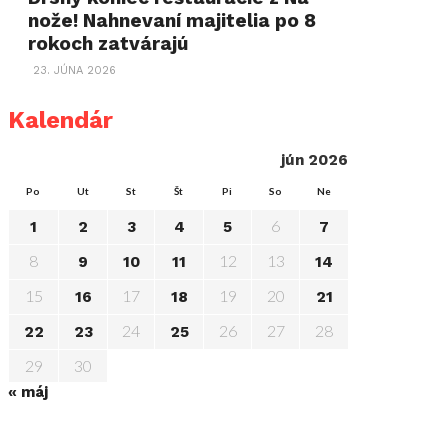
nože! Nahnevaní majitelia po 8
rokoch zatvárajú
23. JÚNA 2026
Kalendár
jún 2026
Po
Ut
St
Št
Pi
So
Ne
6
1
2
3
4
5
7
8
12
13
9
10
11
14
15
17
19
20
16
18
21
24
26
27
28
22
23
25
29
30
« máj