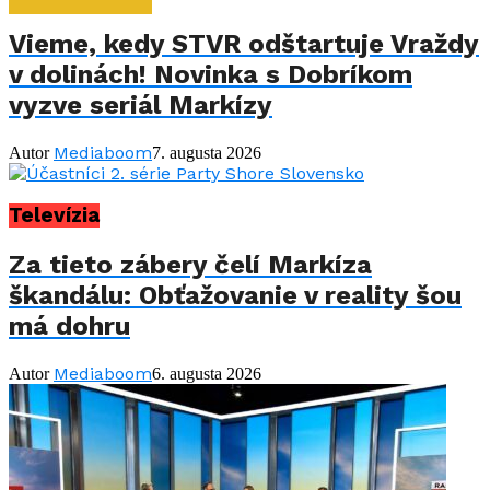
Vieme, kedy STVR odštartuje Vraždy
v dolinách! Novinka s Dobríkom
vyzve seriál Markízy
Mediaboom
Autor
7. augusta 2026
Televízia
Za tieto zábery čelí Markíza
škandálu: Obťažovanie v reality šou
má dohru
Mediaboom
Autor
6. augusta 2026