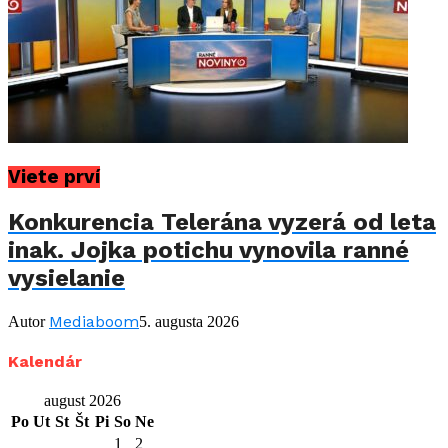
Viete prví
Konkurencia Telerána vyzerá od leta
inak. Jojka potichu vynovila ranné
vysielanie
Mediaboom
Autor
5. augusta 2026
Kalendár
august 2026
Po
Ut
St
Št
Pi
So
Ne
1
2