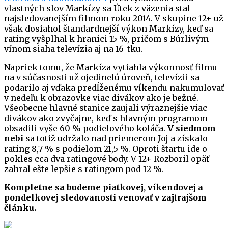
vlastných slov Markízy sa Útek z väzenia stal
najsledovanejším filmom roku 2014. V skupine 12+ už
však dosiahol štandardnejší výkon Markízy, keď sa
rating vyšplhal k hranici 15 %, pričom s Búrlivým
vínom siaha televízia aj na 16-tku.
Napriek tomu, že Markíza vytiahla výkonnosť filmu
na v súčasnosti už ojedinelú úroveň, televízii sa
podarilo aj vďaka predĺženému víkendu nakumulovať
v nedeľu k obrazovke viac divákov ako je bežné.
Všeobecne hlavné stanice zaujali výraznejšie viac
divákov ako zvyčajne, keď s hlavným programom
obsadili vyše 60 % podielového koláča.
V siedmom
nebi
sa totiž udržalo nad priemerom Joj a získalo
rating 8,7 % s podielom 21,5 %. Oproti štartu ide o
pokles cca dva ratingové body. V 12+ Rozboril opäť
zahral ešte lepšie s ratingom pod 12 %.
Kompletne sa budeme piatkovej, víkendovej a
pondelkovej sledovanosti venovať v zajtrajšom
článku.