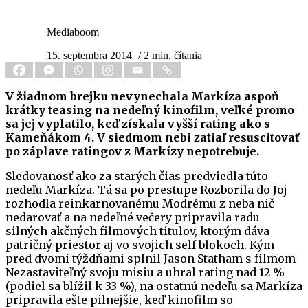
Mediaboom
15. septembra 2014
/ 2 min. čítania
V žiadnom brejku nevynechala Markíza aspoň
krátky teasing na nedeľný kinofilm, veľké promo
sa jej vyplatilo, keď získala vyšší rating ako s
Kameňákom 4. V siedmom nebi zatiaľ resuscitovať
po záplave ratingov z Markízy nepotrebuje.
Sledovanosť ako za starých čias predviedla túto
nedeľu Markíza. Tá sa po prestupe Rozborila do Joj
rozhodla reinkarnovanému Modrému z neba nič
nedarovať a na nedeľné večery pripravila radu
silných akčných filmových titulov, ktorým dáva
patričný priestor aj vo svojich self blokoch. Kým
pred dvomi týždňami splnil Jason Statham s filmom
Nezastaviteľný svoju misiu a uhral rating nad 12 %
(podiel sa blížil k 33 %), na ostatnú nedeľu sa Markíza
pripravila ešte pilnejšie, keď kinofilm so