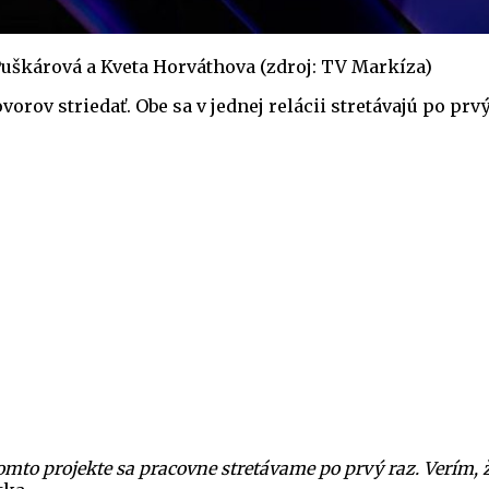
Puškárová a Kveta Horváthova (zdroj: TV Markíza)
ov striedať. Obe sa v jednej relácii stretávajú po prvý
tomto projekte sa pracovne stretávame po prvý raz. Verím, 