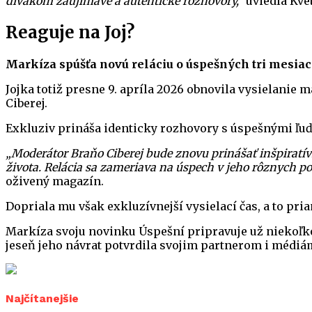
divákom zaujímavé a autentické rozhovory,“
uviedla Kve
Reaguje na Joj?
Markíza spúšťa novú reláciu o úspešných tri mesia
Jojka totiž presne 9. apríla 2026 obnovila vysielanie
Ciberej.
Exkluziv prináša identicky rozhovory s úspešnými ľuďm
„Moderátor Braňo Ciberej bude znovu prinášať inšpiratívn
života. Relácia sa zameriava na úspech v jeho rôznych p
oživený magazín.
Dopriala mu však exkluzívnejší vysielací čas, a to pri
Markíza svoju novinku Úspešní pripravuje už niekoľko
jeseň jeho návrat potvrdila svojim partnerom i médiá
Najčítanejšie