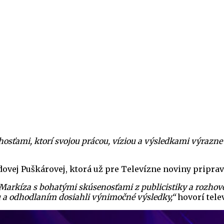
osťami, ktorí svojou prácou, víziou a výsledkami výrazne
ovej Puškárovej, ktorá už pre Televízne noviny pripravu
 Markíza s bohatými skúsenosťami z publicistiky a rozhov
ou a odhodlaním dosiahli výnimočné výsledky,“
hovorí telev