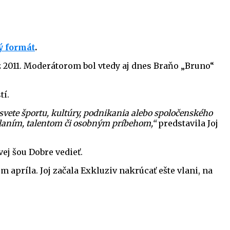
ý formát
.
až 2011. Moderátorom bol vtedy aj dnes Braňo „Bruno“
tí.
 svete športu, kultúry, podnikania alebo spoločenského
dlaním, talentom či osobným príbehom,“
predstavila Joj
vej šou Dobre vedieť.
príla. Joj začala Exkluziv nakrúcať ešte vlani, na