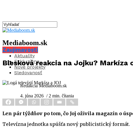
Mediaboom.sk
Zaujímavosti
Aktuality
Exkluzívne
Blesková reakcia na Jojku? Markíza o
Nové projekty
Sledovanosť
Redakcia Mediaboom.sk
4. júna 2026
/ 2 min. čítania
Len pár týždňov po tom, čo Joj oživila magazín o ús
Televízna jednotka spúšťa nový publicistický formát.