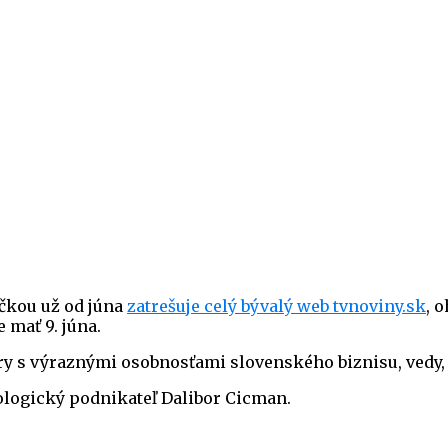
ačkou už od júna
zatrešuje celý bývalý web tvnoviny.sk
, 
 mať 9. júna.
ry s výraznými osobnosťami slovenského biznisu, vedy, 
logický podnikateľ Dalibor Cicman.