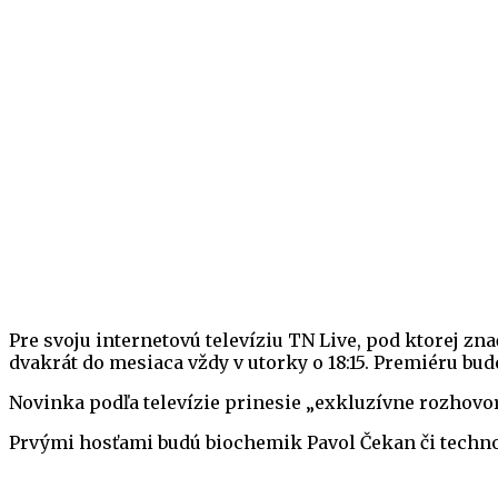
Pre svoju internetovú televíziu TN Live, pod ktorej zn
dvakrát do mesiaca vždy v utorky o 18:15. Premiéru bude
Novinka podľa televízie prinesie „exkluzívne rozhovo
Prvými hosťami budú biochemik Pavol Čekan či techno