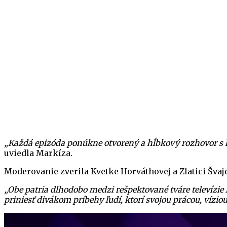
„Každá epizóda ponúkne otvorený a hĺbkový rozhovor s h
uviedla Markíza.
Moderovanie zverila Kvetke Horváthovej a Zlatici Švajd
„Obe patria dlhodobo medzi rešpektované tváre televízie
priniesť divákom príbehy ľudí, ktorí svojou prácou, vízi