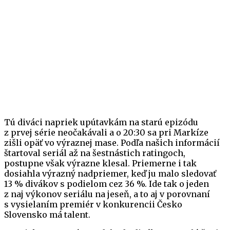
Tú diváci napriek upútavkám na starú epizódu
z prvej série neočakávali a o 20:30 sa pri Markíze
zišli opäť vo výraznej mase. Podľa našich informácií
štartoval seriál až na šestnástich ratingoch,
postupne však výrazne klesal. Priemerne i tak
dosiahla výrazný nadpriemer, keď ju malo sledovať
13 % divákov s podielom cez 36 %. Ide tak o jeden
z naj výkonov seriálu na jeseň, a to aj v porovnaní
s vysielaním premiér v konkurencii Česko
Slovensko má talent.