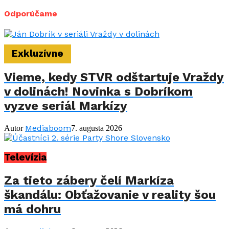
Odporúčame
Exkluzívne
Vieme, kedy STVR odštartuje Vraždy
v dolinách! Novinka s Dobríkom
vyzve seriál Markízy
Mediaboom
Autor
7. augusta 2026
Televízia
Za tieto zábery čelí Markíza
škandálu: Obťažovanie v reality šou
má dohru