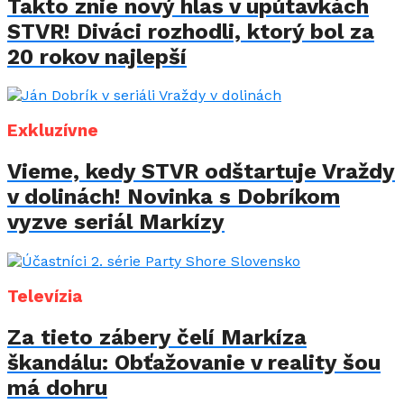
Takto znie nový hlas v upútavkách
STVR! Diváci rozhodli, ktorý bol za
20 rokov najlepší
Exkluzívne
Vieme, kedy STVR odštartuje Vraždy
v dolinách! Novinka s Dobríkom
vyzve seriál Markízy
Televízia
Za tieto zábery čelí Markíza
škandálu: Obťažovanie v reality šou
má dohru