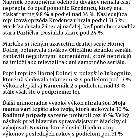
Napriek postupnému odchodu divákov nemalá časť
neprepla, čo opäť pomohlo
Kredencu
, ktorý mal
získať rating 9,8 % a podiel nad 34 %. Nasledujúca
reprízová epizóda Kredenca uhrala podiel 31,5 %.
Markíza držala žáner aj naďalej, keď potichu nasadila
starú
Partičku
. Dosiahla share pod 24 %.
Markíza si tichým uzavretím druhej série Hornej
Dolnej pohnevala divákov. Oficiálnu stránku seriálu
zaplavili negatívnymi komentármi, ktoré nepridajú
na imidži ako televízii tak ani samotného seriálu.
Popri repríze Hornej Dolnej si polepšilo
Inkognito
,
ktoré už sledovalo takmer 6 % s podielom pod 17 %.
Výkon zlepšil aj
Kameňák 2
s podielom nad 13 %,
stále však šlo o podpriemer Joj.
Ďalší mimoriadne vysoký výkon uhrala šou
Moja
mama varí lepšie ako tvoja
, ktorá atakovala 30 %.
Rodinné prípady
sa tesne prehupli cez 16 %. Veľký
náskok pred hlavným spravodajstvom Markízy si
vybojovali
Noviny
, ktoré dosiahli jeden z top
výkonov posledných rokov s podielom pod 31 %