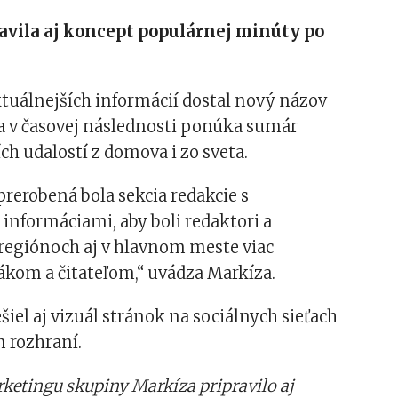
avila aj koncept populárnej minúty po
tuálnejších informácií dostal nový názov
a v časovej následnosti ponúka sumár
ích udalostí z domova i zo sveta.
rerobená bola sekcia redakcie s
nformáciami, aby boli redaktori a
 regiónoch aj v hlavnom meste viac
ákom a čitateľom,“ uvádza Markíza.
el aj vizuál stránok na sociálnych sieťach
 rozhraní.
etingu skupiny Markíza pripravilo aj