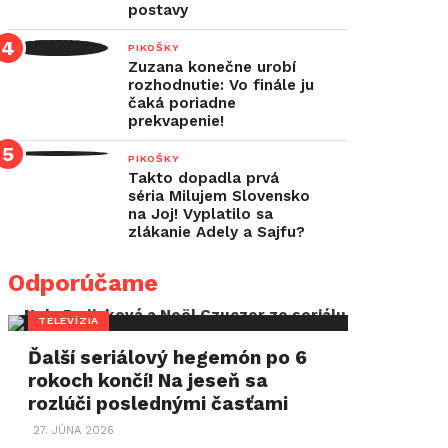
postavy
PIKOŠKY
Zuzana konečne urobí
rozhodnutie: Vo finále ju
čaká poriadne
prekvapenie!
PIKOŠKY
Takto dopadla prvá
séria Milujem Slovensko
na Joj! Vyplatilo sa
zlákanie Adely a Sajfu?
Odporúčame
TELEVÍZIA
Ďalší seriálový hegemón po 6
rokoch končí! Na jeseň sa
rozlúči poslednými časťami
27. JÚNA 2026