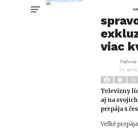
Markíz
A
spravo
exkluz
viac k
Tlačová
25. apríl
Televízny lí
aj na svojic
prepája s če
Veľké prepáj