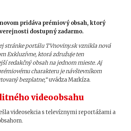
 novom pridáva prémiový obsah, ktorý
 verejnosti dostupný zadarmo.
 stránke portálu TVnoviny.sk vznikla nová
om Exkluzívne, ktorá združuje ten
jší redakčný obsah na jednom mieste. Aj
 prémiovému charakteru je návštevníkom
tovaný bezplatne,“
uvádza Markíza.
alitného videoobsahu
šla videosekcia s televíznymi reportážami a
obsahom.