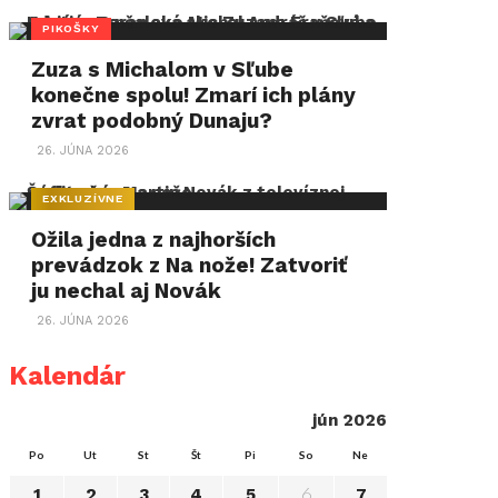
PIKOŠKY
Zuza s Michalom v Sľube
konečne spolu! Zmarí ich plány
zvrat podobný Dunaju?
26. JÚNA 2026
EXKLUZÍVNE
Ožila jedna z najhorších
prevádzok z Na nože! Zatvoriť
ju nechal aj Novák
26. JÚNA 2026
Kalendár
jún 2026
Po
Ut
St
Št
Pi
So
Ne
6
1
2
3
4
5
7