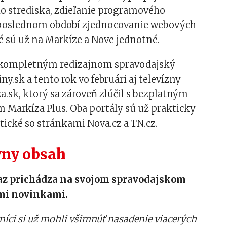
 strediska, zdieľanie programového
 v poslednom období zjednocovanie webových
é sú už na Markíze a Nove jednotné.
l kompletným redizajnom spravodajský
ny.sk a tento rok vo februári aj televízny
a.sk, ktorý sa zároveň zlúčil s bezplatným
 Markíza Plus. Oba portály sú už prakticky
tické so stránkami Nova.cz a TN.cz.
vny obsah
az prichádza na svojom spravodajskom
ími novinkami.
níci si už mohli všimnúť nasadenie viacerých