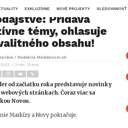
a s novinkami v
KTUALITY
EXKLUZÍVNE
NOVÉ PROJEKTY
SLEDOVANOSŤ
dajstve: Pridáva
ívne témy, ohlasuje
valitného obsahu!
 správa / Redakcia Mediaboom.sk
a 2023
/ 3 min. čítania
der od začiatku roka predstavuje novinky
h webových stránkach. Čoraz viac sa
skou Novou.
anie Markízy a Novy pokračuje.