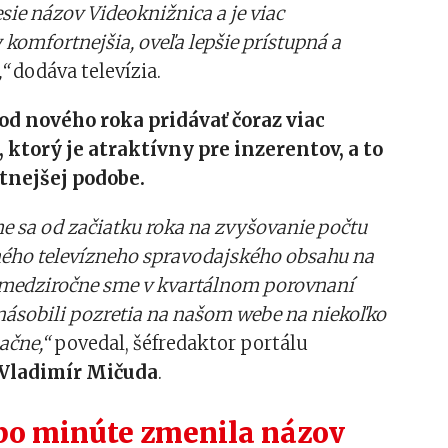
ie názov Videoknižnica a je viac
 komfortnejšia, oveľa lepšie prístupná a
,“
dodáva televízia.
 od nového roka pridávať čoraz viac
 ktorý je atraktívny pre inzerentov, a to
itnejšej podobe.
me sa od začiatku roka na zvyšovanie počtu
tného televízneho spravodajského obsahu na
medziročne sme v kvartálnom porovnaní
ásobili pozretia na našom webe na niekoľko
ačne,“
povedal, šéfredaktor portálu
Vladimír Mičuda
.
po minúte zmenila názov