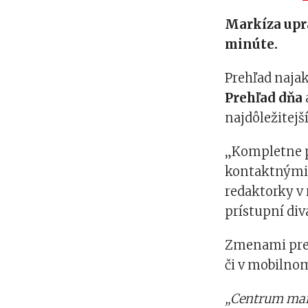
Markíza upr
minúte.
Prehľad najak
Prehľad dňa
najdôležitejš
„Kompletne p
kontaktnými i
redaktorky v
prístupní div
Zmenami preši
či v mobilnom
„Centrum mark