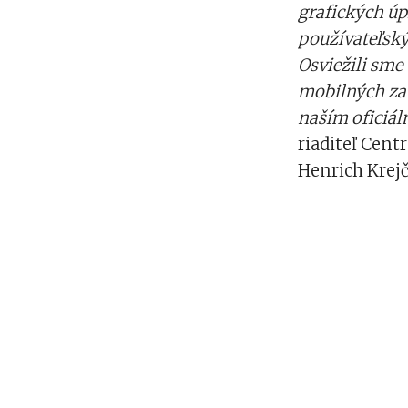
grafických úp
používateľský
Osviežili sme
mobilných zar
naším oficiál
riaditeľ Cent
Henrich Krejč