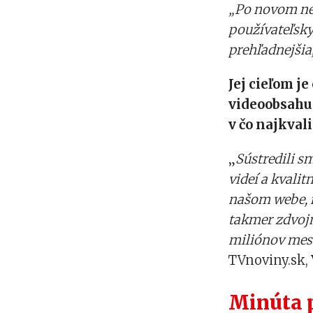
„Po novom nes
používateľsky
prehľadnejšia
Jej cieľom je
videoobsahu,
v čo najkval
„
Sústredili s
videí a kvali
našom webe, 
takmer zdvojn
miliónov mes
TVnoviny.sk,
Minúta 