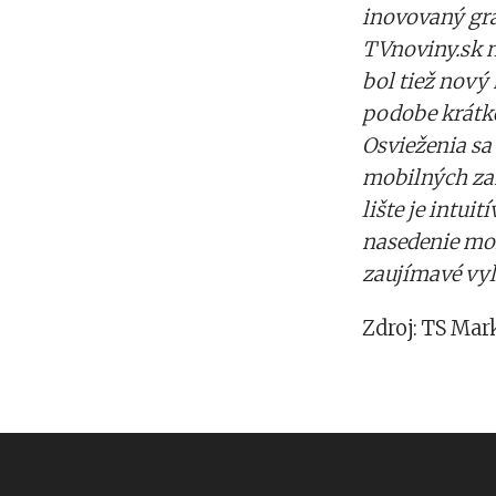
inovovaný gra
TVnoviny.sk 
bol tiež nový
podobe krátk
Osvieženia sa
mobilných zar
lište je intuit
nasedenie mož
zaujímavé vyl
Zdroj: TS Mar