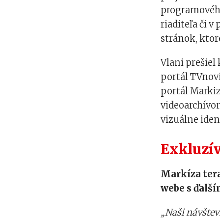
programového
riaditeľa či
stránok, ktor
Vlani prešie
portál TVnovi
portál Markiz
videoarchívom
vizuálne iden
Exkluzí
Markíza ter
webe s ďalš
„Naši návštev