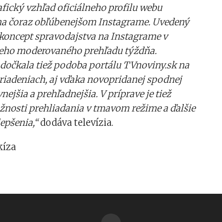
fický vzhľad oficiálneho profilu webu
na čoraz obľúbenejšom Instagrame. Uvedený
 koncept spravodajstva na Instagrame v
eho moderovaného prehľadu týždňa.
 dočkala tiež podoba portálu TVnoviny.sk na
iadeniach, aj vďaka novopridanej spodnej
ívnejšia a prehľadnejšia. V príprave je tiež
nosti prehliadania v tmavom režime a ďalšie
epšenia,“
dodáva televízia.
kíza