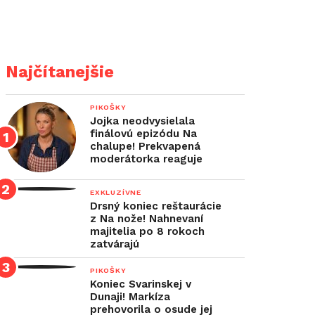
Najčítanejšie
PIKOŠKY
Jojka neodvysielala
finálovú epizódu Na
chalupe! Prekvapená
moderátorka reaguje
EXKLUZÍVNE
Drsný koniec reštaurácie
z Na nože! Nahnevaní
majitelia po 8 rokoch
zatvárajú
PIKOŠKY
Koniec Svarinskej v
Dunaji! Markíza
prehovorila o osude jej