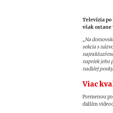
Televízia po
však ostane
„Na domovskej
sekcia s názv
najexkluzívne
napriek jeho
naďalej posky
Viac kv
Premenou pre
ďalším video