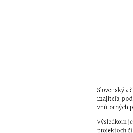
Slovenský a č
majiteľa, pod
vnútorných pr
Výsledkom je
projektoch či