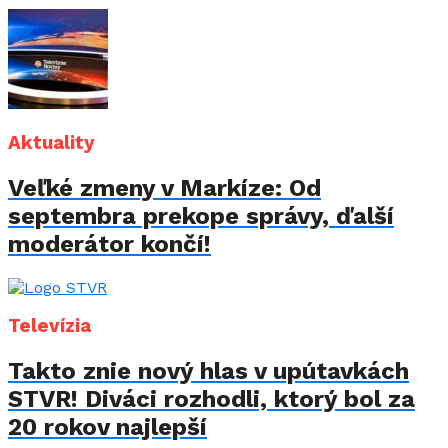
Aktuality
Veľké zmeny v Markíze: Od
septembra prekope správy, ďalší
moderátor končí!
Televízia
Takto znie nový hlas v upútavkách
STVR! Diváci rozhodli, ktorý bol za
20 rokov najlepší