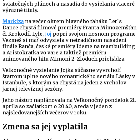
sviatočných plánoch a nasadia do vysielania viaceré
výrazné tituly.
Markíza
na večer okrem hlavného ťaháku Let´s
Dance chystá filmové premiéry Franta Mimozemšťan
či Krokodíl Lyle,
Joj
popri svojom nosnom programe
Vezmeš si ma? odvysiela v netradičnom nasadení
finále Ranča, české premiéry Ideme na teambuilding
a Aristokratka vo vare a taktiež premiéru
animovaného hitu Mimoni 2: Zloduch prichádza.
Veľkonočné vysielanie Jojka súčasne vyvrcholí
štartom úplne nového romantického seriálu Lásky v
Istanbule, s ktorým sa chystá na jeden z vrcholov
jarnej televíznej sezóny.
Jeho nástup naplánovala na Veľkonočný pondelok 21.
apríla so začiatkom o 20:40, a teda v jeden z
najsledovanejších večerov v roku.
Zmena sa jej vyplatila