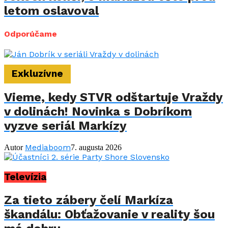
letom oslavoval
Odporúčame
Exkluzívne
Vieme, kedy STVR odštartuje Vraždy
v dolinách! Novinka s Dobríkom
vyzve seriál Markízy
Mediaboom
Autor
7. augusta 2026
Televízia
Za tieto zábery čelí Markíza
škandálu: Obťažovanie v reality šou