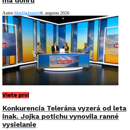
má dohru
Mediaboom
Autor
6. augusta 2026
Viete prví
Konkurencia Telerána vyzerá od leta
inak. Jojka potichu vynovila ranné
vysielanie