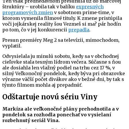
Ten však prednedávnom presunula už do marcovej
štruktúry – urobila tak v balíku
expresných
programových zmien
v sobotnom prime-time, v
ktorom vymenila filmové tituly. K zmene pristúpila
voči jojkárskej reality šou Vezmeš si ma? pár hodín
po tom, čo v jej konkurencii
prepadla
.
Presun premiéry Meg 2 sa televízii, mimochodom,
vyplatil.
Odvysielala ju minulú sobotu, kedy sa v obchodnej
cieľovke stala tesným lídrom večera. Súčasne s ňou
ale dosiahla len vlažný podiel na trhu cez 17 %, v
silný Veľkonočný pondelok, kedy býva pri obrazovke
výrazne väčší počet divákov ako v bežné dni, by tak s
týmto filmom mohla aj prepadnúť.
Odštartuje novú sériu Viny
Markíza ale veľkonočné plány prehodnotila a v
pondelok sa rozhodla ponechať vo vysielaní
rozbehnutý seriál Vina.