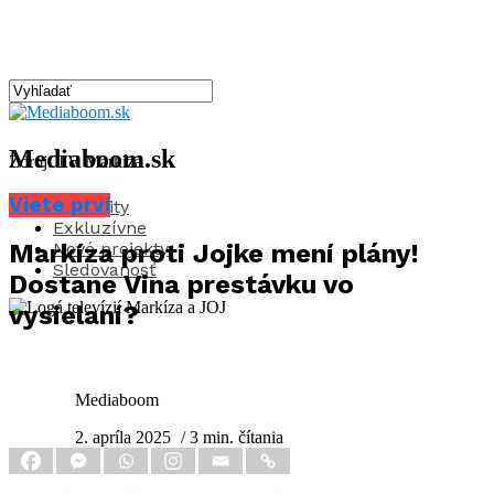
Mediaboom.sk
Zdroj: TV Markíza
Viete prví
Aktuality
Exkluzívne
Nové projekty
Markíza proti Jojke mení plány!
Sledovanosť
Dostane Vina prestávku vo
vysielaní?
Mediaboom
2. apríla 2025
/ 3 min. čítania