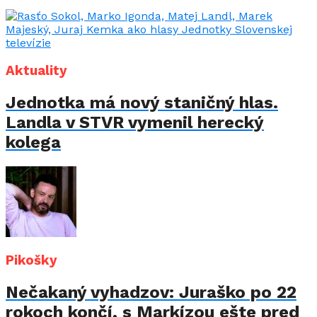
Aktuality
Jednotka má nový staničný hlas.
Landla v STVR vymenil herecký
kolega
Pikošky
Nečakaný vyhadzov: Juraško po 22
rokoch končí, s Markízou ešte pred