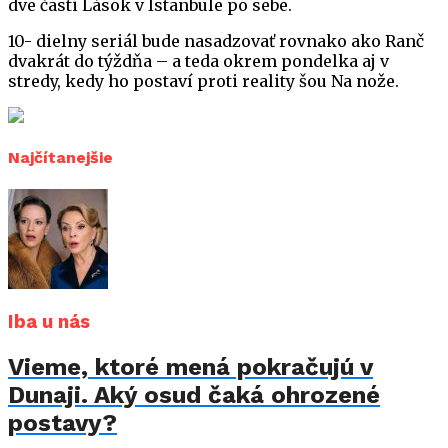
dve časti Lások v Istanbule po sebe.
10- dielny seriál bude nasadzovať rovnako ako Ranč
dvakrát do týždňa – a teda okrem pondelka aj v
stredy, kedy ho postaví proti reality šou Na nože.
Najčítanejšie
Iba u nás
Vieme, ktoré mená pokračujú v
Dunaji. Aký osud čaká ohrozené
postavy?