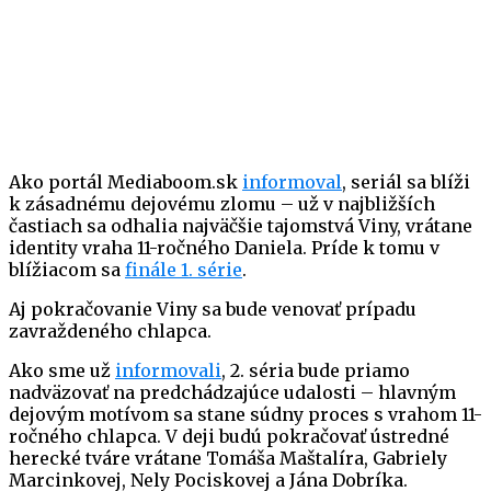
Ako portál Mediaboom.sk
informoval
, seriál sa blíži
k zásadnému dejovému zlomu – už v najbližších
častiach sa odhalia najväčšie tajomstvá Viny, vrátane
identity vraha 11-ročného Daniela. Príde k tomu v
blížiacom sa
finále 1. série
.
Aj pokračovanie Viny sa bude venovať prípadu
zavraždeného chlapca.
Ako sme už
informovali
, 2. séria bude priamo
nadväzovať na predchádzajúce udalosti – hlavným
dejovým motívom sa stane súdny proces s vrahom 11-
ročného chlapca. V deji budú pokračovať ústredné
herecké tváre vrátane Tomáša Maštalíra, Gabriely
Marcinkovej, Nely Pociskovej a Jána Dobríka.