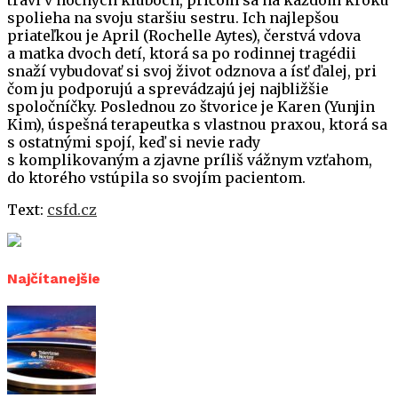
trávi v nočných kluboch, pričom sa na každom kroku
spolieha na svoju staršiu sestru. Ich najlepšou
priateľkou je April (Rochelle Aytes), čerstvá vdova
a matka dvoch detí, ktorá sa po rodinnej tragédii
snaží vybudovať si svoj život odznova a ísť ďalej, pri
čom ju podporujú a sprevádzajú jej najbližšie
spoločníčky. Poslednou zo štvorice je Karen (Yunjin
Kim), úspešná terapeutka s vlastnou praxou, ktorá sa
s ostatnými spojí, keď si nevie rady
s komplikovaným a zjavne príliš vážnym vzťahom,
do ktorého vstúpila so svojím pacientom.
Text:
csfd.cz
Najčítanejšie