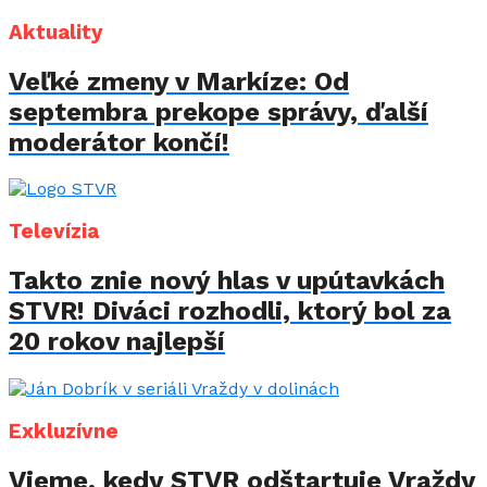
Aktuality
Veľké zmeny v Markíze: Od
septembra prekope správy, ďalší
moderátor končí!
Televízia
Takto znie nový hlas v upútavkách
STVR! Diváci rozhodli, ktorý bol za
20 rokov najlepší
Exkluzívne
Vieme, kedy STVR odštartuje Vraždy