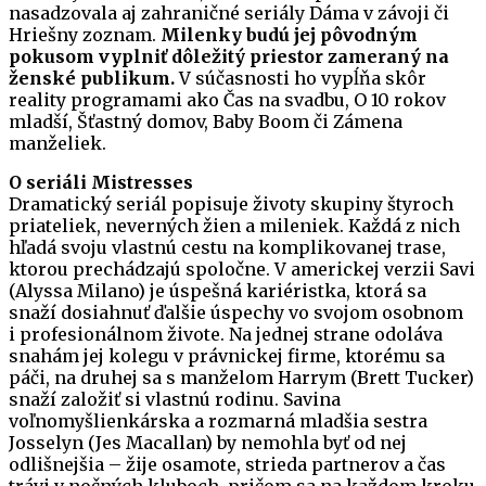
nasadzovala aj zahraničné seriály Dáma v závoji či
Hriešny zoznam.
Milenky budú jej pôvodným
pokusom vyplniť dôležitý priestor zameraný na
ženské publikum.
V súčasnosti ho vypĺňa skôr
reality programami ako Čas na svadbu, O 10 rokov
mladší, Šťastný domov, Baby Boom či Zámena
manželiek.
O seriáli Mistresses
Dramatický seriál popisuje životy skupiny štyroch
priateliek, neverných žien a mileniek. Každá z nich
hľadá svoju vlastnú cestu na komplikovanej trase,
ktorou prechádzajú spoločne. V americkej verzii Savi
(Alyssa Milano) je úspešná kariéristka, ktorá sa
snaží dosiahnuť ďalšie úspechy vo svojom osobnom
i profesionálnom živote. Na jednej strane odoláva
snahám jej kolegu v právnickej firme, ktorému sa
páči, na druhej sa s manželom Harrym (Brett Tucker)
snaží založiť si vlastnú rodinu. Savina
voľnomyšlienkárska a rozmarná mladšia sestra
Josselyn (Jes Macallan) by nemohla byť od nej
odlišnejšia – žije osamote, strieda partnerov a čas