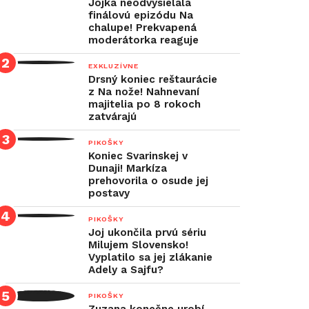
Jojka neodvysielala
finálovú epizódu Na
chalupe! Prekvapená
moderátorka reaguje
EXKLUZÍVNE
Drsný koniec reštaurácie
z Na nože! Nahnevaní
majitelia po 8 rokoch
zatvárajú
PIKOŠKY
Koniec Svarinskej v
Dunaji! Markíza
prehovorila o osude jej
postavy
PIKOŠKY
Joj ukončila prvú sériu
Milujem Slovensko!
Vyplatilo sa jej zlákanie
Adely a Sajfu?
PIKOŠKY