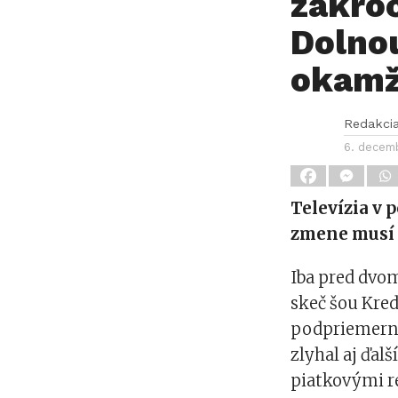
zakroč
Dolnou
okamži
Redakci
6. decem
Televízia v 
zmene musí s
Iba pred dvo
skeč šou Kred
podpriemern
zlyhal aj ďalš
piatkovými r