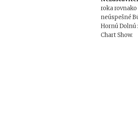
roka rovnako 
neúspešné Búr
Hornú Dolnú z
Chart Show.