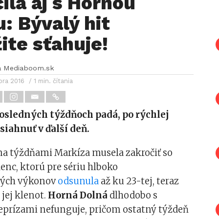
ila aj s Hornou
: Bývalý hit
te sťahuje!
a Mediaboom.sk
bra 2016
/ 1 min. čítania
posledných týždňoch padá, po rýchlej
iahnuť v ďalší deň.
ma týždňami Markíza musela zakročiť so
enc, ktorú pre sériu hlboko
ých výkonov
odsunula
až ku 23-tej, teraz
í jej klenot.
Horná Dolná
dlhodobo s
eprízami nefunguje, pričom ostatný týždeň