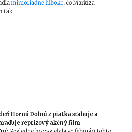
padla
mimoriadne hlboko
, čo Markíza
n tak.
deň Hornú Dolnú z piatka sťahuje a
araďuje reprízový akčný film
ný.
Posledne ho vysielala vo februári tohto