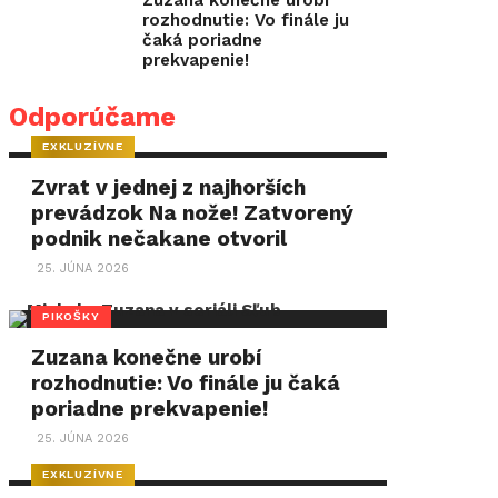
Zuzana konečne urobí
rozhodnutie: Vo finále ju
čaká poriadne
prekvapenie!
Odporúčame
EXKLUZÍVNE
Zvrat v jednej z najhorších
prevádzok Na nože! Zatvorený
podnik nečakane otvoril
25. JÚNA 2026
PIKOŠKY
Zuzana konečne urobí
rozhodnutie: Vo finále ju čaká
poriadne prekvapenie!
25. JÚNA 2026
EXKLUZÍVNE