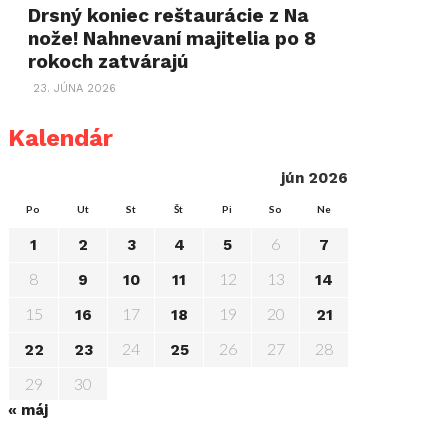
Drsný koniec reštaurácie z Na
nože! Nahnevaní majitelia po 8
rokoch zatvárajú
23. JÚNA 2026
Kalendár
jún 2026
Po
Ut
St
Št
Pi
So
Ne
6
1
2
3
4
5
7
8
12
13
9
10
11
14
15
17
19
20
16
18
21
24
26
27
28
22
23
25
29
30
« máj