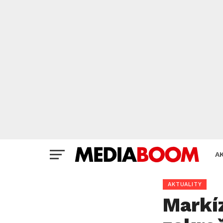
A
AKTUALITY
Markí