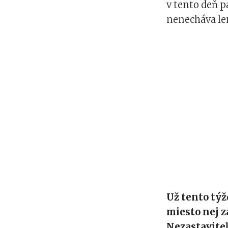
v tento deň 
nenecháva le
Už tento týž
miesto nej z
Nezastaviteľ