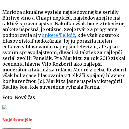
Markíza aktuálne vysiela najsledovanejšie seriály
Búrlivé víno a Chlapi neplačú, najsledovanejšie má
taktiež spravodajstvo. Nakoľko však bude v televíznej
ankete úspešná, je otázne. Svoje tváre a programy
podporovala aj v
ankete Telkáč
, kde však dostatok
hlasov získať nedokázala. Joj ju porazila nielen
celkovo v hlasovaní o najlepšiu televíziu, ale aj so
svojím spravodajstvom, diváci si taktiež za najlepší
seriál zvolili Panelák. Pre Markízu za rok 2013 získal
ocenenia hlavne Vilo Rozboril ako najlepší
moderátor a taktiež za reláciu Modré z neba, Rozboril
však bol v čase hlasovania v Telkáči spájaný hlavne s
konkurenčnou Joj. Markíza jasne uspela v kategórii
Reality šou, kde suverénne vyhrala Farma.
Foto: Nový čas
Najčítanejšie