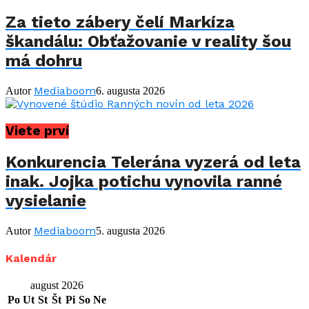
Za tieto zábery čelí Markíza
škandálu: Obťažovanie v reality šou
má dohru
Mediaboom
Autor
6. augusta 2026
Viete prví
Konkurencia Telerána vyzerá od leta
inak. Jojka potichu vynovila ranné
vysielanie
Mediaboom
Autor
5. augusta 2026
Kalendár
august 2026
Po
Ut
St
Št
Pi
So
Ne