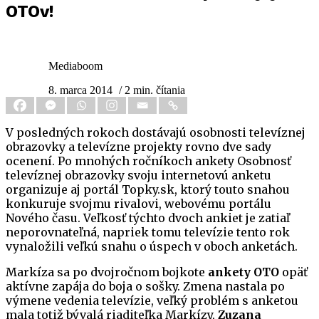
OTOv!
Mediaboom
8. marca 2014
/ 2 min. čítania
V posledných rokoch dostávajú osobnosti televíznej
obrazovky a televízne projekty rovno dve sady
ocenení. Po mnohých ročníkoch ankety Osobnosť
televíznej obrazovky svoju internetovú anketu
organizuje aj portál Topky.sk, ktorý touto snahou
konkuruje svojmu rivalovi, webovému portálu
Nového času. Veľkosť týchto dvoch ankiet je zatiaľ
neporovnateľná, napriek tomu televízie tento rok
vynaložili veľkú snahu o úspech v oboch anketách.
Markíza sa po dvojročnom bojkote
ankety OTO
opäť
aktívne zapája do boja o sošky. Zmena nastala po
výmene vedenia televízie, veľký problém s anketou
mala totiž bývalá riaditeľka Markízy,
Zuzana