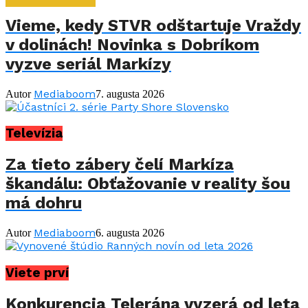
Vieme, kedy STVR odštartuje Vraždy
v dolinách! Novinka s Dobríkom
vyzve seriál Markízy
Mediaboom
Autor
7. augusta 2026
Televízia
Za tieto zábery čelí Markíza
škandálu: Obťažovanie v reality šou
má dohru
Mediaboom
Autor
6. augusta 2026
Viete prví
Konkurencia Telerána vyzerá od leta