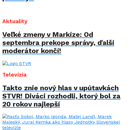
Aktuality
Veľké zmeny v Markíze: Od
septembra prekope správy, ďalší
moderátor končí!
Televízia
Takto znie nový hlas v upútavkách
STVR! Diváci rozhodli, ktorý bol za
20 rokov najlepší