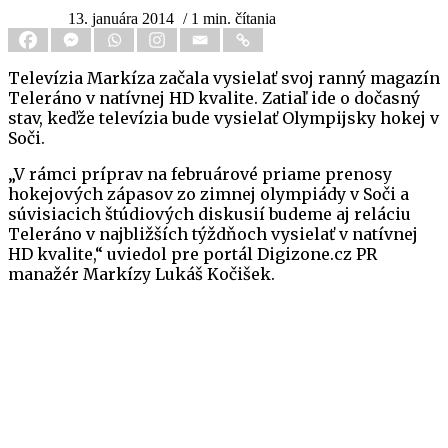
13. januára 2014
/ 1 min. čítania
Televízia Markíza začala vysielať svoj ranný magazín
Teleráno v natívnej HD kvalite. Zatiaľ ide o dočasný
stav, keďže televízia bude vysielať Olympijsky hokej v
Soči.
„V rámci príprav na februárové priame prenosy
hokejových zápasov zo zimnej olympiády v Soči a
súvisiacich štúdiových diskusií budeme aj reláciu
Teleráno v najbližších týždňoch vysielať v natívnej
HD kvalite,“ uviedol pre portál Digizone.cz PR
manažér Markízy Lukáš Kočišek.