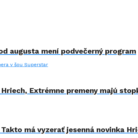
 od augusta mení podvečerný program
 Hriech, Extrémne premeny majú stopk
 Takto má vyzerať jesenná novinka Hr