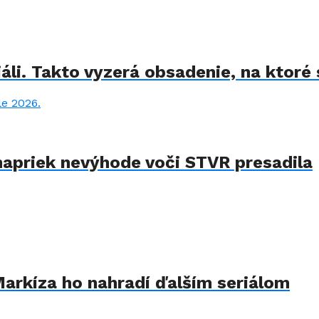
áli. Takto vyzerá obsadenie, na ktoré
napriek nevýhode voči STVR presadila
arkíza ho nahradí ďalším seriálom