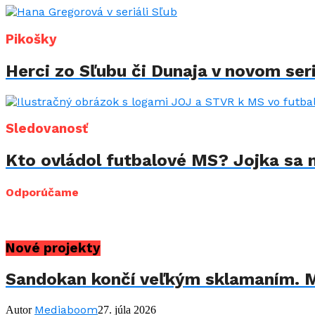
Pikošky
Herci zo Sľubu či Dunaja v novom seri
Sledovanosť
Kto ovládol futbalové MS? Jojka sa 
Odporúčame
Nové projekty
Sandokan končí veľkým sklamaním. M
Mediaboom
Autor
27. júla 2026