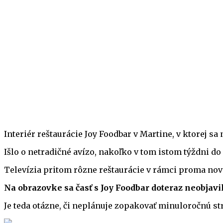
Interiér reštaurácie Joy Foodbar v Martine, v ktorej s
Išlo o netradičné avízo, nakoľko v tom istom týždni do
Televízia pritom rôzne reštaurácie v rámci proma no
Na obrazovke sa časť s Joy Foodbar doteraz neobjavi
Je teda otázne, či neplánuje zopakovať minuloročnú s