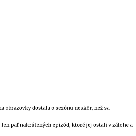
a na obrazovky dostala o sezónu neskôr, než sa
 len päť nakrútených epizód, ktoré jej ostali v zálohe a