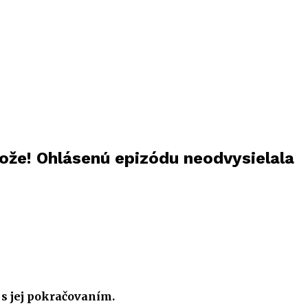
ože! Ohlásenú epizódu neodvysielala
á s jej pokračovaním.