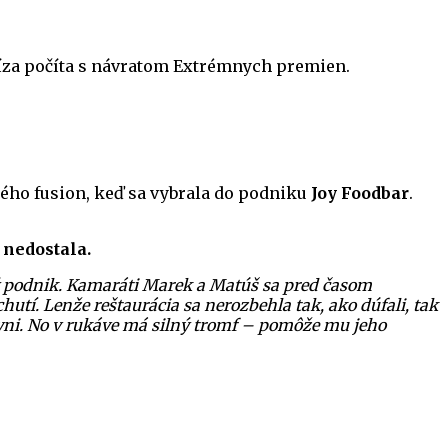
íza počíta s návratom Extrémnych premien.
ho fusion, keď sa vybrala do podniku
Joy Foodbar
.
 nedostala.
vý podnik. Kamaráti Marek a Matúš sa pred časom
chutí. Lenže reštaurácia sa nerozbehla tak, ako dúfali, tak
chyni. No v rukáve má silný tromf – pomôže mu jeho