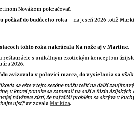
 Martinom Novákom pokračovať.
iu počkať do budúceho roka
– na jeseň 2026 totiž Mark
esiacoch tohto roka nakrúcala Na nože aj v Martine.
 reštaurácie s unikátnym exotickým konceptom ázijské
uára 2026.
du avizovala v polovici marca, do vysielania sa však
ikovia sa ešte v tejto sezóne môžu tešiť na ďalší zaujíma
ine, v ktorej ponuke sa zamerali na suši a fúziu ázijských 
svojej návšteve zistí, že najväčší problém sa skrýva v ku
ajte ujsť,“
avizovala
Markíza
.