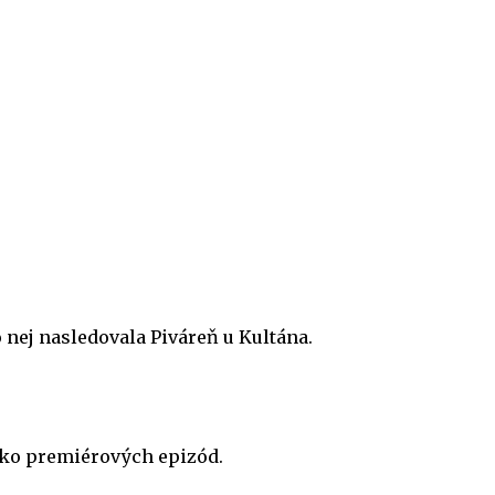
o nej nasledovala Piváreň u Kultána.
oľko premiérových epizód.