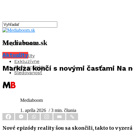
Mediaboom.sk
Zdroj: TV Markíza
Aktuality
Aktuality
Exkluzívne
Nové projekty
Markíza končí s novými časťami Na n
Sledovanosť
Mediaboom
1. apríla 2026
/ 3 min. čítania
Nové epizódy reality šou sa skončili, takto to vyzer