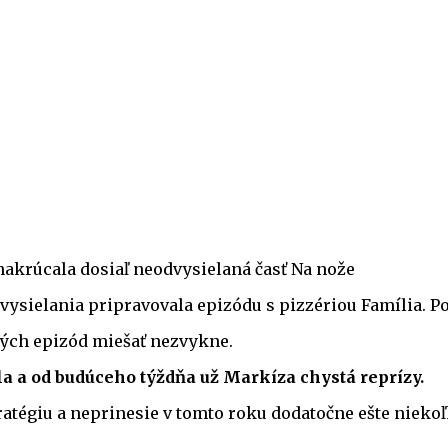
a nakrúcala dosiaľ neodvysielaná časť Na nože
 vysielania pripravovala epizódu s pizzériou Família. P
vých epizód miešať nezvykne.
la a od budúceho týždňa už Markíza chystá reprízy.
tratégiu a neprinesie v tomto roku dodatočne ešte niek