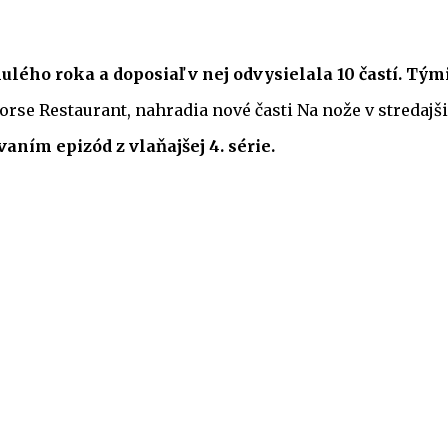
nulého roka a doposiaľ v nej odvysielala 10 častí. Tý
orse Restaurant, nahradia nové časti Na nože v stredajši
vaním epizód z vlaňajšej 4. série.