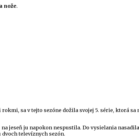
a nože
.
 rokmi, sa v tejto sezóne dožila svojej 5. série, ktorá s
5, na jeseň ju napokon nespustila. Do vysielania nasadila
u dvoch televíznych sezón.