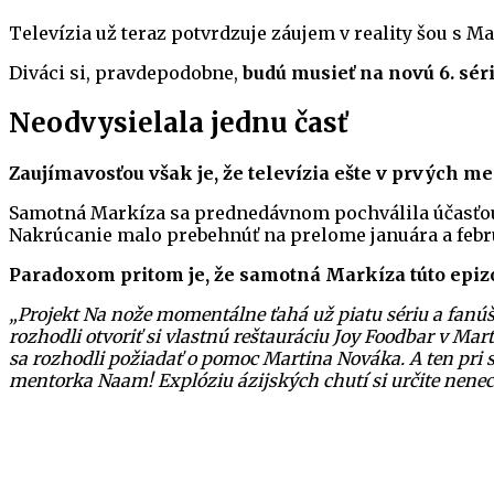
Televízia už teraz potvrdzuje záujem v reality šou s
Diváci si, pravdepodobne,
budú musieť na novú 6. sér
Neodvysielala jednu časť
Zaujímavosťou však je, že televízia ešte v prvých m
Samotná Markíza sa prednedávnom pochválila účasťou
Nakrúcanie malo prebehnúť na prelome januára a febr
Paradoxom pritom je, že samotná Markíza túto epizó
„Projekt Na nože momentálne ťahá už piatu sériu a fanúš
rozhodli otvoriť si vlastnú reštauráciu Joy Foodbar v Mart
sa rozhodli požiadať o pomoc Martina Nováka. A ten pri 
mentorka Naam! Explóziu ázijských chutí si určite nenech