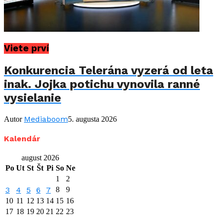
Viete prví
Konkurencia Telerána vyzerá od leta
inak. Jojka potichu vynovila ranné
vysielanie
Mediaboom
Autor
5. augusta 2026
Kalendár
august 2026
Po
Ut
St
Št
Pi
So
Ne
1
2
3
4
5
6
7
8
9
10
11
12
13
14
15
16
17
18
19
20
21
22
23