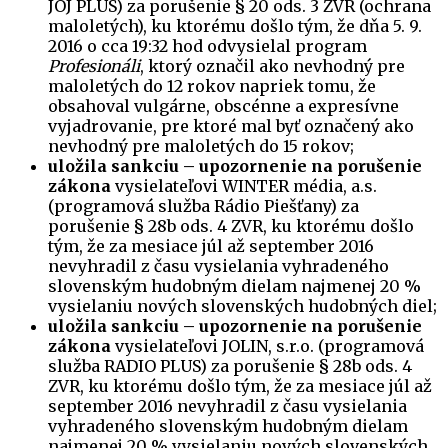
JOJ PLUS) za porušenie § 20 ods. 3 ZVR (ochrana
maloletých), ku ktorému došlo tým, že dňa 5. 9.
2016 o cca 19:32 hod odvysielal program
Profesionáli
, ktorý označil ako nevhodný pre
maloletých do 12 rokov napriek tomu, že
obsahoval vulgárne, obscénne a expresívne
vyjadrovanie, pre ktoré mal byť označený ako
nevhodný pre maloletých do 15 rokov;
uložila sankciu – upozornenie na porušenie
zákona
vysielateľovi WINTER média, a.s.
(programová služba Rádio Piešťany) za
porušenie § 28b ods. 4 ZVR, ku ktorému došlo
tým, že za mesiace júl až september 2016
nevyhradil z času vysielania vyhradeného
slovenským hudobným dielam najmenej 20 %
vysielaniu nových slovenských hudobných diel;
uložila sankciu – upozornenie na porušenie
zákona
vysielateľovi JOLIN, s.r.o. (programová
služba RADIO PLUS) za porušenie § 28b ods. 4
ZVR, ku ktorému došlo tým, že za mesiace júl až
september 2016 nevyhradil z času vysielania
vyhradeného slovenským hudobným dielam
najmenej 20 % vysielaniu nových slovenských