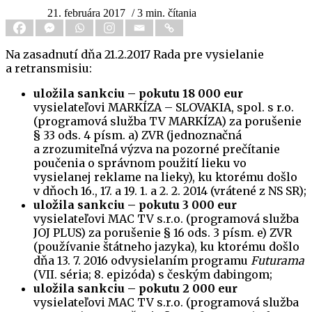
21. februára 2017
/ 3 min. čítania
Na zasadnutí dňa 21.2.2017 Rada pre vysielanie
a retransmisiu:
uložila sankciu – pokutu 18 000 eur
vysielateľovi MARKÍZA – SLOVAKIA, spol. s r.o.
(programová služba TV MARKÍZA) za porušenie
§ 33 ods. 4 písm. a) ZVR (jednoznačná
a zrozumiteľná výzva na pozorné prečítanie
poučenia o správnom použití lieku vo
vysielanej reklame na lieky), ku ktorému došlo
v dňoch 16., 17. a 19. 1. a 2. 2. 2014 (vrátené z NS SR);
uložila sankciu – pokutu 3 000 eur
vysielateľovi MAC TV s.r.o. (programová služba
JOJ PLUS) za porušenie § 16 ods. 3 písm. e) ZVR
(používanie štátneho jazyka), ku ktorému došlo
dňa 13. 7. 2016 odvysielaním programu
Futurama
(VII. séria; 8. epizóda) s českým dabingom;
uložila sankciu – pokutu 2 000 eur
vysielateľovi MAC TV s.r.o. (programová služba