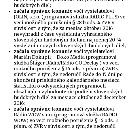
hudobných diel;
začala správne konanie
voči vysielateľovi
JOLIN, s.r.o. (programová služba RADIO PLUS) vo
veci možného porušenia § 28 b ods. 4 ZVR v
súvislosti s tým, že za mesiac október 2016
nevyhradil z času vysielania vyhradeného
slovenským hudobným dielam najmenej 20 %
vysielaniu nových slovenských hudobných diel;
začala správne konanie
voči vysielateľovi
Marián Dokupil – Doko Media (programová
služba Šláger Rádio/Rádio GO DeeJay ) vo veci
možného porušenia § 16 ods. 3 písm. o) ZVR v
súvislosti s tým, že nedoručil Rade do 15 dní po
skončení príslušného kalendárneho mesiaca
štatistiku o odvysielaných programoch
obsahujúcu vyhodnotenie podielu slovenských
hudobných diel za mesiace október až december
2016;
začala správne konanie
voči vysielateľovi
Rádio WOW s.r.o. (programová služba RADIO
WOW) vo veci možného porušenia § 16 ods. 3
písm. o) ZVR v súvislosti s tým, že nedoručil