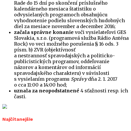
Rade do 15 dní po skončení príslušného
kalendárneho mesiaca štatistiku o
odvysielaných programoch obsahujúcu
vyhodnotenie podielu slovenských hudobných
diel za mesiace november a december 2016;
začala správne konanie
voči vysielateľovi GES
Slovakia, s.r.o. (programová služba Rádio Anténa
Rock) vo veci možného porušenia § 16 ods. 3
písm. b) ZVR (objektívnosť
a nestrannosť spravodajských a politicko-
publicistických programov, oddeľovanie
názorov a komentárov od informácií
spravodajského charakteru) v súvislosti
s vysielaním programu
Správy
dňa 2. 1. 2017
o cca 11:00 a 14:00 hod;
uznala za neopodstatnené
4 sťažnosti resp. ich
časti.
Najčítanejšie