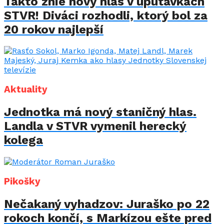
Takto znie nový hlas v upútavkách
STVR! Diváci rozhodli, ktorý bol za
20 rokov najlepší
Aktuality
Jednotka má nový staničný hlas.
Landla v STVR vymenil herecký
kolega
Pikošky
Nečakaný vyhadzov: Juraško po 22
rokoch končí, s Markízou ešte pred