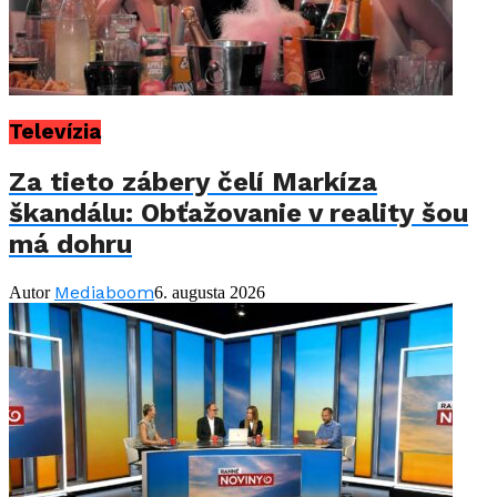
Televízia
Za tieto zábery čelí Markíza
škandálu: Obťažovanie v reality šou
má dohru
Mediaboom
Autor
6. augusta 2026