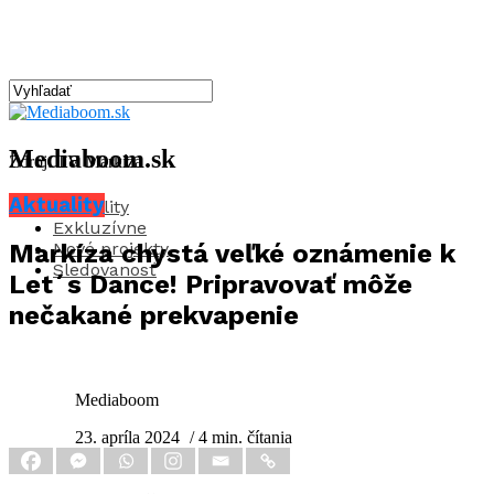
Mediaboom.sk
Zdroj: TV Markíza
Aktuality
Aktuality
Exkluzívne
Nové projekty
Markíza chystá veľké oznámenie k
Sledovanosť
Let´s Dance! Pripravovať môže
nečakané prekvapenie
Mediaboom
23. apríla 2024
/ 4 min. čítania