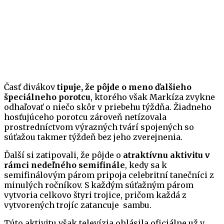
Časť divákov
tipuje, že pôjde o meno ďalšieho
špeciálneho porotcu
, ktorého však Markíza zvykne
odhaľovať o niečo skôr v priebehu týždňa. Žiadneho
hosťujúceho porotcu zároveň netízovala
prostredníctvom výrazných tvárí spojených so
súťažou takmer týždeň bez jeho zverejnenia.
Ďalší si zatipovali, že pôjde o
atraktívnu aktivitu v
rámci nedeľného semifinále
, kedy sa k
semifinálovým párom pripoja celebritní tanečníci z
minulých ročníkov. S každým súťažným párom
vytvoria celkovo štyri trojice, pričom každá z
vytvorených trojíc zatancuje sambu.
Túto aktivitu však televízia ohlásila oficiálne už v