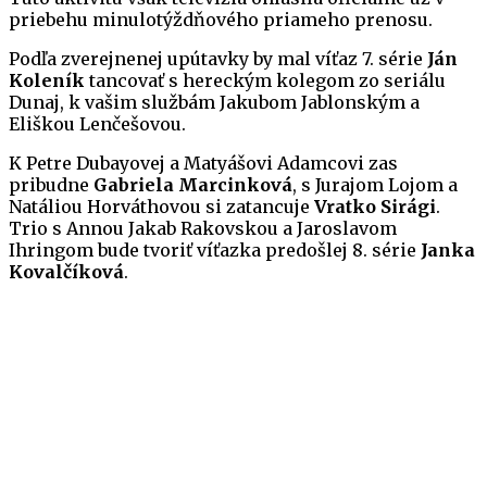
priebehu minulotýždňového priameho prenosu.
Podľa zverejnenej upútavky by mal víťaz 7. série
Ján
Koleník
tancovať s hereckým kolegom zo seriálu
Dunaj, k vašim službám Jakubom Jablonským a
Eliškou Lenčešovou.
K Petre Dubayovej a Matyášovi Adamcovi zas
pribudne
Gabriela Marcinková
, s Jurajom Lojom a
Natáliou Horváthovou si zatancuje
Vratko Sirági
.
Trio s Annou Jakab Rakovskou a Jaroslavom
Ihringom bude tvoriť víťazka predošlej 8. série
Janka
Kovalčíková
.