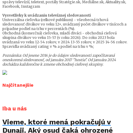
správy televízií, teletext, portály Stratégie.sk, Mediálne.sk, Aktuality.sk,
Facebook, Instagram
Vysvetlivky k uvádzaniu televíznej sledovanosti
Univerzálna cieľovka (celkové publikum) - všeobecná trhová
sledovanosť divákov vo veku 12+, uvádzaný počet divákov v tisícoch a
prípadne podiel na trhu v percentách (%).
Obchodná (komerčná) cieľovka, mladí diváci - obchodná cieľová
skupina divákov vo veku 15-57 (v roku 2026). Do roku 2023 bola
uvádzaná vo veku 12-54 rokov, v 2024 13-55 rokov, v 2025 14-56 rokov.
Spravidla uvádzaný rating v % a podiel na trhu v %;
Poznámka: Od jesene 2014 je do údajov sledovanosti započítavaná
oneskorená sledovanosť, od januára 2017 "hostia". Od januára 2024
dochádza každoročne k zmene obchodnej cieľovej skupiny.
Najčítanejšie
Iba u nás
Vieme, ktoré mená pokračujú v
Dunaji. Aký osud čaká ohrozené