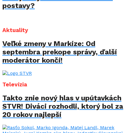
postavy?
Aktuality
Veľké zmeny v Markíze: Od
septembra prekope správy, ďalší
moderátor končí!
Televízia
Takto znie nový hlas v upútavkách
STVR! Diváci rozhodli, ktorý bol za
20 rokov najlepší