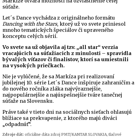
Markíze otvára možnosti na ozvláštnenie celej
súťaže.
Let´s Dance vychádza z originálneho formátu
Dancing with the Stars
, ktorý už vo svete priniesol
mnoho tematických špeciálov či upraveného
konceptu celých sérií.
Vo svete sa už objavila aj tzv. „all star“ verzia
vracajúcich sa súťažiacich z minulosti – spravidla
bývalých víťazov či finalistov, ktorí sa umiestnili
na vysokých priečkach.
Nie je vylúčené, že sa Markíza pri realizovaní
jubilejnej 10. série Let´s Dance inšpiruje zahraničím a
do nového ročníka zláka najvýraznejšie,
najpopulárnejšie a najúspešnejšie tváre tanečnej
súťaže na Slovensku.
Práve také v tieto dni na sociálnych sieťach ohlasujú
blížiace sa prekvapenie, z ktorého majú diváci
„odpadnúť“.
Zdroje dát:
oficiálne dáta zdroj PMT/KANTAR SLOVAKIA, tlačové