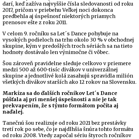
darí, keď zažíva najvyššie čísla sledovanosti od roku
2017, pričom v priebehu Veľkej noci dokonca
predbehla aj úspešnosť niektorých priamych
prenosov ešte z roku 2011.
V celom 9. ročníku sa Let´s Dance pohybuje na
vysokých podieloch na trhu okolo 30 % v obchodnej
skupine, kým v predošlých troch sériách sa na tieto
hodnoty dostávalo len výnimočne či vôbec.
Šou zároveň pravidelne sleduje celkovo v priemere
medzi 500 až 600-tisíc divákov v univerzálnej
skupine a jednotlivé kolá zasahujú spravidla milión
všetkých divákov starších ako 12 rokov na Slovensku.
Markíza sa do ďalších ročníkov Let´s Dance
púšťala aj pri menšej úspešnosti a nie je tak
prekvapením, že s týmto formátom počíta aj
naďalej.
Tanečnú šou realizuje od roku 2021 bez prestávky
tretí rok po sebe, čo je najdlhšia šnúra tohto formátu
od roku 2008. Vtedy započal sériu štyroch ročníkov