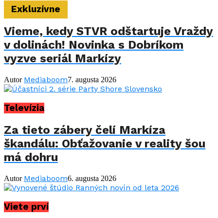
Exkluzívne
Vieme, kedy STVR odštartuje Vraždy
v dolinách! Novinka s Dobríkom
vyzve seriál Markízy
Mediaboom
Autor
7. augusta 2026
Televízia
Za tieto zábery čelí Markíza
škandálu: Obťažovanie v reality šou
má dohru
Mediaboom
Autor
6. augusta 2026
Viete prví