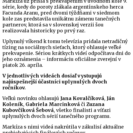
Markíza už prišla s prekvapením v úvodnom kole 9.
série, kedy do poroty zlákala argentínskeho herca
Facunda Aranu, pred dvomi týždňami v siedmom
kole zas predstavila unikátnu zámenu tanečných
partnerov, ktorá sa v slovenskej verzii šou
realizovala historicky po prvý raz.
Uplynulý víkend k tomu televízia pridala netradičný
tízing na sociálnych sieťach, ktorý ohlasuje veľké
prekvapenie. Sériou krátkych videí odpočítava dni do
jeho oznámenia – informáciu oficiálne zverejní v
piatok 26. apríla.
V jednotlivých videách dosiaľ vystupujú
najúspešnejší účastníci uplynulých dvoch
ročníkov.
Veľkú novinku ohlasujú
Jana Kovalčíková
,
Ján
Koleník
,
Gabriela Marcinková
či
Zuzana
Kubovčíková Šebová
, všetko finalisti a víťazi
uplynulých dvoch sérií tanečného programu.
Markíza s nimi videá nakrútila v zákulisí aktuálne
prebiehajúcich finálových večerov.